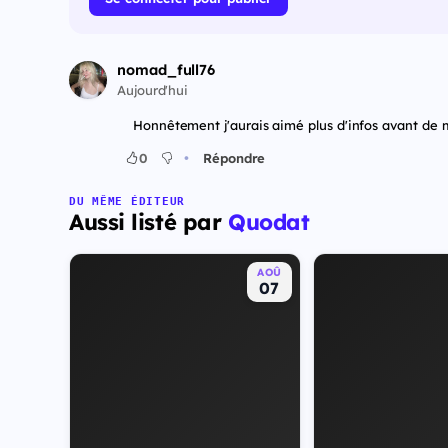
nomad_full76
Aujourd'hui
Honnêtement j'aurais aimé plus d'infos avant de 
•
0
Répondre
DU MÊME ÉDITEUR
Aussi listé par
Quodat
AOÛ
07