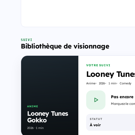
SUIVI
Bibliothèque de visionnage
VOTRE SUIVI
Looney Tune
Anime
2026
1 min
Comedy
Pas encore
Marquez-le com
ANIME
Looney Tunes
Gokko
STATUT
À voir
2026 · 1 min