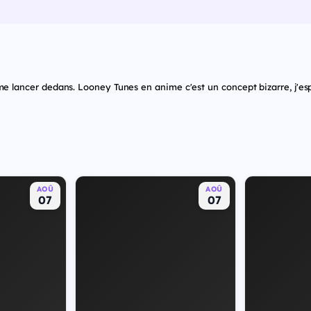
me lancer dedans. Looney Tunes en anime c'est un concept bizarre, j'e
AOÛ
AOÛ
07
07