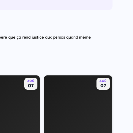
spère que ça rend justice aux persos quand même
AOÛ
AOÛ
07
07