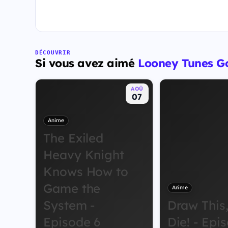
DÉCOUVRIR
Si vous avez aimé
Looney Tunes G
AOÛ
07
Anime
The Exiled
Heavy Knight
Knows How to
Game the
Anime
System -
Draw This
Episode 6
Die! - Epi