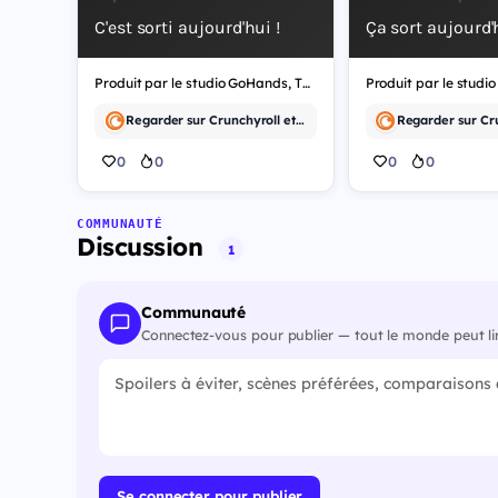
C'est sorti aujourd'hui !
Ça sort aujourd'h
Produit par le studio GoHands, The Exiled Heavy Knight Knows How to Game the System est un anime d'action.
Regarder sur Crunchyroll et 2 autres
0
0
0
0
COMMUNAUTÉ
Discussion
1
Communauté
Connectez-vous pour publier — tout le monde peut li
Se connecter pour publier