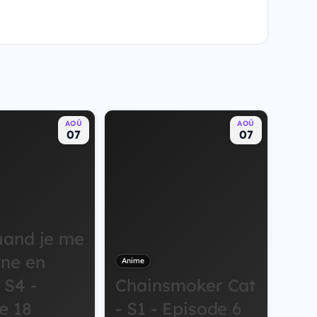
AOÛ
AOÛ
07
07
uand je me
rne en
Anime
 S4 -
Chainsmoker Cat
e 18
- S1 - Episode 6