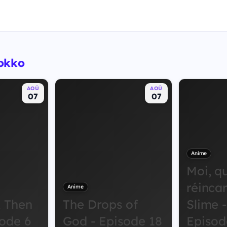
okko
AOÛ
AOÛ
07
07
Anime
Moi, q
réinca
Anime
, Then
The Drops of
Slime -
sode 6
God - Episode 18
Episod