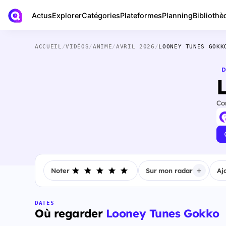
Actus
Bibliothè
Explorer
Catégories
Plateformes
Planning
ACCUEIL
/
VIDÉOS
/
ANIME
/
AVRIL 2026
/
LOONEY TUNES GOKK
D
Co
Noter
Sur mon radar
Aj
DATES
Où regarder
Looney Tunes Gokko