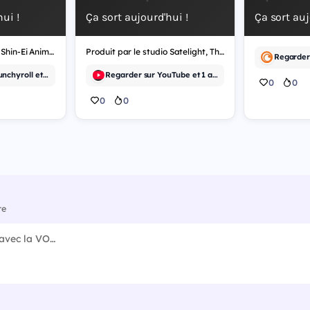
ui !
Ça sort aujourd'hui !
Ça sort auj
Produit par le studio Shin-Ei Animation, Draw This, Then Die! est un anime de comédie.
Produit par le studio Satelight, The Drops of God est un anime de drame.
Regarder sur Crunchyroll et 2 autres
Regarder sur YouTube et 1 autre
0
0
0
0
re