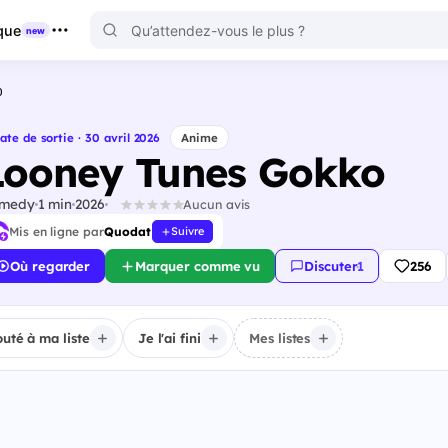
que
new
O
ate de sortie · 30 avril 2026
Anime
Looney Tunes Gokko
medy
1 min
2026
Aucun avis
Mis en ligne par
Quodat
Suivre
Où regarder
Marquer comme vu
Discuter
·
1
256
outé à ma liste
Je l'ai fini
Mes listes