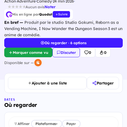
Action
Adventure
Comedy
24 min
2026
Noter
Aucun avis
Mis en ligne par
Quodat
Suivre
En bref —
Produit par le studio Studio Gokumi, Reborn as a
Vending Machine, I Now Wander the Dungeon Season 3 est un
anime de comédie.
Où regarder · 6 options
Marquer comme vu
Discuter
0
0
Disponible sur —
Ajouter à une liste
Partager
DATES
Où regarder
Affiner
Plateformes
Pays
▾
▾