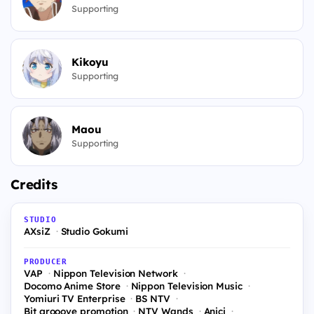
Supporting
Kikoyu
Supporting
Maou
Supporting
Credits
STUDIO
AXsiZ
Studio Gokumi
PRODUCER
VAP
Nippon Television Network
Docomo Anime Store
Nippon Television Music
Yomiuri TV Enterprise
BS NTV
Bit grooove promotion
NTV Wands
Anici