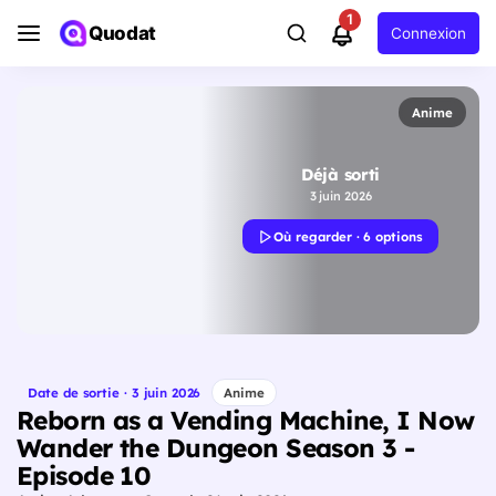
1
Quodat
Connexion
Anime
Déjà sorti
3 juin 2026
Où regarder · 6 options
Date de sortie · 3 juin 2026
Anime
Reborn as a Vending Machine, I Now
Wander the Dungeon Season 3 -
Episode 10