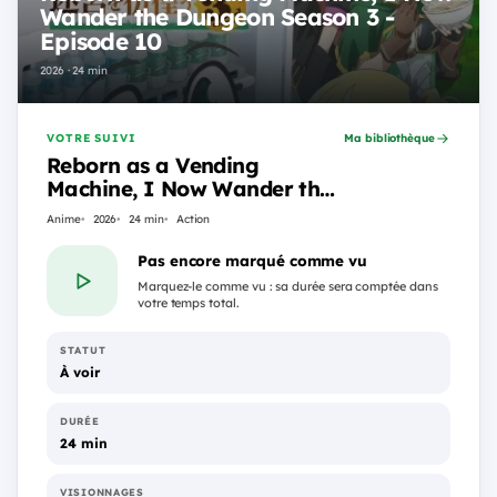
Wander the Dungeon Season 3 -
Episode 10
2026 · 24 min
VOTRE SUIVI
Ma bibliothèque
Reborn as a Vending
Machine, I Now Wander the
Dungeon Season 3 - Episode
Anime
2026
24 min
Action
10
Pas encore marqué comme vu
Marquez-le comme vu : sa durée sera comptée dans
votre temps total.
STATUT
À voir
DURÉE
24 min
VISIONNAGES