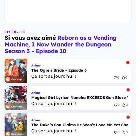
DÉCOUVRIR
Si vous avez aimé
Reborn as a Vending
Machine, I Now Wander the Dungeon
Season 3 - Episode 10
Anime
The Ogre's Bride - Episode 6
Ça sort aujourd'hui !
0
0
Crunchyroll
Anime
Magical Girl Lyrical Nanoha EXCEEDS Gun Blaze Veng
Ça sort aujourd'hui !
0
0
Crunchyroll
Anime
The Duke’s Son Claims He Won’t Love Me Yet Showers
Ça sort aujourd'hui !
0
0
Crunchyroll