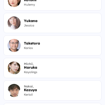
Hulemy
Yukana
Jessica
Taketora
Karios
Michii,
Haruka
Kayolings
Nakai,
Kazuya
Kerioil