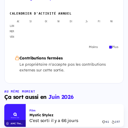
CALENDRIER D'ACTIVITÉ ANNUEL
AOÛT
SEPT.
OCT.
NOV.
DÉC.
JANV.
FÉVR.
MARS
A
LUN
MER
VEN
Moins
Plus
Contributions fermées
Le propriétaire n'accepte pas les contributions
externes sur cette sortie.
AU MÊME MOMENT
Ça sort aussi en
Juin 2026
Film
Mystic Stylez
C'est sorti il y a 66 jours
41
197
AMC Theatres