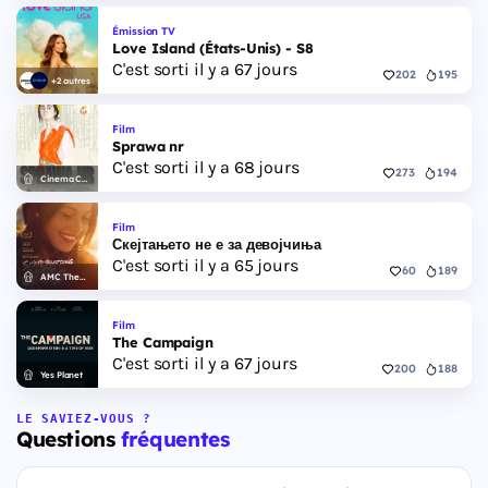
Émission TV
Love Island (États-Unis) - S8
C'est sorti il y a 67 jours
202
195
+2 autres
Film
Sprawa nr
C'est sorti il y a 68 jours
273
194
Cinema City
Film
Скејтањето не е за девојчиња
C'est sorti il y a 65 jours
60
189
AMC Theatres
Film
The Campaign
C'est sorti il y a 67 jours
200
188
Yes Planet
LE SAVIEZ-VOUS ?
Questions
fréquentes