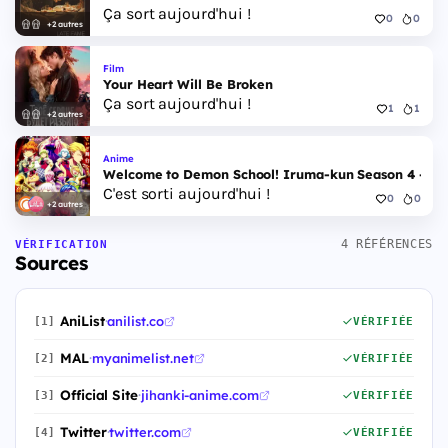
Ça sort aujourd'hui !
0
0
+2 autres
Film
Your Heart Will Be Broken
Ça sort aujourd'hui !
1
1
+2 autres
Anime
Welcome to Demon School! Iruma-kun Season 4 - Epi
C'est sorti aujourd'hui !
0
0
+2 autres
4 RÉFÉRENCES
VÉRIFICATION
Sources
AniList
·
anilist.co
[1]
VÉRIFIÉE
MAL
·
myanimelist.net
[2]
VÉRIFIÉE
Official Site
·
jihanki-anime.com
[3]
VÉRIFIÉE
Twitter
·
twitter.com
[4]
VÉRIFIÉE