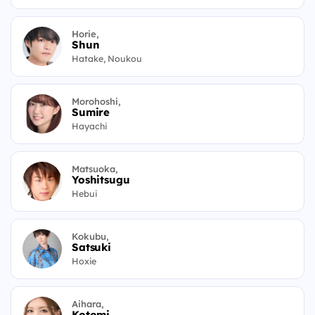
Horie,
Shun
Hatake, Noukou
Morohoshi,
Sumire
Hayachi
Matsuoka,
Yoshitsugu
Hebui
Kokubu,
Satsuki
Hoxie
Aihara,
Kotomi