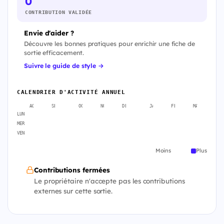
0
CONTRIBUTION VALIDÉE
Envie d'aider ?
Découvre les bonnes pratiques pour enrichir une fiche de
sortie efficacement.
Suivre le guide de style →
CALENDRIER D'ACTIVITÉ ANNUEL
AOÛT
SEPT.
OCT.
NOV.
DÉC.
JANV.
FÉVR.
MARS
A
LUN
MER
VEN
Moins
Plus
Contributions fermées
Le propriétaire n'accepte pas les contributions
externes sur cette sortie.