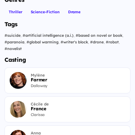
Thriller
Science-Fiction
Drame
Tags
#
suicide
,
#
artificial intelligence (a.i.)
,
#
based on novel or book
,
#
paranoia
,
#
global warming
,
#
writer's block
,
#
drone
,
#
robot
,
#
novelist
Casting
Mylène
Farmer
Dalloway
Cécile de
France
Clarissa
Anna