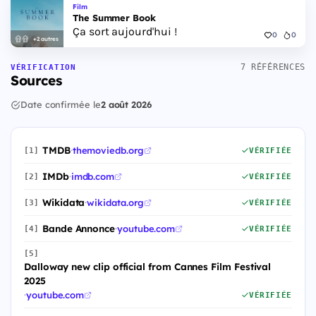
Film
The Summer Book
Ça sort aujourd'hui !
0
0
+2 autres
7 RÉFÉRENCES
VÉRIFICATION
Sources
Date confirmée le
2 août 2026
TMDB
·
themoviedb.org
[1]
VÉRIFIÉE
IMDb
·
imdb.com
[2]
VÉRIFIÉE
Wikidata
·
wikidata.org
[3]
VÉRIFIÉE
Bande Annonce
·
youtube.com
[4]
VÉRIFIÉE
[5]
Dalloway new clip official from Cannes Film Festival
2025
·
youtube.com
VÉRIFIÉE