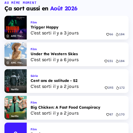
AU MÊME MOMENT
Ça sort aussi en
Août 2026
Film
Trigger Happy
C'est sorti il y a 3 jours
66
184
AMC Theatres
Film
Under the Western Skies
C'est sorti il y a 6 jours
231
184
AMC Theatres
Série
Cent ans de solitude - S2
C'est sorti il y a 2 jours
293
172
Netflix
Film
Big Chicken: A Fast Food Conspiracy
C'est sorti il y a 2 jours
87
170
Netflix
Film