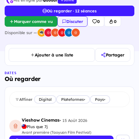
Mis en ligne par
Quodat
Suivre
Où regarder · 12 séances
Marquer comme vu
Discuter
0
0
Disponible sur —
Ajouter à une liste
Partager
DATES
Où regarder
Affiner
Digital
Plateformes
Pays
▾
▾
Vieshow Cinemas
•
15 Août 2026
Plus que 7j
Avant première (Taoyuan Film Festival)