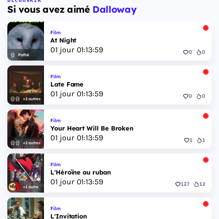
DÉCOUVRIR
Si vous avez aimé
Dalloway
Film
At Night
01
jour
01
:
13
:
57
0
0
Pathé
Film
Late Fame
01
jour
01
:
13
:
57
0
0
+2 autres
Film
Your Heart Will Be Broken
01
jour
01
:
13
:
57
1
1
+2 autres
Film
L'Héroïne au ruban
01
jour
01
:
13
:
57
127
12
+1 autre
Film
L'Invitation