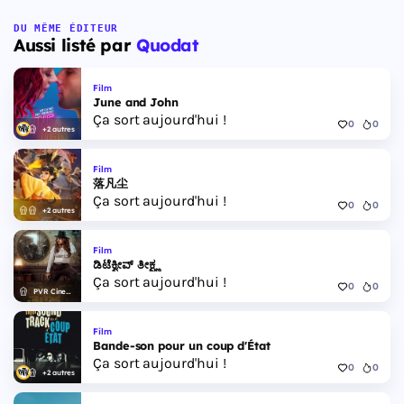
DU MÊME ÉDITEUR
Aussi listé par
Quodat
Film
June and John
Ça sort aujourd'hui !
0
0
+2 autres
Film
落凡尘
Ça sort aujourd'hui !
0
0
+2 autres
Film
ಡಿಟೆಕ್ವೀವ್ ತೀಕ್ಷ್ಣ
Ça sort aujourd'hui !
0
0
PVR Cinemas
Film
Bande-son pour un coup d'État
Ça sort aujourd'hui !
0
0
+2 autres