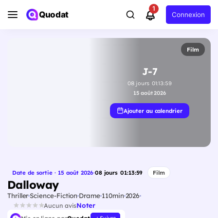
1
Quodat
Connexion
Film
J-7
08
jours
01
:
13
:
58
15 août 2026
Ajouter au calendrier
Date de sortie · 15 août 2026
·
08
jours
01
:
13
:
58
Film
Dalloway
Thriller
Science-Fiction
Drame
110min
2026
Noter
Aucun avis