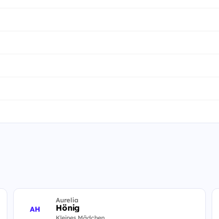
Aurelia
Hönig
AH
Kleines Mädchen