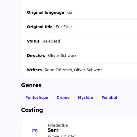
Original language
de
Original title
Für Elise
Status
Released
Directors
Oliver Schwarz
Writers
Rene Tröltzsch, Oliver Schwarz
Genres
Fantastique
Drame
Mystère
Familial
Casting
Friederike
Serr
FS
Witwe / Mutter