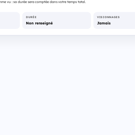
me vu : sa durée sera comptée dans votre temps total.
DURÉE
VISIONNAGES
Non renseigné
Jamais