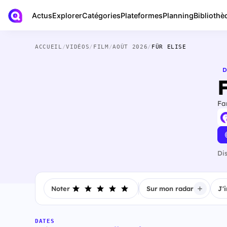
Actus
Bibliothè
Explorer
Catégories
Plateformes
Planning
ACCUEIL
/
VIDÉOS
/
FILM
/
AOÛT 2026
/
FÜR ELISE
D
F
Fa
Di
Noter
Sur mon radar
J'
DATES