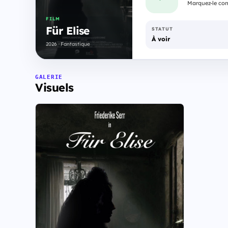
Marquez-le com
FILM
Für Elise
STATUT
À voir
2026 · Fantastique
GALERIE
Visuels