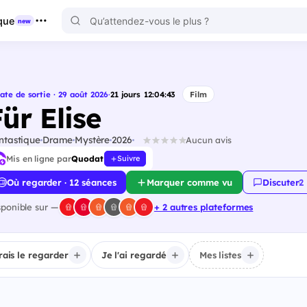
que
new
ate de sortie · 29 août 2026
·
21
jours
12
:
04
:
42
Film
ür Elise
ntastique
Drame
Mystère
2026
Aucun avis
Mis en ligne par
Quodat
Suivre
Où regarder · 12 séances
Marquer comme vu
Discuter
·
2
sponible sur —
+ 2 autres plateformes
irais le regarder
Je l'ai regardé
Mes listes