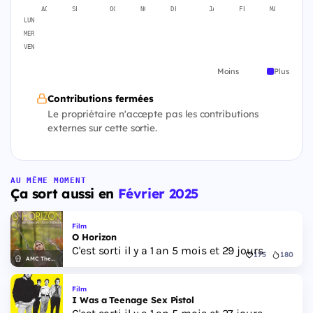
AOÛT
SEPT.
OCT.
NOV.
DÉC.
JANV.
FÉVR.
MARS
A
LUN
MER
VEN
Moins
Plus
Contributions fermées
Le propriétaire n'accepte pas les contributions
externes sur cette sortie.
AU MÊME MOMENT
Ça sort aussi en
Février 2025
Film
O Horizon
C'est sorti il y a 1 an 5 mois et 29 jours
175
180
AMC Theatres
Film
I Was a Teenage Sex Pistol