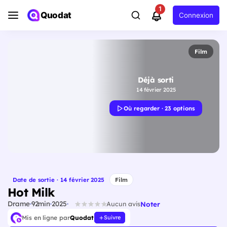
1
Quodat
Connexion
Film
Déjà sorti
14 février 2025
Où regarder · 23 options
Date de sortie · 14 février 2025
Film
Hot Milk
Drame
92min
2025
Noter
Aucun avis
Mis en ligne par
Quodat
Suivre