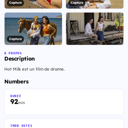
Capture
Capture
Capture
+23
À PROPOS
Description
Voir les 30 visuels
Hot Milk est un film de drame.
Numbers
DURÉE
92
min
TMDB VOTES