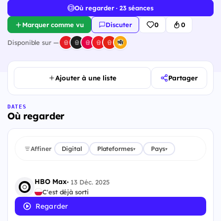
Où regarder · 23 séances
Marquer comme vu
Discuter
0
0
Disponible sur —
Ajouter à une liste
Partager
DATES
Où regarder
Affiner
Digital
Plateformes
Pays
▾
▾
HBO Max
•
13 Déc. 2025
C'est déjà sorti
Regarder