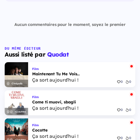
Aucun commentaires pour le moment, soyez le premier
DU MÊME ÉDITEUR
Aussi listé par
Quodat
Film
Maintenant Tu Me Vois...
Ça sort aujourd'hui !
0
0
Cinépolis
Film
Come ti muovi, sbagli
Ça sort aujourd'hui !
0
0
+2 autres
Film
Cocotte
Ça sort aujourd'hui !
0
0
+2 autres