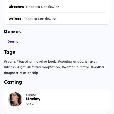
Directors
Rebecca Lenkiewicz
Writers
Rebecca Lenkiewicz
Genres
Drame
Tags
#
spain
,
#
based on novel or book
,
#
coming of age
,
#
travel
,
#
illness
,
#
lgbt
,
#
literary adaptation
,
#
woman director
,
#
mother
daughter relationship
Casting
Emma
Mackey
Sofia