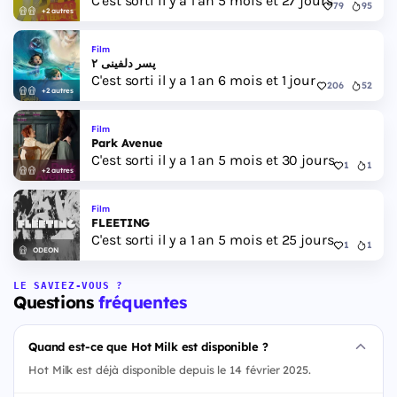
C'est sorti il y a 1 an 5 mois et 27 jours
79
95
+2 autres
Film
پسر دلفینی ۲
C'est sorti il y a 1 an 6 mois et 1 jour
206
52
+2 autres
Film
Park Avenue
C'est sorti il y a 1 an 5 mois et 30 jours
1
1
+2 autres
Film
FLEETING
C'est sorti il y a 1 an 5 mois et 25 jours
1
1
ODEON
LE SAVIEZ-VOUS ?
Questions
fréquentes
Quand est-ce que Hot Milk est disponible ?
Hot Milk est déjà disponible depuis le 14 février 2025.