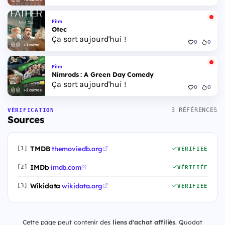
Film
Otec
Ça sort aujourd'hui !
0
0
+1 autre
Film
Nimrods : A Green Day Comedy
Ça sort aujourd'hui !
0
0
+2 autres
3 RÉFÉRENCES
VÉRIFICATION
Sources
TMDB
·
themoviedb.org
[1]
VÉRIFIÉE
IMDb
·
imdb.com
[2]
VÉRIFIÉE
Wikidata
·
wikidata.org
[3]
VÉRIFIÉE
Cette page peut contenir des
liens d'achat affiliés
. Quodat