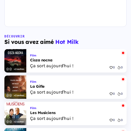
DÉCOUVRIR
Si vous avez aimé
Hot Milk
Film
Cisza nocna
Ça sort aujourd'hui !
0
0
+2 autres
Film
La Gifle
Ça sort aujourd'hui !
0
0
+2 autres
Film
Les Musiciens
Ça sort aujourd'hui !
0
0
+2 autres