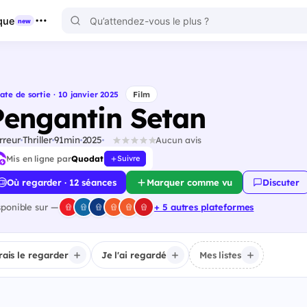
que
new
ate de sortie · 10 janvier 2025
Film
Pengantin Setan
rreur
Thriller
91min
2025
Aucun avis
Mis en ligne par
Quodat
Suivre
Où regarder · 12 séances
Marquer comme vu
Discuter
sponible sur —
+ 5 autres plateformes
irais le regarder
Je l'ai regardé
Mes listes