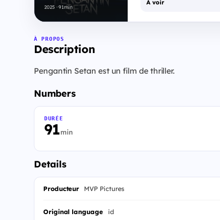
À voir
2025 · 91min
À PROPOS
Description
Pengantin Setan est un film de thriller.
Numbers
DURÉE
91
min
Details
Producteur
MVP Pictures
Original language
id