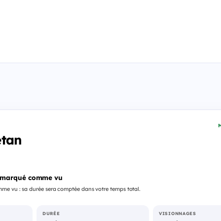
M
etan
 marqué comme vu
me vu : sa durée sera comptée dans votre temps total.
DURÉE
VISIONNAGES