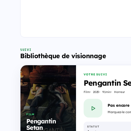
SUIVI
Bibliothèque de visionnage
VOTRE SUIVI
Pengantin S
Film
2025
91min
Horreur
Pas encore
Marquez-le com
FILM
Pengantin
Setan
STATUT