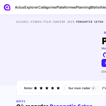
Actus
Bibliothè
Explorer
Catégories
Plateformes
Planning
ACCUEIL
/
VIDÉOS
/
FILM
/
JANVIER 2025
/
PENGANTIN SETAN
D
Ho
Di
Noter
Sur mon radar
J'
DATES