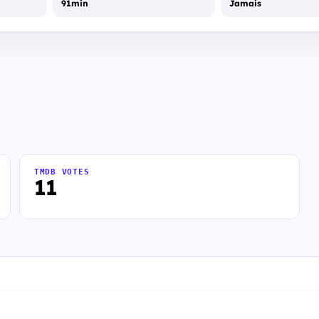
91min
Jamais
TMDB VOTES
11