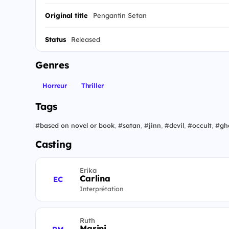
Original title
Pengantin Setan
Status
Released
Genres
Horreur
Thriller
Tags
#
based on novel or book
,
#
satan
,
#
jinn
,
#
devil
,
#
occult
,
#
gh
Casting
Erika
Carlina
EC
Interprétation
Ruth
Marini