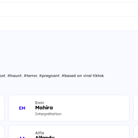
ost
,
#
haunt
,
#
terror
,
#
pregnant
,
#
based on viral tiktok
Emir
Mahira
EM
Interprétation
Alfie
Alfandy