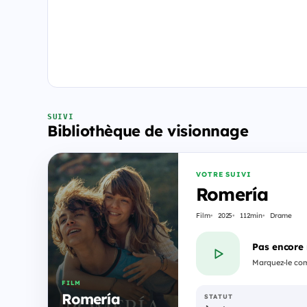
SUIVI
Bibliothèque de visionnage
VOTRE SUIVI
Romería
Film
2025
112min
Drame
Pas encore
Marquez-le com
FILM
Romería
STATUT