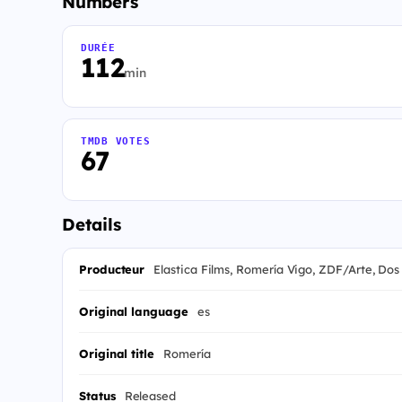
Numbers
DURÉE
112
min
TMDB VOTES
67
Details
Producteur
Elastica Films, Romería Vigo, ZDF/Arte, Dos
Original language
es
Original title
Romería
Status
Released