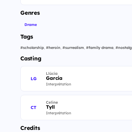
Genres
Drame
Tags
#
scholarship
,
#
heroin
,
#
surrealism
,
#
family drama
,
#
nostalg
Casting
Llúcia
Garcia
LG
Interprétation
Celine
Tyll
CT
Interprétation
Credits