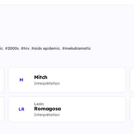
ic
,
#
2000s
,
#
hiv
,
#
aids epidemic
,
#
melodramatic
Mitch
M
Interprétation
León
Romagosa
LR
Interprétation