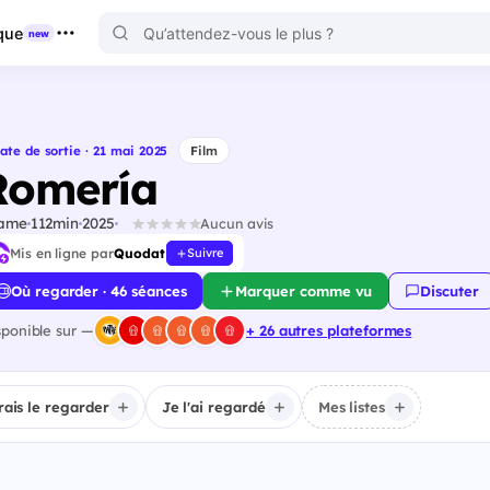
que
new
ate de sortie · 21 mai 2025
Film
Romería
ame
112min
2025
Aucun avis
Mis en ligne par
Quodat
Suivre
Où regarder · 46 séances
Marquer comme vu
Discuter
sponible sur —
+ 26 autres plateformes
irais le regarder
Je l'ai regardé
Mes listes