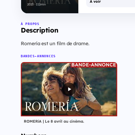
À voir
2025 · 112min
À PROPOS
Description
Romería est un film de drame.
BANDES-ANNONCES
ROMERíA | Le 8 avril au cinéma.