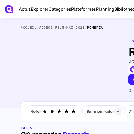
Actus
Bibliothè
Explorer
Catégories
Plateformes
Planning
ACCUEIL
/
VIDÉOS
/
FILM
/
MAI 2025
/
ROMERÍA
D
Dr
Di
Noter
Sur mon radar
J'
DATES