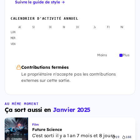
Suivre le guide de style →
CALENDRIER D'ACTIVITÉ ANNUEL
AOÛT
SEPT.
OCT.
NOV.
DÉC.
JANV.
FÉVR.
MARS
A
LUN
MER
VEN
Moins
Plus
Contributions fermées
Le propriétaire n'accepte pas les contributions
externes sur cette sortie.
AU MÊME MOMENT
Ça sort aussi en
Janvier 2025
Film
Future Science
C'est sorti il y a 1 an 7 mois et 8 jours
19
188
Cineplex