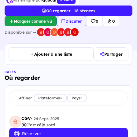
Mis en ligne par
Quodat
Suivre
Où regarder · 18 séances
Marquer comme vu
Discuter
0
0
Disponible sur —
Ajouter à une liste
Partager
DATES
Où regarder
Affiner
Plateformes
Pays
▾
▾
CGV
•
24 Sept. 2025
C'est déjà sorti
Réserver