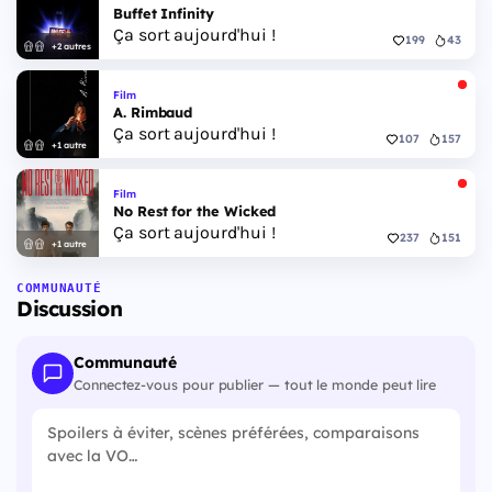
Buffet Infinity
Ça sort aujourd'hui !
199
43
+2 autres
Film
A. Rimbaud
Ça sort aujourd'hui !
107
157
+1 autre
Film
No Rest for the Wicked
Ça sort aujourd'hui !
237
151
+1 autre
COMMUNAUTÉ
Discussion
Communauté
Connectez-vous pour publier — tout le monde peut lire