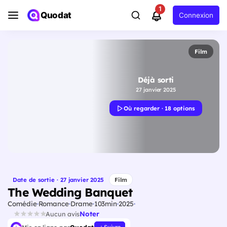
1
Quodat
Connexion
Film
Déjà sorti
27 janvier 2025
Où regarder · 18 options
Date de sortie · 27 janvier 2025
Film
The Wedding Banquet
Comédie
Romance
Drame
103min
2025
Noter
Aucun avis