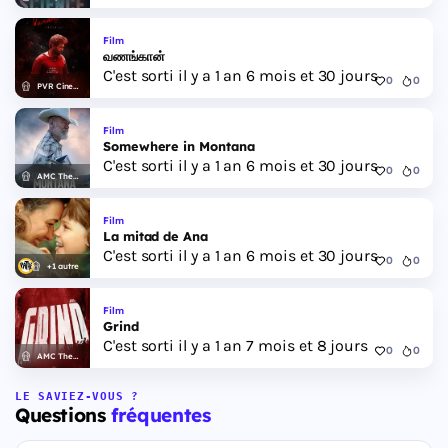
Film
வணங்கான்
C'est sorti il y a 1 an 6 mois et 30 jours
0
0
PVR Cinemas
Film
Somewhere in Montana
C'est sorti il y a 1 an 6 mois et 30 jours
0
0
AMC Theatres
Film
La mitad de Ana
C'est sorti il y a 1 an 6 mois et 30 jours
0
0
+1 autre
Film
Grind
C'est sorti il y a 1 an 7 mois et 8 jours
0
0
AMC Theatres
LE SAVIEZ-VOUS ?
Questions
fréquentes