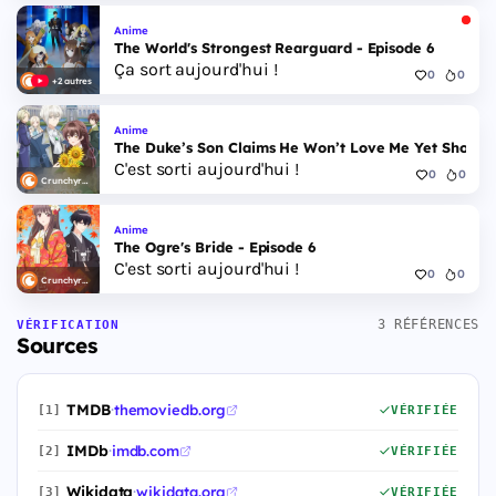
Anime
The World's Strongest Rearguard - Episode 6
Ça sort aujourd'hui !
0
0
+2 autres
Anime
The Duke’s Son Claims He Won’t Love Me Yet Showers
C'est sorti aujourd'hui !
0
0
Crunchyroll
Anime
The Ogre's Bride - Episode 6
C'est sorti aujourd'hui !
0
0
Crunchyroll
3 RÉFÉRENCES
VÉRIFICATION
Sources
TMDB
·
themoviedb.org
[1]
VÉRIFIÉE
IMDb
·
imdb.com
[2]
VÉRIFIÉE
Wikidata
·
wikidata.org
[3]
VÉRIFIÉE