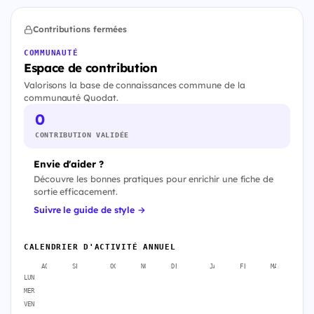
Contributions fermées
COMMUNAUTÉ
Espace de contribution
Valorisons la base de connaissances commune de la
communauté Quodat.
0
CONTRIBUTION VALIDÉE
Envie d'aider ?
Découvre les bonnes pratiques pour enrichir une fiche de
sortie efficacement.
Suivre le guide de style →
CALENDRIER D'ACTIVITÉ ANNUEL
AOÛT
SEPT.
OCT.
NOV.
DÉC.
JANV.
FÉVR.
MARS
A
LUN
MER
VEN