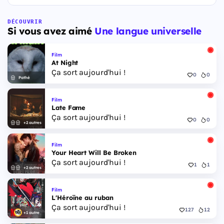
DÉCOUVRIR
Si vous avez aimé
Une langue universelle
Film
At Night
Ça sort aujourd'hui !
0
0
Pathé
Film
Late Fame
Ça sort aujourd'hui !
0
0
+2 autres
Film
Your Heart Will Be Broken
Ça sort aujourd'hui !
1
1
+2 autres
Film
L'Héroïne au ruban
Ça sort aujourd'hui !
127
12
+1 autre