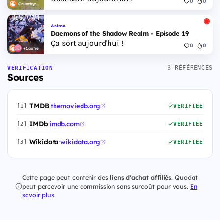
0
0
Crunchyroll
Anime
Daemons of the Shadow Realm - Episode 19
Ça sort aujourd'hui !
0
0
+1 autre
3 RÉFÉRENCES
VÉRIFICATION
Sources
TMDB
·
themoviedb.org
[1]
VÉRIFIÉE
IMDb
·
imdb.com
[2]
VÉRIFIÉE
Wikidata
·
wikidata.org
[3]
VÉRIFIÉE
Cette page peut contenir des
liens d'achat affiliés
. Quodat
peut percevoir une commission sans surcoût pour vous.
En
savoir plus
.