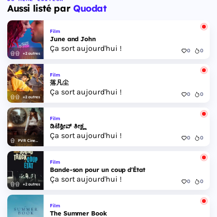
Aussi listé par
Quodat
Film
June and John
Ça sort aujourd'hui !
0
0
+2 autres
Film
落凡尘
Ça sort aujourd'hui !
0
0
+2 autres
Film
ಡಿಟೆಕ್ವೀವ್ ತೀಕ್ಷ್ಣ
Ça sort aujourd'hui !
0
0
PVR Cinemas
Film
Bande-son pour un coup d'État
Ça sort aujourd'hui !
0
0
+2 autres
Film
The Summer Book