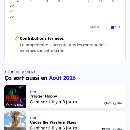
AOÛT
SEPT.
OCT.
NOV.
DÉC.
JANV.
FÉVR.
MARS
A
LUN
MER
VEN
Moins
Plus
Contributions fermées
Le propriétaire n'accepte pas les contributions
externes sur cette sortie.
AU MÊME MOMENT
Ça sort aussi en
Août 2026
Film
Trigger Happy
C'est sorti il y a 3 jours
66
184
AMC Theatres
Film
Under the Western Skies
C'est sorti il y a 6 jours
231
184