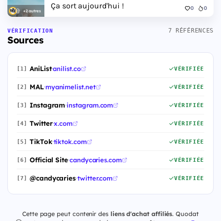
Ça sort aujourd'hui !
0
0
+2 autres
7 RÉFÉRENCES
VÉRIFICATION
Sources
AniList
·
anilist.co
[1]
VÉRIFIÉE
MAL
·
myanimelist.net
[2]
VÉRIFIÉE
Instagram
·
instagram.com
[3]
VÉRIFIÉE
Twitter
·
x.com
[4]
VÉRIFIÉE
TikTok
·
tiktok.com
[5]
VÉRIFIÉE
Official Site
·
candycaries.com
[6]
VÉRIFIÉE
@candycaries
·
twitter.com
[7]
VÉRIFIÉE
Cette page peut contenir des
liens d'achat affiliés
. Quodat