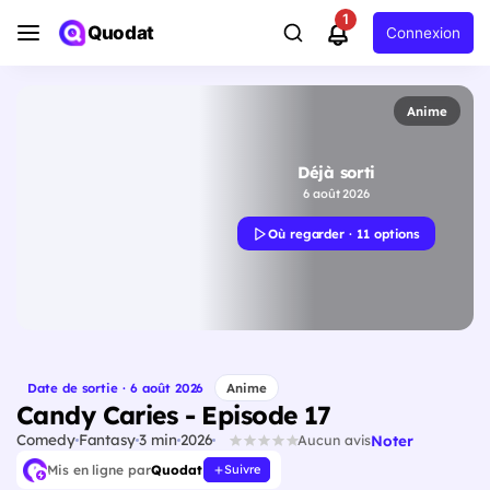
1
Quodat
Connexion
Anime
Déjà sorti
6 août 2026
Où regarder · 11 options
Date de sortie · 6 août 2026
Anime
Candy Caries - Episode 17
Comedy
Fantasy
3 min
2026
Noter
Aucun avis
Mis en ligne par
Quodat
Suivre