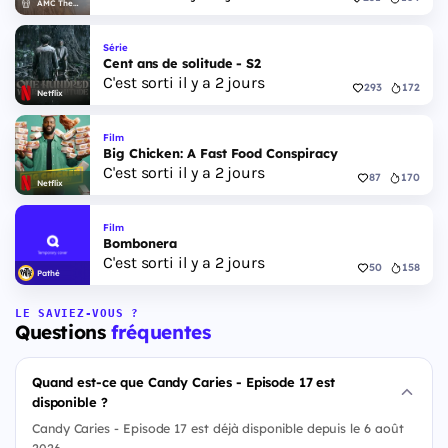
AMC Theatres
Série
Cent ans de solitude - S2
C'est sorti il y a 2 jours
293
172
Netflix
Film
Big Chicken: A Fast Food Conspiracy
C'est sorti il y a 2 jours
87
170
Netflix
Film
Bombonera
C'est sorti il y a 2 jours
50
158
Pathé
LE SAVIEZ-VOUS ?
Questions
fréquentes
Quand est-ce que Candy Caries - Episode 17 est
disponible ?
Candy Caries - Episode 17 est déjà disponible depuis le 6 août