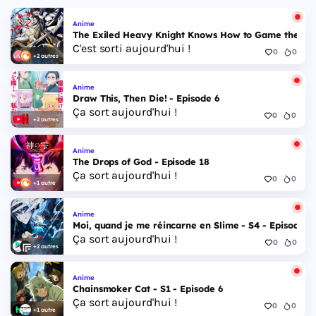
Anime
The Exiled Heavy Knight Knows How to Game the Sys
C'est sorti aujourd'hui !
0
0
+2 autres
Anime
Draw This, Then Die! - Episode 6
Ça sort aujourd'hui !
0
0
+2 autres
Anime
The Drops of God - Episode 18
Ça sort aujourd'hui !
0
0
+1 autre
Anime
Moi, quand je me réincarne en Slime - S4 - Episode 1
Ça sort aujourd'hui !
0
0
+2 autres
Anime
Chainsmoker Cat - S1 - Episode 6
Ça sort aujourd'hui !
0
0
+1 autre