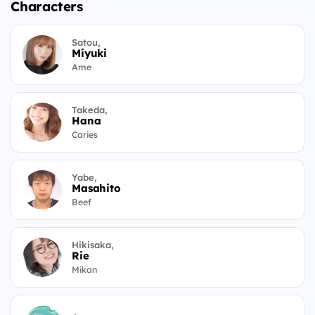
Characters
Satou,
Miyuki
Ame
Takeda,
Hana
Caries
Yabe,
Masahito
Beef
Hikisaka,
Rie
Mikan