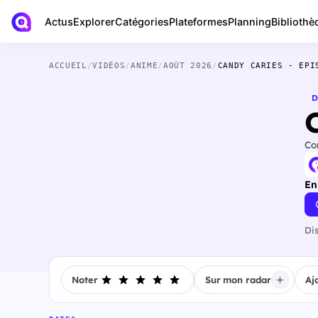
Actus
Bibliothè
Explorer
Catégories
Plateformes
Planning
ACCUEIL
/
VIDÉOS
/
ANIME
/
AOÛT 2026
/
CANDY CARIES - EPI
D
Co
En
Di
Noter
Sur mon radar
Aj