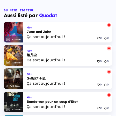
DU MÊME ÉDITEUR
Aussi listé par
Quodat
Film
June and John
Ça sort aujourd'hui !
0
0
+2 autres
Film
落凡尘
Ça sort aujourd'hui !
0
0
+2 autres
Film
ಡಿಟೆಕ್ವೀವ್ ತೀಕ್ಷ್ಣ
Ça sort aujourd'hui !
0
0
PVR Cinemas
Film
Bande-son pour un coup d'État
Ça sort aujourd'hui !
0
0
+2 autres