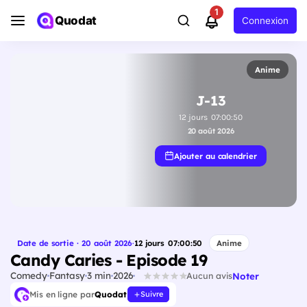
1
Quodat
Connexion
Anime
J-13
12
jours
07
:
00
:
49
20 août 2026
Ajouter au calendrier
Date de sortie · 20 août 2026
·
12
jours
07
:
00
:
49
Anime
Candy Caries - Episode 19
Comedy
Fantasy
3 min
2026
Noter
Aucun avis
Mis en ligne par
Quodat
Suivre