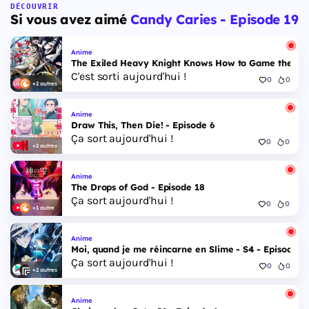
DÉCOUVRIR
Si vous avez aimé
Candy Caries - Episode 19
Anime
The Exiled Heavy Knight Knows How to Game the Sys
C'est sorti aujourd'hui !
0
0
+2 autres
Anime
Draw This, Then Die! - Episode 6
Ça sort aujourd'hui !
0
0
+2 autres
Anime
The Drops of God - Episode 18
Ça sort aujourd'hui !
0
0
+1 autre
Anime
Moi, quand je me réincarne en Slime - S4 - Episode 1
Ça sort aujourd'hui !
0
0
+2 autres
Anime