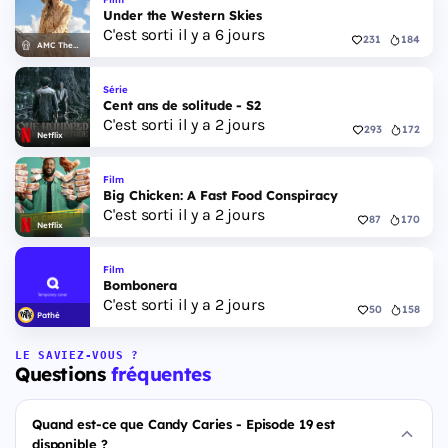
Under the Western Skies
C'est sorti il y a 6 jours
231
184
AMC Theatres
Série
Cent ans de solitude - S2
C'est sorti il y a 2 jours
293
172
Netflix
Film
Big Chicken: A Fast Food Conspiracy
C'est sorti il y a 2 jours
87
170
Netflix
Film
Bombonera
C'est sorti il y a 2 jours
50
158
Pathé
LE SAVIEZ-VOUS ?
Questions
fréquentes
Quand est-ce que Candy Caries - Episode 19 est
disponible ?