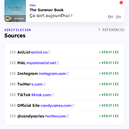
Film
The Summer Book
Ça sort aujourd'hui !
0
0
+2 autres
7 RÉFÉRENCES
VÉRIFICATION
Sources
AniList
·
anilist.co
[1]
VÉRIFIÉE
MAL
·
myanimelist.net
[2]
VÉRIFIÉE
Instagram
·
instagram.com
[3]
VÉRIFIÉE
Twitter
·
x.com
[4]
VÉRIFIÉE
TikTok
·
tiktok.com
[5]
VÉRIFIÉE
Official Site
·
candycaries.com
[6]
VÉRIFIÉE
@candycaries
·
twitter.com
[7]
VÉRIFIÉE