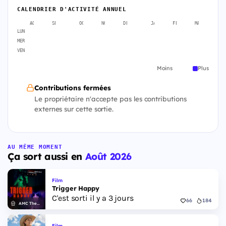
CALENDRIER D'ACTIVITÉ ANNUEL
AOÛT
SEPT.
OCT.
NOV.
DÉC.
JANV.
FÉVR.
MARS
A
LUN
MER
VEN
Moins
Plus
Contributions fermées
Le propriétaire n'accepte pas les contributions
externes sur cette sortie.
AU MÊME MOMENT
Ça sort aussi en
Août 2026
Film
Trigger Happy
C'est sorti il y a 3 jours
66
184
AMC Theatres
Film