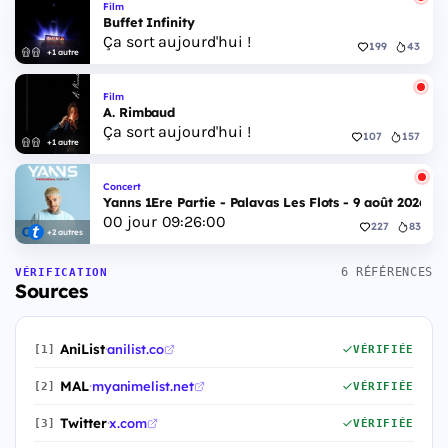
Film
Buffet Infinity
Ça sort aujourd'hui !
199
43
+1 autre
Film
A. Rimbaud
Ça sort aujourd'hui !
107
157
+1 autre
Concert
Yanns 1Ere Partie - Palavas Les Flots - 9 août 2026
00
jour
09
:
25
:
59
227
83
+2 autres
6 RÉFÉRENCES
VÉRIFICATION
Sources
AniList
·
anilist.co
[1]
VÉRIFIÉE
MAL
·
myanimelist.net
[2]
VÉRIFIÉE
Twitter
·
x.com
[3]
VÉRIFIÉE