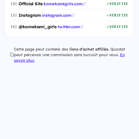
Official Site
·
komekamigirls.com
[4]
VÉRIFIÉE
Instagram
·
instagram.com
[5]
VÉRIFIÉE
@komekami_girls
·
twitter.com
[6]
VÉRIFIÉE
Cette page peut contenir des
liens d'achat affiliés
. Quodat
peut percevoir une commission sans surcoût pour vous.
En
savoir plus
.