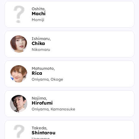
Oshita,
Machi
Momiji
Ishimaru,
Chika
Nikomaru
Matsumoto,
Rica
Oniyama, Okoge
Nojima,
Hirofumi
Oniyama, Kamanosuke
Takeda,
Shintarou
Usayama