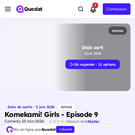
1
Quodat
Connexion
Anime
Déjà sorti
3 juin 2026
Où regarder · 11 options
Date de sortie · 3 juin 2026
Anime
Komekami! Girls - Episode 9
Comedy
23 min
2026
Noter
Aucun avis
Mis en ligne par
Quodat
Suivre