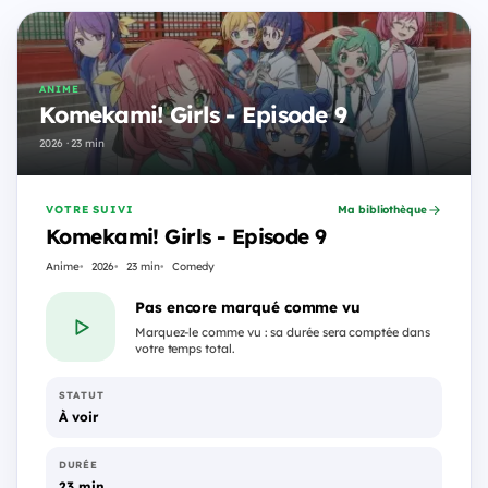
ANIME
Komekami! Girls - Episode 9
2026 · 23 min
VOTRE SUIVI
Ma bibliothèque
Komekami! Girls - Episode 9
Anime
2026
23 min
Comedy
Pas encore marqué comme vu
Marquez-le comme vu : sa durée sera comptée dans
votre temps total.
STATUT
À voir
DURÉE
23 min