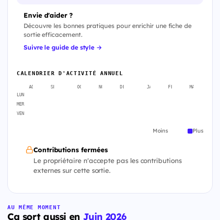
Envie d'aider ?
Découvre les bonnes pratiques pour enrichir une fiche de
sortie efficacement.
Suivre le guide de style →
CALENDRIER D'ACTIVITÉ ANNUEL
AOÛT
SEPT.
OCT.
NOV.
DÉC.
JANV.
FÉVR.
MARS
A
LUN
MER
VEN
Moins
Plus
Contributions fermées
Le propriétaire n'accepte pas les contributions
externes sur cette sortie.
AU MÊME MOMENT
Ça sort aussi en
Juin 2026