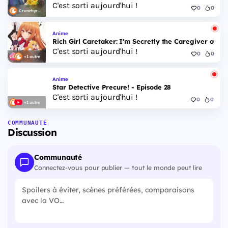
C'est sorti aujourd'hui !
0
0
Crunchyroll
Anime
Rich Girl Caretaker: I'm Secretly the Caregiver of the
C'est sorti aujourd'hui !
0
0
+1 autre
Anime
Star Detective Precure! - Episode 28
C'est sorti aujourd'hui !
0
0
+1 autre
COMMUNAUTÉ
Discussion
Communauté
Connectez-vous pour publier — tout le monde peut lire