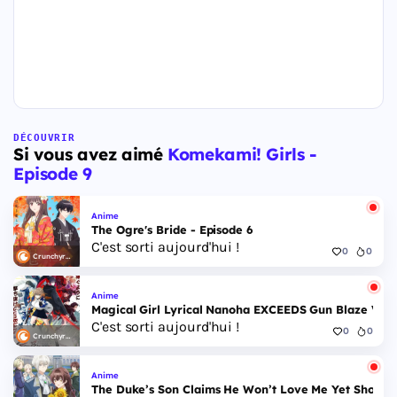
DÉCOUVRIR
Si vous avez aimé
Komekami! Girls -
Episode 9
Anime
The Ogre's Bride - Episode 6
C'est sorti aujourd'hui !
0
0
Crunchyroll
Anime
Magical Girl Lyrical Nanoha EXCEEDS Gun Blaze Veng
C'est sorti aujourd'hui !
0
0
Crunchyroll
Anime
The Duke’s Son Claims He Won’t Love Me Yet Showers