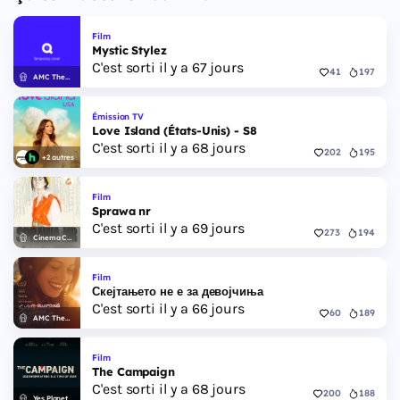
Film
Mystic Stylez
C'est sorti il y a 67 jours
41
197
AMC Theatres
Émission TV
Love Island (États-Unis) - S8
C'est sorti il y a 68 jours
202
195
+2 autres
Film
Sprawa nr
C'est sorti il y a 69 jours
273
194
Cinema City
Film
Скејтањето не е за девојчиња
C'est sorti il y a 66 jours
60
189
AMC Theatres
Film
The Campaign
C'est sorti il y a 68 jours
200
188
Yes Planet