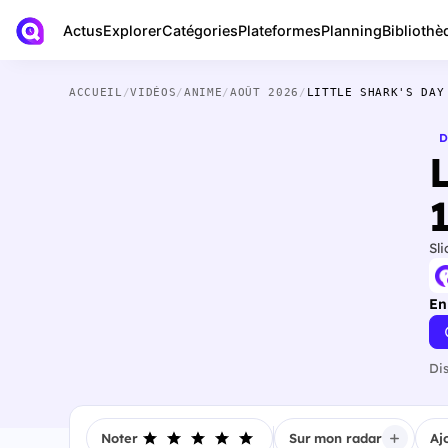
Actus
Bibliothè
Explorer
Catégories
Plateformes
Planning
ACCUEIL
/
VIDÉOS
/
ANIME
/
AOÛT 2026
/
LITTLE SHARK'S DAY
D
Sli
En
Di
Noter
Sur mon radar
Aj