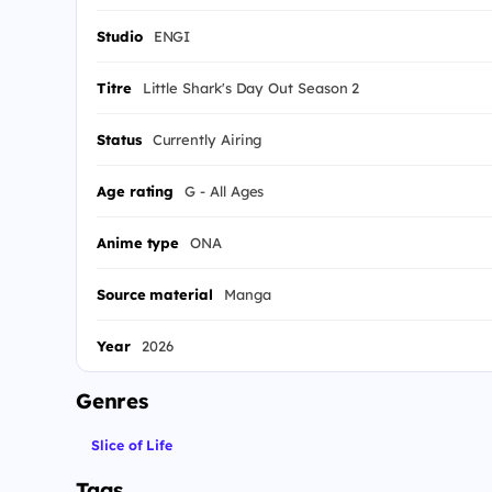
Studio
ENGI
Titre
Little Shark's Day Out Season 2
Status
Currently Airing
Age rating
G - All Ages
Anime type
ONA
Source material
Manga
Year
2026
Genres
Slice of Life
Tags