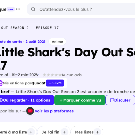
que
new
 OUT SEASON 2 - EPISODE 17
ate de sortie · 2 août 2026
Anime
Little Shark's Day Out 
17
ce of Life
2 min
2026
Aucun avis
Mis en ligne par
Quodat
Suivre
 bref —
Little Shark's Day Out Season 2 est un anime de tranche de 
Où regarder · 11 options
Marquer comme vu
Discuter
sponible sur —
Voir les plateformes
outé à ma liste
Je l'ai fini
Mes listes