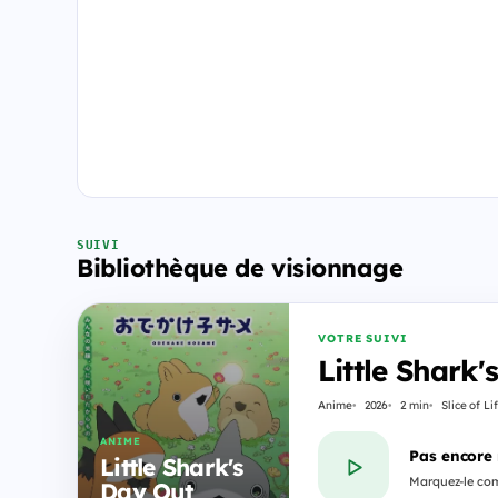
SUIVI
Bibliothèque de visionnage
VOTRE SUIVI
Little Shark
Anime
2026
2 min
Slice of Li
ANIME
Pas encore
Little Shark's
Marquez-le com
Day Out