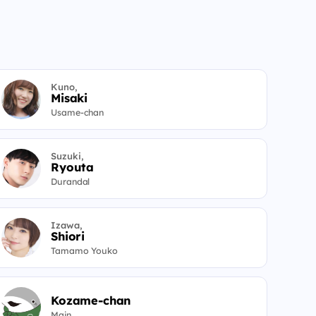
Kuno,
Misaki
Usame-chan
Suzuki,
Ryouta
Durandal
Izawa,
Shiori
Tamamo Youko
Kozame-chan
Main