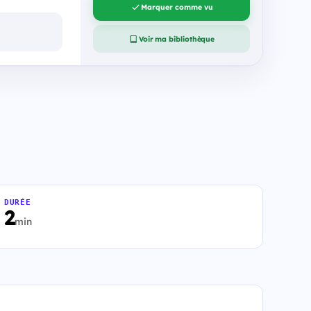
Marquer comme vu
Voir ma bibliothèque
DURÉE
2
min