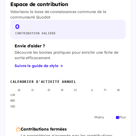
Espace de contribution
Valorisons la base de connaissances commune de la
communauté Quodat.
0
CONTRIBUTION VALIDÉE
Envie d'aider ?
Découvre les bonnes pratiques pour enrichir une fiche de
sortie efficacement.
Suivre le guide de style →
CALENDRIER D'ACTIVITÉ ANNUEL
AOÛT
SEPT.
OCT.
NOV.
DÉC.
JANV.
FÉVR.
MARS
A
LUN
MER
VEN
Moins
Plus
Contributions fermées
Le propriétaire n'accepte pas les contributions