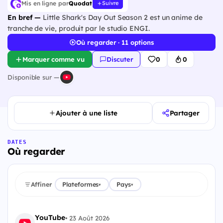
Mis en ligne par
Quodat
Suivre
En bref —
Little Shark's Day Out Season 2 est un anime de
tranche de vie, produit par le studio ENGI.
Où regarder · 11 options
Marquer comme vu
Discuter
0
0
Disponible sur —
Ajouter à une liste
Partager
DATES
Où regarder
Affiner
Plateformes
Pays
▾
▾
YouTube
•
23 Août 2026