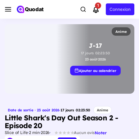
1
Quodat
Connexion
Anime
J-17
17
jours
02
:
23
:
49
23 août 2026
Ajouter au calendrier
Date de sortie · 23 août 2026
·
17
jours
02
:
23
:
49
Anime
Little Shark's Day Out Season 2 -
Episode 20
Slice of Life
2 min
2026
Noter
Aucun avis