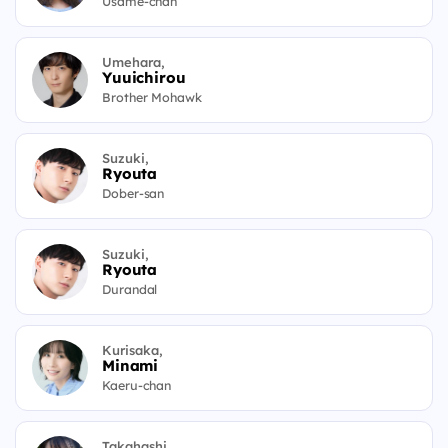
Usame-chan
Umehara,
Yuuichirou
Brother Mohawk
Suzuki,
Ryouta
Dober-san
Suzuki,
Ryouta
Durandal
Kurisaka,
Minami
Kaeru-chan
Takahashi,