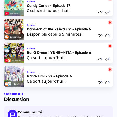
Anime
Candy Caries - Episode 17
C'est sorti aujourd'hui !
0
0
YouTube
Anime
Dara-san of the Reiwa Era - Episode 6
Disponible depuis 5 minutes !
0
0
Crunchyroll
Anime
BanG Dream! YUME∞MITA - Episode 6
Ça sort aujourd'hui !
0
0
+1 autre
Anime
Hana-Kimi - S2 - Episode 6
Ça sort aujourd'hui !
0
0
+2 autres
COMMUNAUTÉ
Discussion
Communauté