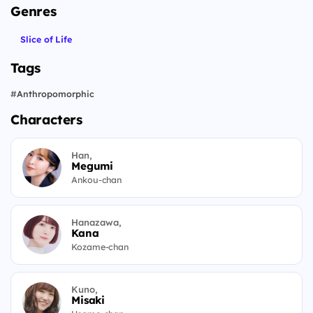
Genres
Slice of Life
Tags
#
Anthropomorphic
Characters
Han,
Megumi
Ankou-chan
Hanazawa,
Kana
Kozame-chan
Kuno,
Misaki