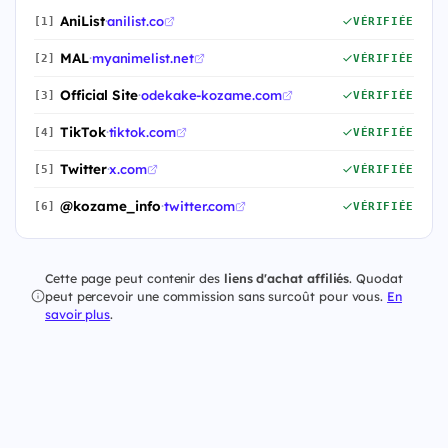
AniList
·
anilist.co
[1]
VÉRIFIÉE
MAL
·
myanimelist.net
[2]
VÉRIFIÉE
Official Site
·
odekake-kozame.com
[3]
VÉRIFIÉE
TikTok
·
tiktok.com
[4]
VÉRIFIÉE
Twitter
·
x.com
[5]
VÉRIFIÉE
@kozame_info
·
twitter.com
[6]
VÉRIFIÉE
Cette page peut contenir des
liens d'achat affiliés
. Quodat
peut percevoir une commission sans surcoût pour vous.
En
savoir plus
.