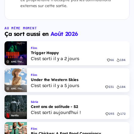
externes sur cette sortie.
AU MÊME MOMENT
Ça sort aussi en
Août 2026
Film
Trigger Happy
C'est sorti il y a 2 jours
66
184
AMC Theatres
Film
Under the Western Skies
C'est sorti il y a 5 jours
231
184
AMC Theatres
Série
Cent ans de solitude - S2
C'est sorti aujourd'hui !
293
172
Netflix
Film
Big Chicken: A Fast Food Conspiracy