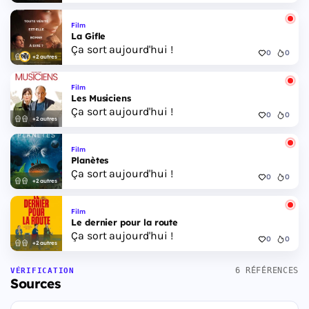
Film
La Gifle
Ça sort aujourd'hui !
0
0
+2 autres
Film
Les Musiciens
Ça sort aujourd'hui !
0
0
+2 autres
Film
Planètes
Ça sort aujourd'hui !
0
0
+2 autres
Film
Le dernier pour la route
Ça sort aujourd'hui !
0
0
+2 autres
6 RÉFÉRENCES
VÉRIFICATION
Sources