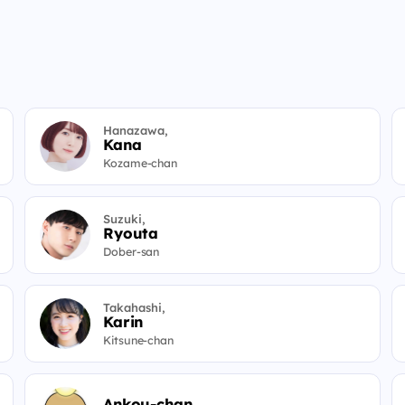
Hanazawa,
Kana
Kozame-chan
Suzuki,
Ryouta
Dober-san
Takahashi,
Karin
Kitsune-chan
Ankou-chan