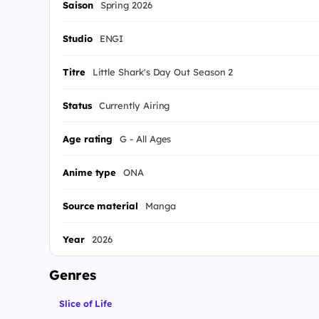
Saison
Spring 2026
Studio
ENGI
Titre
Little Shark's Day Out Season 2
Status
Currently Airing
Age rating
G - All Ages
Anime type
ONA
Source material
Manga
Year
2026
Genres
Slice of Life