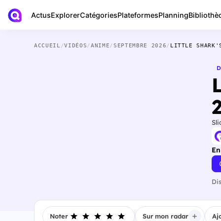
Actus
Bibliothè
Explorer
Catégories
Plateformes
Planning
ACCUEIL
/
VIDÉOS
/
ANIME
/
SEPTEMBRE 2026
/
LITTLE SHARK'
D
Sli
En
Di
Noter
Sur mon radar
Aj