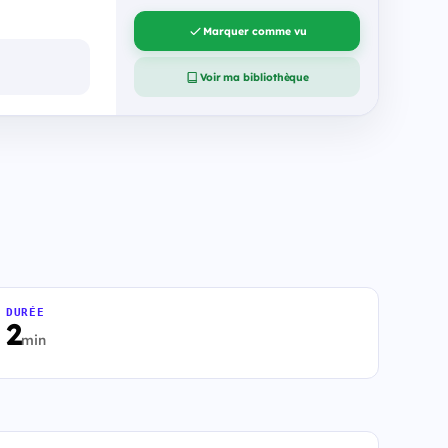
Marquer comme vu
Voir ma bibliothèque
DURÉE
2
min