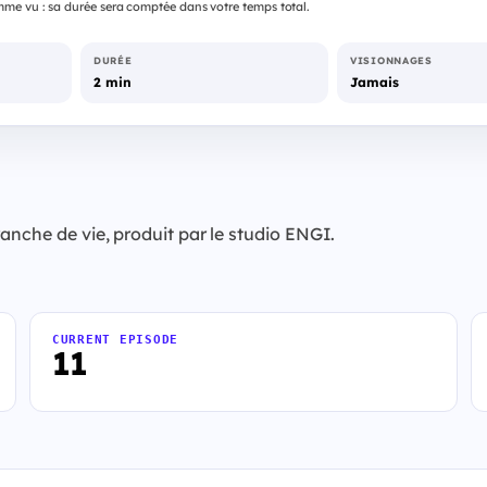
me vu : sa durée sera comptée dans votre temps total.
DURÉE
VISIONNAGES
2 min
Jamais
anche de vie, produit par le studio ENGI.
CURRENT EPISODE
11