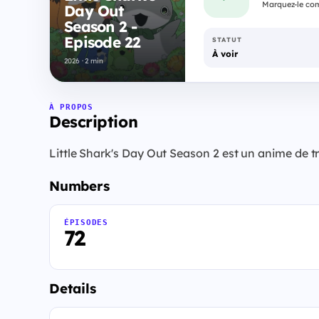
Marquez-le com
Day Out
Season 2 -
Episode 22
STATUT
À voir
2026 · 2 min
À PROPOS
Description
Little Shark's Day Out Season 2 est un anime de tr
Numbers
ÉPISODES
72
Details