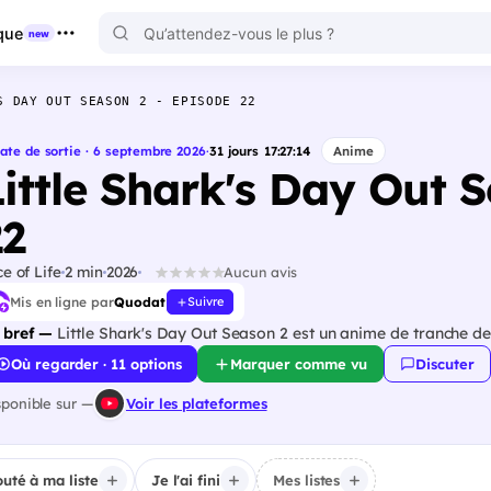
que
new
S DAY OUT SEASON 2 - EPISODE 22
ate de sortie · 6 septembre 2026
·
31
jours
17
:
27
:
13
Anime
Little Shark's Day Out 
22
ce of Life
2 min
2026
Aucun avis
Mis en ligne par
Quodat
Suivre
 bref —
Little Shark's Day Out Season 2 est un anime de tranche de 
Où regarder · 11 options
Marquer comme vu
Discuter
sponible sur —
Voir les plateformes
outé à ma liste
Je l'ai fini
Mes listes