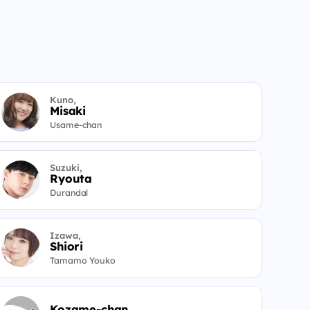
Kuno,
Misaki
Usame-chan
Suzuki,
Ryouta
Durandal
Izawa,
Shiori
Tamamo Youko
Kozame-chan