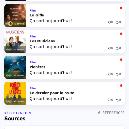
Film
La Gifle
Ça sort aujourd'hui !
0
0
+2 autres
Film
Les Musiciens
Ça sort aujourd'hui !
0
0
+2 autres
Film
Planètes
Ça sort aujourd'hui !
0
0
+2 autres
Film
Le dernier pour la route
Ça sort aujourd'hui !
0
0
+2 autres
6 RÉFÉRENCES
VÉRIFICATION
Sources