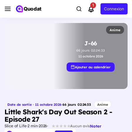
1
Quodat
Connexion
Anime
J-66
66
jours
02
:
24
:
32
11 octobre 2026
Ajouter au calendrier
Date de sortie · 11 octobre 2026
·
66
jours
02
:
24
:
32
Anime
Little Shark's Day Out Season 2 -
Episode 27
Slice of Life
2 min
2026
Noter
Aucun avis