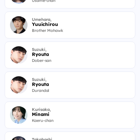
Usame-chan
Umehara,
Yuuichirou
Brother Mohawk
Suzuki,
Ryouta
Dober-san
Suzuki,
Ryouta
Durandal
Kurisaka,
Minami
Kaeru-chan
Takahashi,