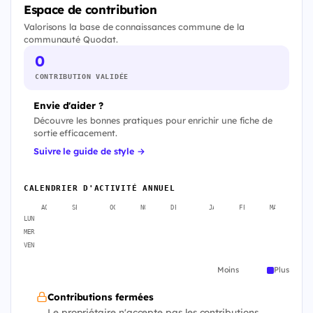
Espace de contribution
Valorisons la base de connaissances commune de la
communauté Quodat.
0
CONTRIBUTION VALIDÉE
Envie d'aider ?
Découvre les bonnes pratiques pour enrichir une fiche de
sortie efficacement.
Suivre le guide de style →
CALENDRIER D'ACTIVITÉ ANNUEL
AOÛT
SEPT.
OCT.
NOV.
DÉC.
JANV.
FÉVR.
MARS
A
LUN
MER
VEN
Moins
Plus
Contributions fermées
Le propriétaire n'accepte pas les contributions