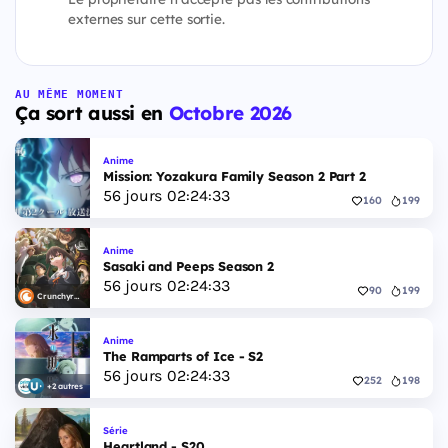
externes sur cette sortie.
AU MÊME MOMENT
Ça sort aussi en
Octobre 2026
Anime
Mission: Yozakura Family Season 2 Part 2
56
jours
02
:
24
:
32
160
199
Anime
Sasaki and Peeps Season 2
56
jours
02
:
24
:
32
90
199
Crunchyroll
Anime
The Ramparts of Ice - S2
56
jours
02
:
24
:
32
252
198
+2 autres
Série
Heartland - S20