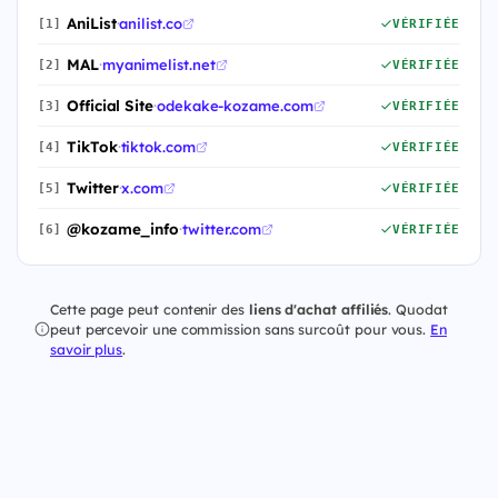
AniList
·
anilist.co
[1]
VÉRIFIÉE
MAL
·
myanimelist.net
[2]
VÉRIFIÉE
Official Site
·
odekake-kozame.com
[3]
VÉRIFIÉE
TikTok
·
tiktok.com
[4]
VÉRIFIÉE
Twitter
·
x.com
[5]
VÉRIFIÉE
@kozame_info
·
twitter.com
[6]
VÉRIFIÉE
Cette page peut contenir des
liens d'achat affiliés
. Quodat
peut percevoir une commission sans surcoût pour vous.
En
savoir plus
.