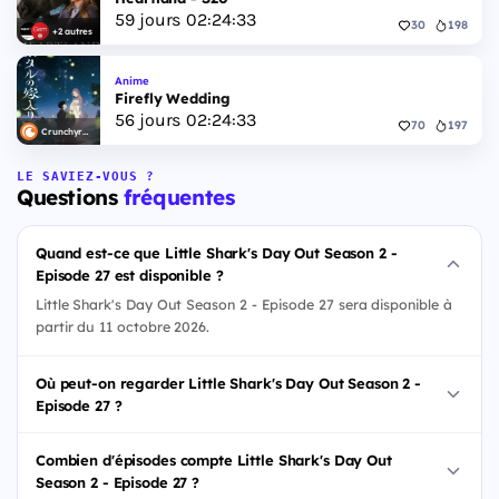
59
jours
02
:
24
:
32
30
198
+2 autres
Anime
Firefly Wedding
56
jours
02
:
24
:
32
70
197
Crunchyroll
LE SAVIEZ-VOUS ?
Questions
fréquentes
Quand est-ce que Little Shark's Day Out Season 2 -
Episode 27 est disponible ?
Little Shark's Day Out Season 2 - Episode 27 sera disponible à
partir du 11 octobre 2026.
Où peut-on regarder Little Shark's Day Out Season 2 -
Episode 27 ?
Combien d'épisodes compte Little Shark's Day Out
Season 2 - Episode 27 ?