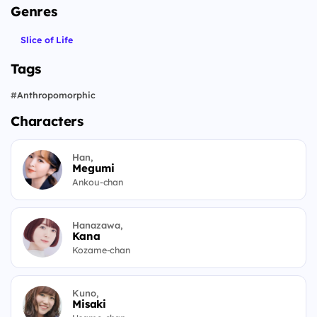
Genres
Slice of Life
Tags
#
Anthropomorphic
Characters
Han,
Megumi
Ankou-chan
Hanazawa,
Kana
Kozame-chan
Kuno,
Misaki