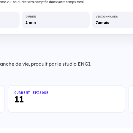
me vu : sa durée sera comptée dans votre temps total.
DURÉE
VISIONNAGES
2 min
Jamais
anche de vie, produit par le studio ENGI.
CURRENT EPISODE
11