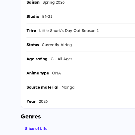
Saison
Spring 2026
Studio
ENGI
Titre
Little Shark's Day Out Season 2
Status
Currently Airing
Age rating
G - All Ages
Anime type
ONA
Source material
Manga
Year
2026
Genres
Slice of Life