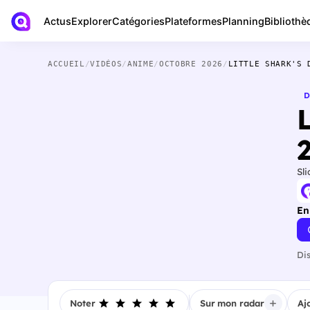
Actus
Bibliothè
Explorer
Catégories
Plateformes
Planning
ACCUEIL
/
VIDÉOS
/
ANIME
/
OCTOBRE 2026
/
LITTLE SHARK'S 
D
Sli
En
Di
Noter
Sur mon radar
Aj