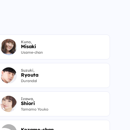
Kuno,
Misaki
Usame-chan
Suzuki,
Ryouta
Durandal
Izawa,
Shiori
Tamamo Youko
Kozame-chan