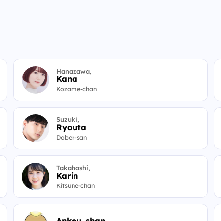
Hanazawa,
Kana
Kozame-chan
Suzuki,
Ryouta
Dober-san
Takahashi,
Karin
Kitsune-chan
Ankou-chan