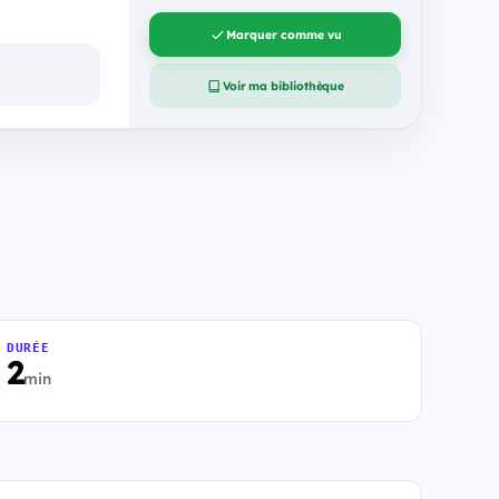
Marquer comme vu
Voir ma bibliothèque
DURÉE
2
min