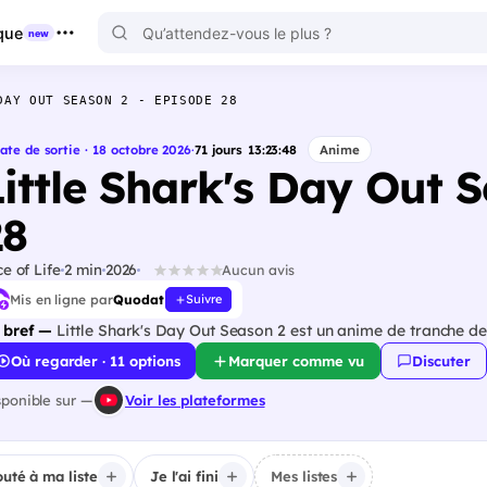
que
new
DAY OUT SEASON 2 - EPISODE 28
ate de sortie · 18 octobre 2026
·
71
jours
13
:
23
:
47
Anime
Little Shark's Day Out 
28
ce of Life
2 min
2026
Aucun avis
Mis en ligne par
Quodat
Suivre
 bref —
Little Shark's Day Out Season 2 est un anime de tranche de 
Où regarder · 11 options
Marquer comme vu
Discuter
sponible sur —
Voir les plateformes
outé à ma liste
Je l'ai fini
Mes listes