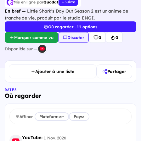
Mis en ligne par
Quodat
Suivre
En bref —
Little Shark's Day Out Season 2 est un anime de
tranche de vie, produit par le studio ENGI.
Où regarder · 11 options
Marquer comme vu
Discuter
0
0
Disponible sur —
Ajouter à une liste
Partager
DATES
Où regarder
Affiner
Plateformes
Pays
▾
▾
YouTube
•
1 Nov. 2026