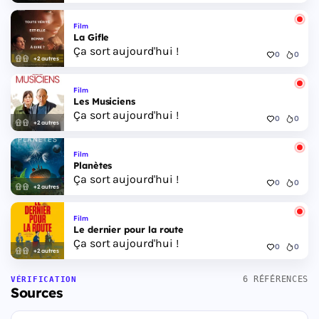
Film
La Gifle
Ça sort aujourd'hui !
0
0
+2 autres
Film
Les Musiciens
Ça sort aujourd'hui !
0
0
+2 autres
Film
Planètes
Ça sort aujourd'hui !
0
0
+2 autres
Film
Le dernier pour la route
Ça sort aujourd'hui !
0
0
+2 autres
6 RÉFÉRENCES
VÉRIFICATION
Sources