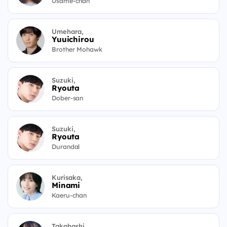
Usame-chan
Umehara,
Yuuichirou
Brother Mohawk
Suzuki,
Ryouta
Dober-san
Suzuki,
Ryouta
Durandal
Kurisaka,
Minami
Kaeru-chan
Takahashi,