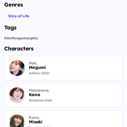
Genres
Slice of Life
Tags
#
Anthropomorphic
Characters
Han,
Megumi
Ankou-chan
Hanazawa,
Kana
Kozame-chan
Kuno,
Misaki