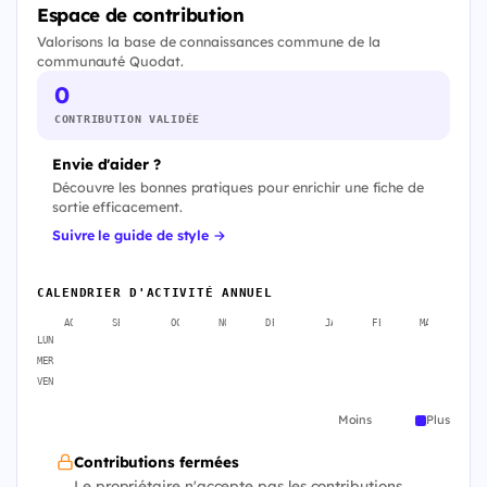
Espace de contribution
Valorisons la base de connaissances commune de la
communauté Quodat.
0
CONTRIBUTION VALIDÉE
Envie d'aider ?
Découvre les bonnes pratiques pour enrichir une fiche de
sortie efficacement.
Suivre le guide de style →
CALENDRIER D'ACTIVITÉ ANNUEL
AOÛT
SEPT.
OCT.
NOV.
DÉC.
JANV.
FÉVR.
MARS
A
LUN
MER
VEN
Moins
Plus
Contributions fermées
Le propriétaire n'accepte pas les contributions