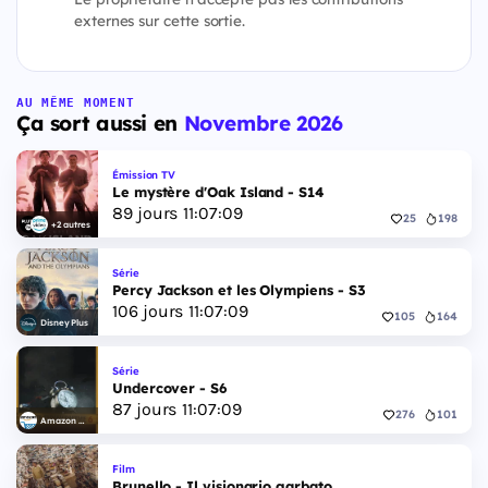
externes sur cette sortie.
AU MÊME MOMENT
Ça sort aussi en
Novembre 2026
Émission TV
Le mystère d'Oak Island - S14
89
jours
11
:
07
:
08
25
198
+2 autres
Série
Percy Jackson et les Olympiens - S3
106
jours
11
:
07
:
08
105
164
Disney Plus
Série
Undercover - S6
87
jours
11
:
07
:
08
276
101
Amazon Video
Film
Brunello - Il visionario garbato