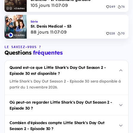
105
jours
11
:
07
:
08
249
76
+2 autres
Série
St. Denis Medical - S3
88
jours
11
:
07
:
08
228
70
+2 autres
LE SAVIEZ-VOUS ?
Questions
fréquentes
Quand est-ce que Little Shark's Day Out Season 2 -
Episode 30 est disponible ?
Little Shark's Day Out Season 2 - Episode 30 sera disponible à
partir du 1 novembre 2026.
Où peut-on regarder Little Shark's Day Out Season 2 -
Episode 30 ?
Combien d'épisodes compte Little Shark's Day Out
Season 2 - Episode 30 ?