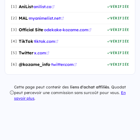
AniList
·
anilist.co
[1]
VÉRIFIÉE
MAL
·
myanimelist.net
[2]
VÉRIFIÉE
Official Site
·
odekake-kozame.com
[3]
VÉRIFIÉE
TikTok
·
tiktok.com
[4]
VÉRIFIÉE
Twitter
·
x.com
[5]
VÉRIFIÉE
@kozame_info
·
twitter.com
[6]
VÉRIFIÉE
Cette page peut contenir des
liens d'achat affiliés
. Quodat
peut percevoir une commission sans surcoût pour vous.
En
savoir plus
.