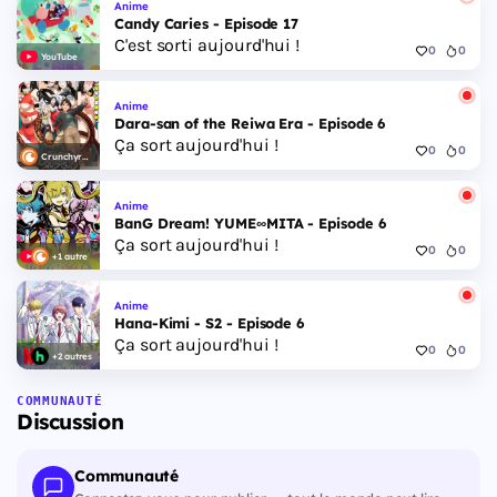
Anime
Candy Caries - Episode 17
C'est sorti aujourd'hui !
0
0
YouTube
Anime
Dara-san of the Reiwa Era - Episode 6
Ça sort aujourd'hui !
0
0
Crunchyroll
Anime
BanG Dream! YUME∞MITA - Episode 6
Ça sort aujourd'hui !
0
0
+1 autre
Anime
Hana-Kimi - S2 - Episode 6
Ça sort aujourd'hui !
0
0
+2 autres
COMMUNAUTÉ
Discussion
Communauté