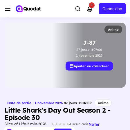
1
Quodat
Connexion
Anime
J-87
87
jours
11
:
07
:
08
1 novembre 2026
Ajouter au calendrier
Date de sortie · 1 novembre 2026
·
87
jours
11
:
07
:
08
Anime
Little Shark's Day Out Season 2 -
Episode 30
Slice of Life
2 min
2026
Noter
Aucun avis