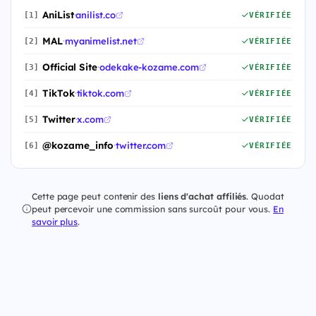
AniList
·
anilist.co
[1]
VÉRIFIÉE
MAL
·
myanimelist.net
[2]
VÉRIFIÉE
Official Site
·
odekake-kozame.com
[3]
VÉRIFIÉE
TikTok
·
tiktok.com
[4]
VÉRIFIÉE
Twitter
·
x.com
[5]
VÉRIFIÉE
@kozame_info
·
twitter.com
[6]
VÉRIFIÉE
Cette page peut contenir des
liens d'achat affiliés
. Quodat
peut percevoir une commission sans surcoût pour vous.
En
savoir plus
.