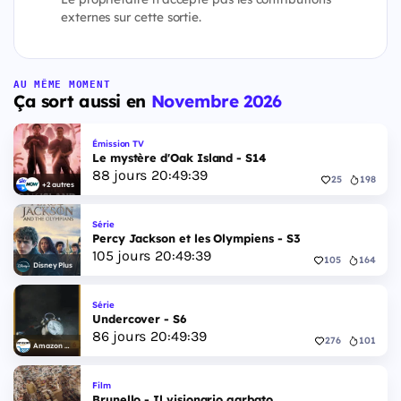
externes sur cette sortie.
AU MÊME MOMENT
Ça sort aussi en
Novembre 2026
Émission TV
Le mystère d'Oak Island - S14
88
jours
20
:
49
:
38
25
198
+2 autres
Série
Percy Jackson et les Olympiens - S3
105
jours
20
:
49
:
38
105
164
Disney Plus
Série
Undercover - S6
86
jours
20
:
49
:
38
276
101
Amazon Video
Film
Brunello - Il visionario garbato