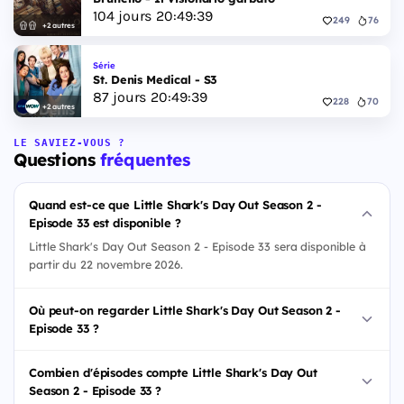
104
jours
20
:
49
:
38
249
76
+2 autres
Série
St. Denis Medical - S3
87
jours
20
:
49
:
38
228
70
+2 autres
LE SAVIEZ-VOUS ?
Questions
fréquentes
Quand est-ce que Little Shark's Day Out Season 2 -
Episode 33 est disponible ?
Little Shark's Day Out Season 2 - Episode 33 sera disponible à
partir du 22 novembre 2026.
Où peut-on regarder Little Shark's Day Out Season 2 -
Episode 33 ?
Combien d'épisodes compte Little Shark's Day Out
Season 2 - Episode 33 ?