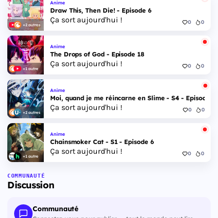
Anime
Draw This, Then Die! - Episode 6
Ça sort aujourd'hui !
0
0
+2 autres
Anime
The Drops of God - Episode 18
Ça sort aujourd'hui !
0
0
+1 autre
Anime
Moi, quand je me réincarne en Slime - S4 - Episode 1
Ça sort aujourd'hui !
0
0
+2 autres
Anime
Chainsmoker Cat - S1 - Episode 6
Ça sort aujourd'hui !
0
0
+1 autre
COMMUNAUTÉ
Discussion
Communauté