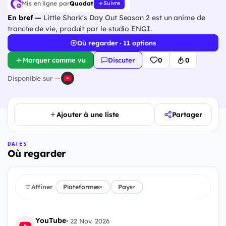
Mis en ligne par
Quodat
Suivre
En bref —
Little Shark's Day Out Season 2 est un anime de
tranche de vie, produit par le studio ENGI.
Où regarder · 11 options
Marquer comme vu
Discuter
0
0
Disponible sur —
Ajouter à une liste
Partager
DATES
Où regarder
Affiner
Plateformes
Pays
▾
▾
YouTube
•
22 Nov. 2026