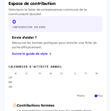
Espace de contribution
Valorisons la base de connaissances commune de la
communauté Quodat.
0
CONTRIBUTION VALIDÉE
Envie d'aider ?
Découvre les bonnes pratiques pour enrichir une fiche de
sortie efficacement.
Suivre le guide de style →
CALENDRIER D'ACTIVITÉ ANNUEL
AOÛT
SEPT.
OCT.
NOV.
DÉC.
JANV.
FÉVR.
MARS
A
LUN
MER
VEN
Moins
Plus
Contributions fermées
Le propriétaire n'accepte pas les contributions