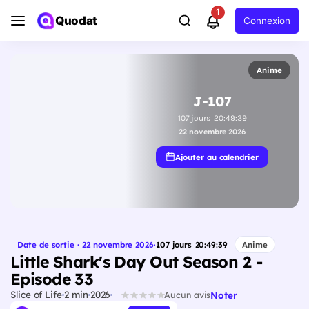
1
Quodat
Connexion
Anime
J-107
107
jours
20
:
49
:
38
22 novembre 2026
Ajouter au calendrier
Date de sortie · 22 novembre 2026
·
107
jours
20
:
49
:
38
Anime
Little Shark's Day Out Season 2 -
Episode 33
Slice of Life
2 min
2026
Noter
Aucun avis