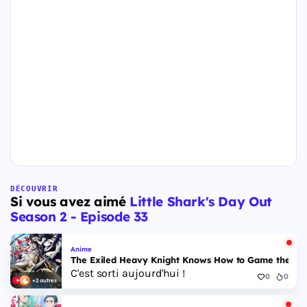
DÉCOUVRIR
Si vous avez aimé
Little Shark's Day Out
Season 2 - Episode 33
Anime
The Exiled Heavy Knight Knows How to Game the Sys
C'est sorti aujourd'hui !
0
0
+2 autres