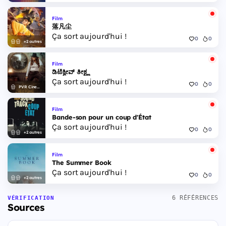
Film
落凡尘
Ça sort aujourd'hui !
0
0
+2 autres
Film
ಡಿಟೆಕ್ವೀವ್ ತೀಕ್ಷ್ಣ
Ça sort aujourd'hui !
0
0
PVR Cinemas
Film
Bande-son pour un coup d'État
Ça sort aujourd'hui !
0
0
+2 autres
Film
The Summer Book
Ça sort aujourd'hui !
0
0
+2 autres
6 RÉFÉRENCES
VÉRIFICATION
Sources