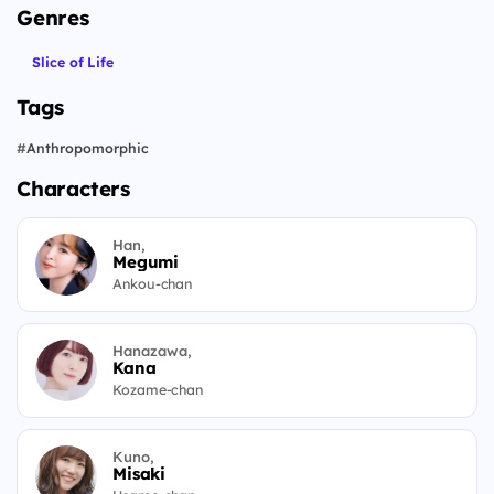
Genres
Slice of Life
Tags
#
Anthropomorphic
Characters
Han,
Megumi
Ankou-chan
Hanazawa,
Kana
Kozame-chan
Kuno,
Misaki