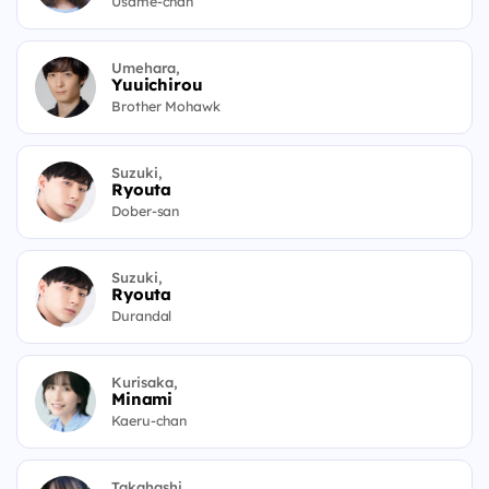
Usame-chan
Umehara,
Yuuichirou
Brother Mohawk
Suzuki,
Ryouta
Dober-san
Suzuki,
Ryouta
Durandal
Kurisaka,
Minami
Kaeru-chan
Takahashi,