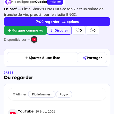
Mis en ligne par
Quodat
Suivre
En bref —
Little Shark's Day Out Season 2 est un anime de
tranche de vie, produit par le studio ENGI.
Où regarder · 11 options
Marquer comme vu
Discuter
0
0
Disponible sur —
Ajouter à une liste
Partager
DATES
Où regarder
Affiner
Plateformes
Pays
▾
▾
YouTube
•
29 Nov. 2026