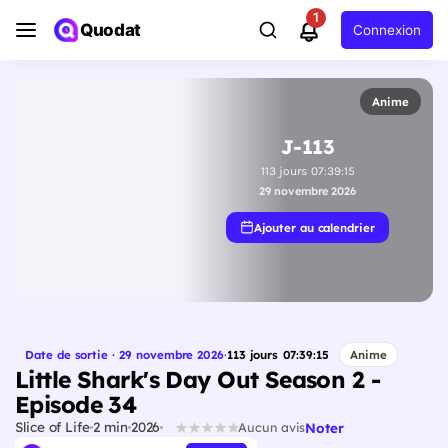
1
Quodat
Connexion
Anime
J-113
113
jours
07
:
39
:
14
29 novembre 2026
Ajouter au calendrier
Date de sortie · 29 novembre 2026
·
113
jours
07
:
39
:
14
Anime
Little Shark's Day Out Season 2 -
Episode 34
Slice of Life
2 min
2026
Noter
Aucun avis