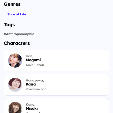
Genres
Slice of Life
Tags
#
Anthropomorphic
Characters
Han,
Megumi
Ankou-chan
Hanazawa,
Kana
Kozame-chan
Kuno,
Misaki