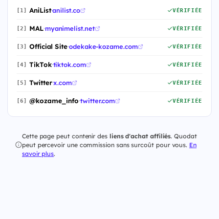
AniList
·
anilist.co
[1]
VÉRIFIÉE
MAL
·
myanimelist.net
[2]
VÉRIFIÉE
Official Site
·
odekake-kozame.com
[3]
VÉRIFIÉE
TikTok
·
tiktok.com
[4]
VÉRIFIÉE
Twitter
·
x.com
[5]
VÉRIFIÉE
@kozame_info
·
twitter.com
[6]
VÉRIFIÉE
Cette page peut contenir des
liens d'achat affiliés
. Quodat
peut percevoir une commission sans surcoût pour vous.
En
savoir plus
.