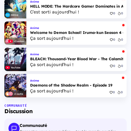
Anime
HELL MODE: The Hardcore Gamer Dominates in Anothe
C'est sorti aujourd'hui !
0
0
HiDive
Anime
Welcome to Demon School! Iruma-kun Season 4 - Epi
Ça sort aujourd'hui !
0
0
+2 autres
Anime
BLEACH: Thousand-Year Blood War - The Calamity - 
Ça sort aujourd'hui !
0
0
YouTube
Anime
Daemons of the Shadow Realm - Episode 19
Ça sort aujourd'hui !
0
0
+1 autre
COMMUNAUTÉ
Discussion
Communauté