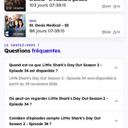
103
jours
07
:
39
:
14
249
76
+2 autres
Série
St. Denis Medical - S3
86
jours
07
:
39
:
14
228
70
+2 autres
LE SAVIEZ-VOUS ?
Questions
fréquentes
Quand est-ce que Little Shark's Day Out Season 2 -
Episode 34 est disponible ?
Little Shark's Day Out Season 2 - Episode 34 sera disponible à
partir du 29 novembre 2026.
Où peut-on regarder Little Shark's Day Out Season 2 -
Episode 34 ?
Combien d'épisodes compte Little Shark's Day Out
Season 2 - Episode 34 ?