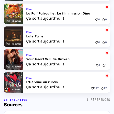
Film
La Pat’ Patrouille : Le film mission Dino
Ça sort aujourd'hui !
0
0
+2 autres
Film
Late Fame
Ça sort aujourd'hui !
0
0
+2 autres
Film
Your Heart Will Be Broken
Ça sort aujourd'hui !
1
1
+2 autres
Film
L'Héroïne au ruban
Ça sort aujourd'hui !
127
12
+1 autre
6 RÉFÉRENCES
VÉRIFICATION
Sources