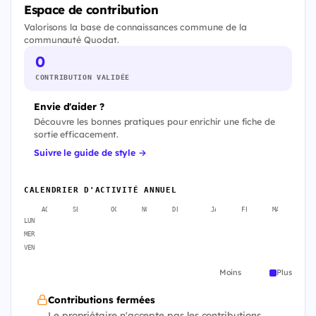
Espace de contribution
Valorisons la base de connaissances commune de la
communauté Quodat.
0
CONTRIBUTION VALIDÉE
Envie d'aider ?
Découvre les bonnes pratiques pour enrichir une fiche de
sortie efficacement.
Suivre le guide de style →
CALENDRIER D'ACTIVITÉ ANNUEL
AOÛT
SEPT.
OCT.
NOV.
DÉC.
JANV.
FÉVR.
MARS
A
LUN
MER
VEN
Moins
Plus
Contributions fermées
Le propriétaire n'accepte pas les contributions