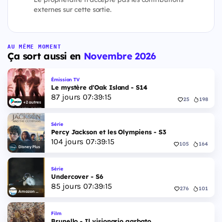
externes sur cette sortie.
AU MÊME MOMENT
Ça sort aussi en
Novembre 2026
Émission TV
Le mystère d'Oak Island - S14
87
jours
07
:
39
:
14
25
198
+2 autres
Série
Percy Jackson et les Olympiens - S3
104
jours
07
:
39
:
14
105
164
Disney Plus
Série
Undercover - S6
85
jours
07
:
39
:
14
276
101
Amazon Video
Film
Brunello - Il visionario garbato