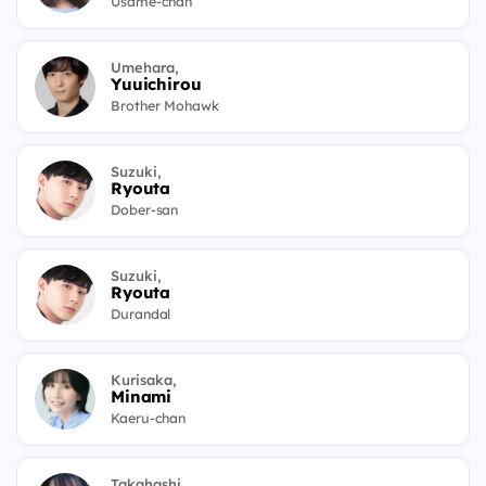
Usame-chan
Umehara,
Yuuichirou
Brother Mohawk
Suzuki,
Ryouta
Dober-san
Suzuki,
Ryouta
Durandal
Kurisaka,
Minami
Kaeru-chan
Takahashi,