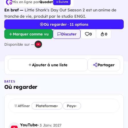
Mis en ligne par
Quodat
Suivre
En bref —
Little Shark's Day Out Season 2 est un anime de
tranche de vie, produit par le studio ENGI.
Où regarder · 11 options
Marquer comme vu
Discuter
0
0
Disponible sur —
Ajouter à une liste
Partager
DATES
Où regarder
Affiner
Plateformes
Pays
▾
▾
YouTube
•
3 Janv. 2027