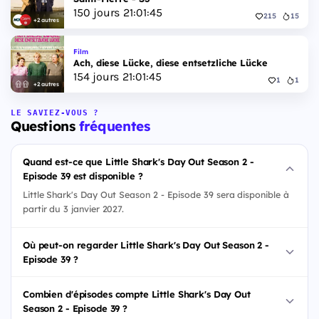
150
jours
21
:
01
:
44
215
15
+2 autres
Film
Ach, diese Lücke, diese entsetzliche Lücke
154
jours
21
:
01
:
44
1
1
+2 autres
LE SAVIEZ-VOUS ?
Questions
fréquentes
Quand est-ce que Little Shark's Day Out Season 2 -
Episode 39 est disponible ?
Little Shark's Day Out Season 2 - Episode 39 sera disponible à
partir du 3 janvier 2027.
Où peut-on regarder Little Shark's Day Out Season 2 -
Episode 39 ?
Combien d'épisodes compte Little Shark's Day Out
Season 2 - Episode 39 ?