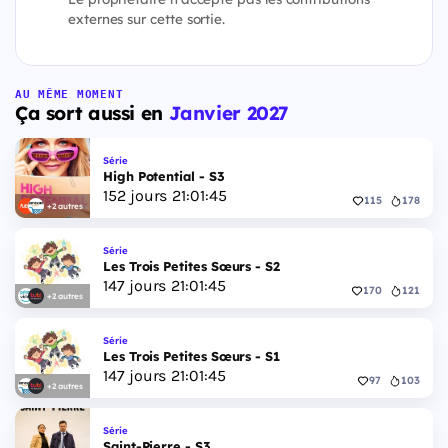
externes sur cette sortie.
AU MÊME MOMENT
Ça sort aussi en
Janvier 2027
Série
High Potential - S3
152
jours
21
:
01
:
44
115
178
+2 autres
Série
Les Trois Petites Sœurs - S2
147
jours
21
:
01
:
44
170
121
+2 autres
Série
Les Trois Petites Sœurs - S1
147
jours
21
:
01
:
44
97
103
+2 autres
Série
Saint-Pierre - S3