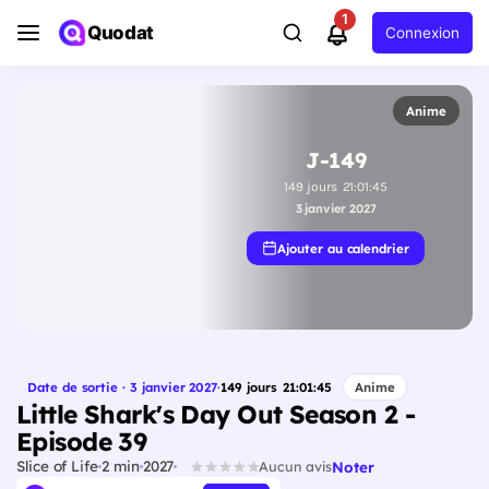
1
Quodat
Connexion
Anime
J-149
149
jours
21
:
01
:
44
3 janvier 2027
Ajouter au calendrier
Date de sortie · 3 janvier 2027
·
149
jours
21
:
01
:
44
Anime
Little Shark's Day Out Season 2 -
Episode 39
Slice of Life
2 min
2027
Noter
Aucun avis