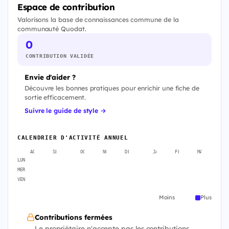
Espace de contribution
Valorisons la base de connaissances commune de la
communauté Quodat.
0
CONTRIBUTION VALIDÉE
Envie d'aider ?
Découvre les bonnes pratiques pour enrichir une fiche de
sortie efficacement.
Suivre le guide de style →
CALENDRIER D'ACTIVITÉ ANNUEL
AOÛT
SEPT.
OCT.
NOV.
DÉC.
JANV.
FÉVR.
MARS
A
LUN
MER
VEN
Moins
Plus
Contributions fermées
Le propriétaire n'accepte pas les contributions