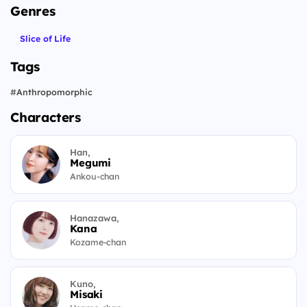
Genres
Slice of Life
Tags
#
Anthropomorphic
Characters
Han,
Megumi
Ankou-chan
Hanazawa,
Kana
Kozame-chan
Kuno,
Misaki