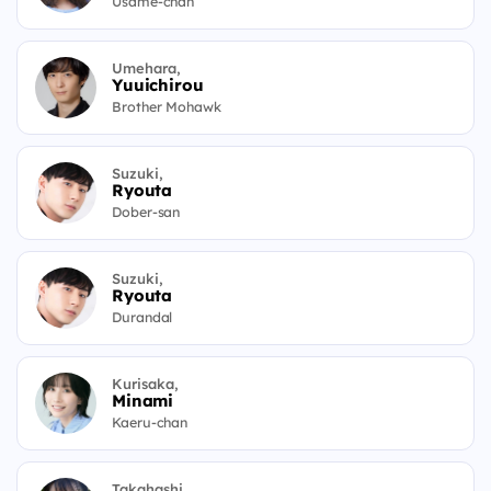
Usame-chan
Umehara,
Yuuichirou
Brother Mohawk
Suzuki,
Ryouta
Dober-san
Suzuki,
Ryouta
Durandal
Kurisaka,
Minami
Kaeru-chan
Takahashi,