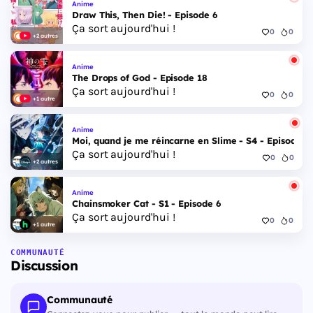
Anime
Draw This, Then Die! - Episode 6
Ça sort aujourd'hui !
0
0
+2 autres
Anime
The Drops of God - Episode 18
Ça sort aujourd'hui !
0
0
+1 autre
Anime
Moi, quand je me réincarne en Slime - S4 - Episode 1
Ça sort aujourd'hui !
0
0
+2 autres
Anime
Chainsmoker Cat - S1 - Episode 6
Ça sort aujourd'hui !
0
0
+1 autre
COMMUNAUTÉ
Discussion
Communauté