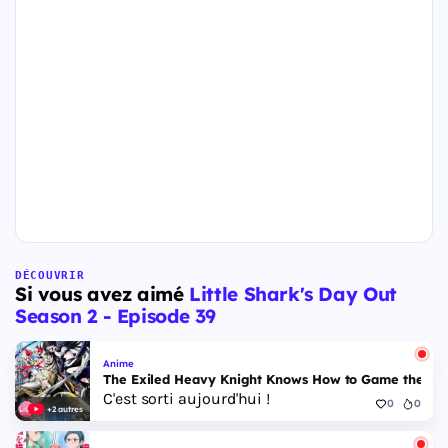
DÉCOUVRIR
Si vous avez aimé
Little Shark's Day Out
Season 2 - Episode 39
Anime
The Exiled Heavy Knight Knows How to Game the Sys
C'est sorti aujourd'hui !
0
0
+2 autres