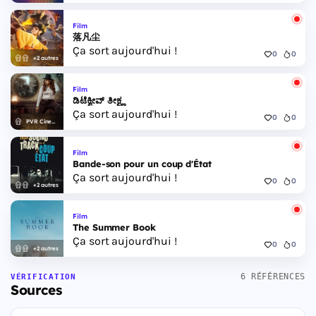
Film
落凡尘
Ça sort aujourd'hui !
0
0
+2 autres
Film
ಡಿಟೆಕ್ವೀವ್ ತೀಕ್ಷ್ಣ
Ça sort aujourd'hui !
0
0
PVR Cinemas
Film
Bande-son pour un coup d'État
Ça sort aujourd'hui !
0
0
+2 autres
Film
The Summer Book
Ça sort aujourd'hui !
0
0
+2 autres
6 RÉFÉRENCES
VÉRIFICATION
Sources