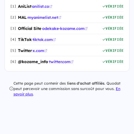
AniList
·
anilist.co
[1]
VÉRIFIÉE
MAL
·
myanimelist.net
[2]
VÉRIFIÉE
Official Site
·
odekake-kozame.com
[3]
VÉRIFIÉE
TikTok
·
tiktok.com
[4]
VÉRIFIÉE
Twitter
·
x.com
[5]
VÉRIFIÉE
@kozame_info
·
twitter.com
[6]
VÉRIFIÉE
Cette page peut contenir des
liens d'achat affiliés
. Quodat
peut percevoir une commission sans surcoût pour vous.
En
savoir plus
.