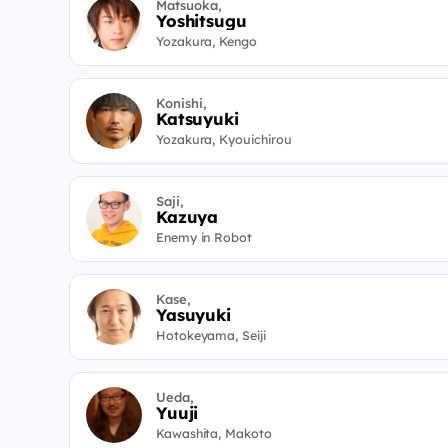
Matsuoka,
Yoshitsugu
Yozakura, Kengo
Konishi,
Katsuyuki
Yozakura, Kyouichirou
Saji,
Kazuya
Enemy in Robot
Kase,
Yasuyuki
Hotokeyama, Seiji
Ueda,
Yuuji
Kawashita, Makoto