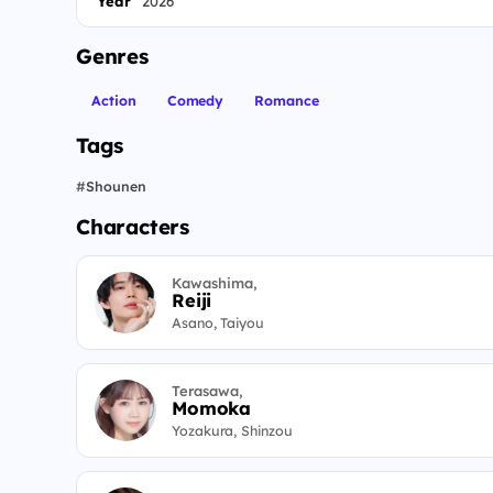
Year
2026
Genres
Action
Comedy
Romance
Tags
#
Shounen
Characters
Kawashima,
Reiji
Asano, Taiyou
Terasawa,
Momoka
Yozakura, Shinzou