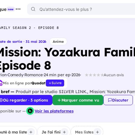
que
new
AMILY SEASON 2 - EPISODE 8
ate de sortie · 31 mai 2026
Anime
Mission: Yozakura Famil
Episode 8
tion
Comedy
Romance
24 min per ep
2026
Aucun avis
Mis en ligne par
Quodat
Suivre
 bref —
Produit par le studio SILVER LINK., Mission: Yozakura Fami
Où regarder · 3 options
Marquer comme vu
Discuter
sponible sur —
Voir les plateformes
outé à ma liste
Je l'ai fini
Mes listes