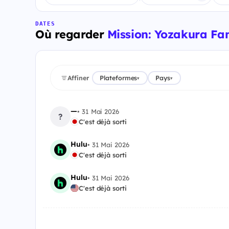
DATES
Où regarder
Mission: Yozakura Fam
Affiner
Plateformes
Pays
▾
▾
—
•
31 Mai 2026
?
C'est déjà sorti
Hulu
•
31 Mai 2026
C'est déjà sorti
Hulu
•
31 Mai 2026
C'est déjà sorti