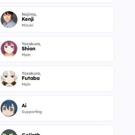
Nojima,
Kenji
Mizuki
Yozakura,
Shion
Main
Yozakura,
Futaba
Main
Ai
Supporting
Goliath