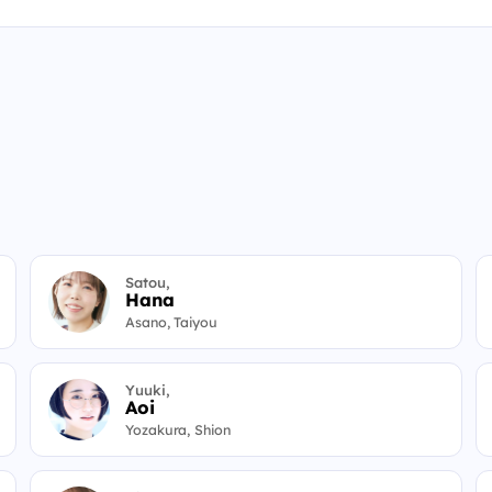
Satou,
Hana
Asano, Taiyou
Yuuki,
Aoi
Yozakura, Shion