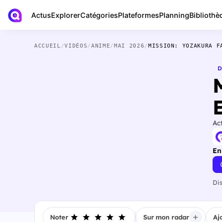
Actus
Bibliothè
Explorer
Catégories
Plateformes
Planning
ACCUEIL
/
VIDÉOS
/
ANIME
/
MAI 2026
/
MISSION: YOZAKURA F
D
Ac
En
Di
Noter
Sur mon radar
Aj