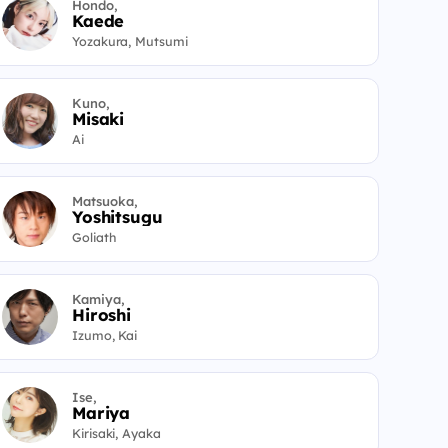
Hondo,
Kaede
Yozakura, Mutsumi
Kuno,
Misaki
Ai
Matsuoka,
Yoshitsugu
Goliath
Kamiya,
Hiroshi
Izumo, Kai
Ise,
Mariya
Kirisaki, Ayaka