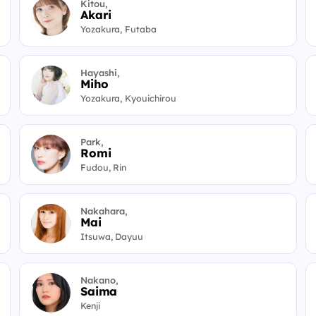
Kitou,
Akari
Yozakura, Futaba
Hayashi,
Miho
Yozakura, Kyouichirou
Park,
Romi
Fudou, Rin
Nakahara,
Mai
Itsuwa, Dayuu
Nakano,
Saima
Kenji