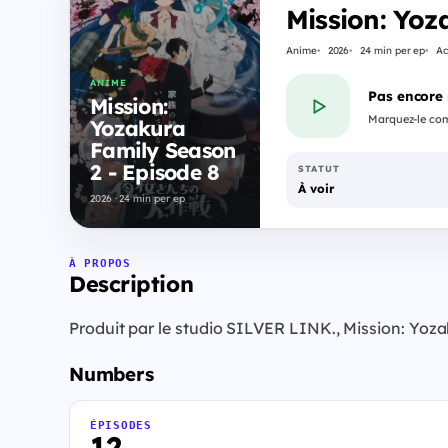
Mission: Yoz
Anime
2026
24 min per ep
Ac
ANIME
Pas encore
Mission:
Marquez-le com
Yozakura
Family Season
2 - Episode 8
STATUT
À voir
2026 · 24 min per ep
À PROPOS
Description
Produit par le studio SILVER LINK., Mission: Yoz
Numbers
ÉPISODES
12