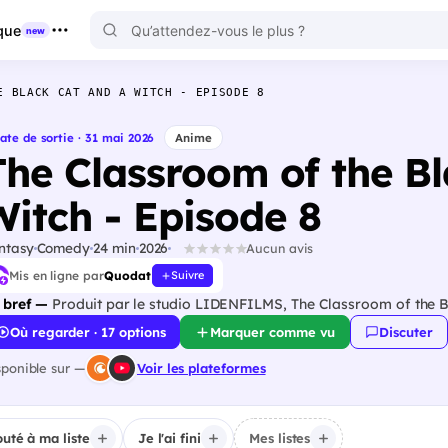
que
new
E BLACK CAT AND A WITCH - EPISODE 8
ate de sortie · 31 mai 2026
Anime
The Classroom of the B
Witch - Episode 8
ntasy
Comedy
24 min
2026
Aucun avis
Mis en ligne par
Quodat
Suivre
 bref —
Produit par le studio LIDENFILMS, The Classroom of the B
Où regarder · 17 options
Marquer comme vu
Discuter
sponible sur —
Voir les plateformes
outé à ma liste
Je l'ai fini
Mes listes