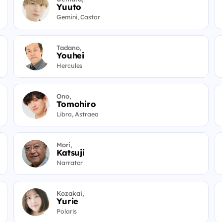
Yuuto
Gemini, Castor
Tadano,
Youhei
Hercules
Ono,
Tomohiro
Libra, Astraea
Mori,
Katsuji
Narrator
Kozakai,
Yurie
Polaris