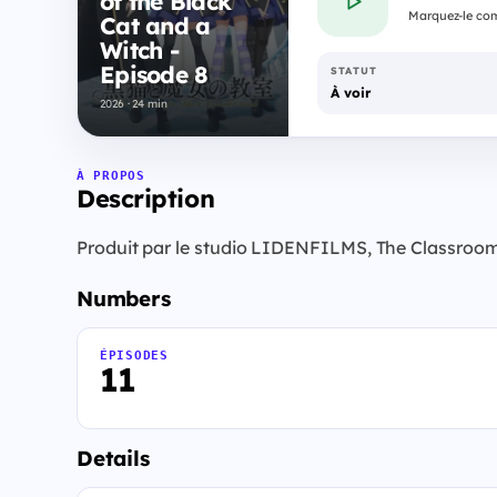
of the Black
Marquez-le com
Cat and a
Witch -
Episode 8
STATUT
À voir
2026 · 24 min
À PROPOS
Description
Produit par le studio LIDENFILMS, The Classroom
Numbers
ÉPISODES
11
Details