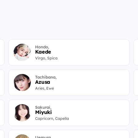
Hondo,
Kaede
Virgo, Spica
Tachibana,
Azusa
Aries, Ewe
Sakurai,
Miyuki
Capricorn, Capella
Uemura,