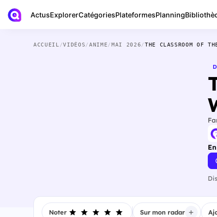
Actus
Bibliothè
Explorer
Catégories
Plateformes
Planning
ACCUEIL
/
VIDÉOS
/
ANIME
/
MAI 2026
/
THE CLASSROOM OF TH
D
Fa
En
Di
Noter
Sur mon radar
Aj