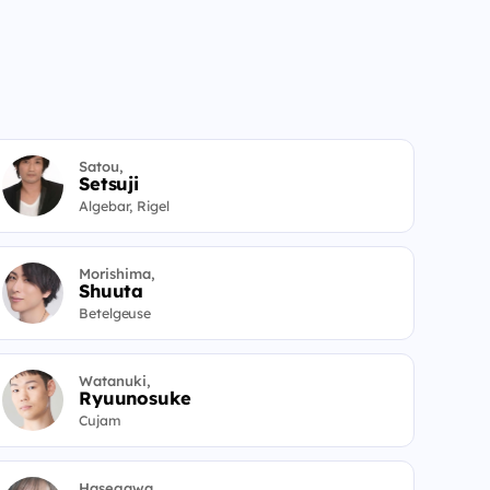
Satou,
Setsuji
Algebar, Rigel
Morishima,
Shuuta
Betelgeuse
Watanuki,
Ryuunosuke
Cujam
Hasegawa,