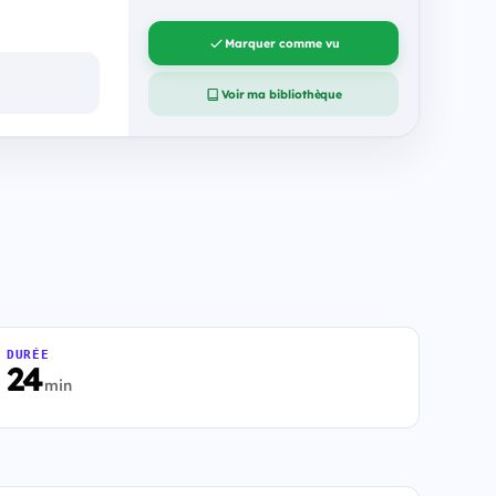
Marquer comme vu
Voir ma bibliothèque
DURÉE
24
min