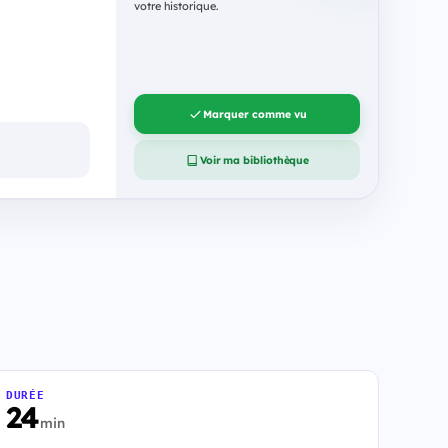
votre historique.
Marquer comme vu
Voir ma bibliothèque
DURÉE
24
min