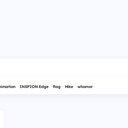
nimation
INSPION Edge
flag
Hike
whomor