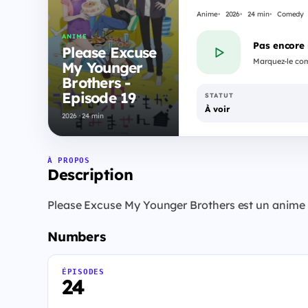
Anime
2026
24 min
Comedy
ANIME
Pas encore
Please Excuse
Marquez-le com
My Younger
Brothers -
Episode 19
STATUT
À voir
2026 · 24 min
À PROPOS
Description
Please Excuse My Younger Brothers est un anime d
Numbers
ÉPISODES
24