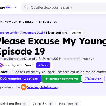
que
new
MY YOUNGER BROTHERS - EPISODE 19
ate de sortie · 7 novembre 2026
·
91
jours
10
:
38
:
38
Anime
Please Excuse My Young
Episode 19
medy
Romance
Slice of Life
24 min
2026
Aucun avis
Mis en ligne par
Quodat
Suivre
 bref —
Please Excuse My Younger Brothers est un anime de comédi
Où regarder · 2 options
Marquer comme vu
Discuter
sponible sur —
Voir les plateformes
outé à ma liste
Je l'ai fini
Mes listes