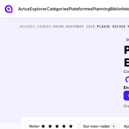
Actus
Bibliothè
Explorer
Catégories
Plateformes
Planning
ACCUEIL
/
VIDÉOS
/
ANIME
/
NOVEMBRE 2026
/
PLEASE EXCUSE 
D
Co
En
Di
Noter
Sur mon radar
Aj