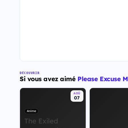
DÉCOUVRIR
Si vous avez aimé
Please Excuse M
AOÛ
07
Anime
The Exiled