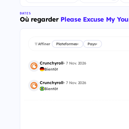
DATES
Où regarder
Please Excuse My You
Affiner
Plateformes
Pays
▾
▾
Crunchyroll
•
7 Nov. 2026
Bientôt
Crunchyroll
•
7 Nov. 2026
Bientôt