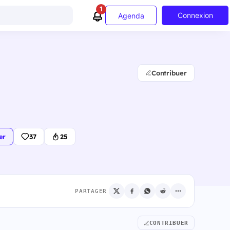
1
Connexion
Agenda
Contribuer
er
37
25
PARTAGER
CONTRIBUER