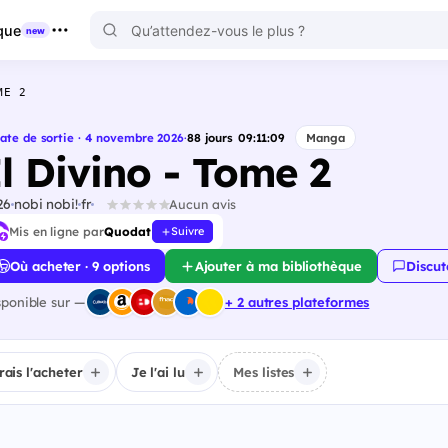
que
new
ME 2
ate de sortie · 4 novembre 2026
·
88
jours
09
:
11
:
08
Manga
Il Divino - Tome 2
26
nobi nobi!
fr
Aucun avis
Mis en ligne par
Quodat
Suivre
Où acheter · 9 options
Ajouter à ma bibliothèque
Discut
sponible sur —
+ 2 autres plateformes
irais l'acheter
Je l'ai lu
Mes listes