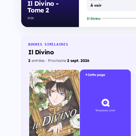
Il Divino -
À voir
Tome 2
2026
Il Divino
ŒUVRES SIMILAIRES
Il Divino
2
entrées · Prochaine
2 sept. 2026
25j
Cette page