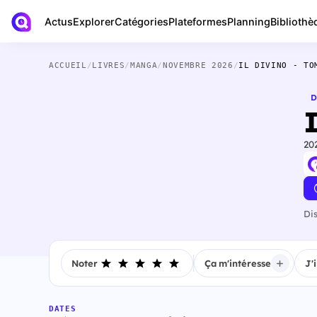
Actus
Bibliothè
Explorer
Catégories
Plateformes
Planning
ACCUEIL
/
LIVRES
/
MANGA
/
NOVEMBRE 2026
/
IL DIVINO - TO
D
20
Di
Noter
Ça m'intéresse
J'
DATES