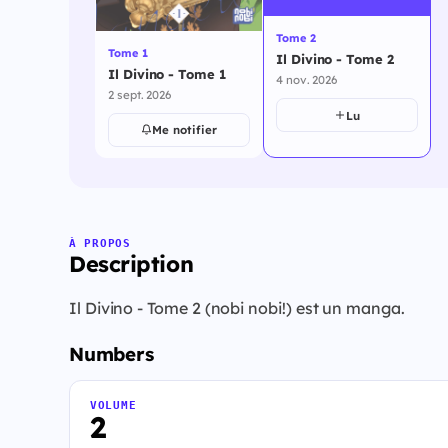
Tome 2
Tome 1
Il Divino - Tome 2
Il Divino - Tome 1
4 nov. 2026
2 sept. 2026
Lu
Me notifier
À PROPOS
Description
Il Divino - Tome 2 (nobi nobi!) est un manga.
Numbers
VOLUME
2