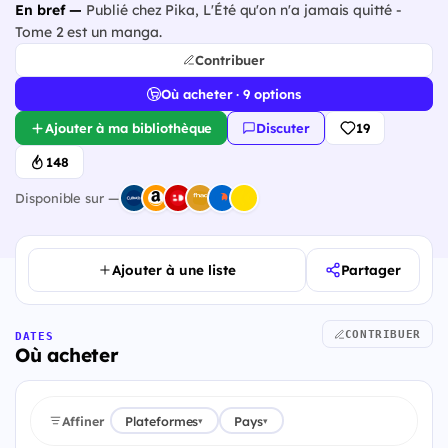
En bref —
Publié chez Pika, L'Été qu'on n'a jamais quitté -
Tome 2 est un manga.
Contribuer
Où acheter · 9 options
Ajouter à ma bibliothèque
Discuter
19
148
Disponible sur —
Ajouter à une liste
Partager
CONTRIBUER
DATES
Où acheter
Affiner
Plateformes
Pays
▾
▾