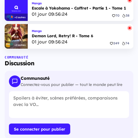
Manga
Escale à Yokohama - Coffret - Partie 1 - Tome 1
01
jour
09
:
56
:
24
70
38
+2 autres
Manga
Demon Lord, Retry! R - Tome 6
01
jour
09
:
56
:
24
249
74
+2 autres
COMMUNAUTÉ
Discussion
Communauté
Connectez-vous pour publier — tout le monde peut lire
Se connecter pour publier