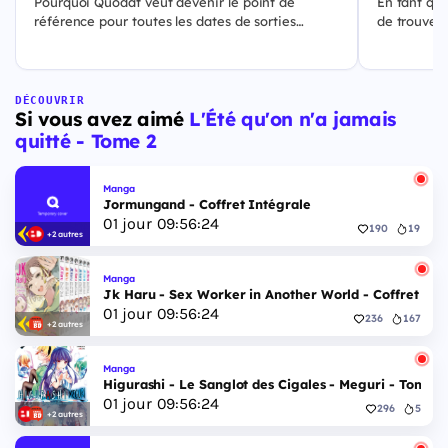
Pourquoi Quodat veut devenir le point de
En tant qu'
référence pour toutes les dates de sorties
de trouver
culturelles.
sorties de 
solution qu
DÉCOUVRIR
Si vous avez aimé
L'Été qu'on n'a jamais
quitté - Tome 2
Manga
Jormungand - Coffret Intégrale
01
jour
09
:
56
:
24
190
19
+2 autres
Manga
Jk Haru - Sex Worker in Another World - Coffret Int
01
jour
09
:
56
:
24
236
167
+2 autres
Manga
Higurashi - Le Sanglot des Cigales - Meguri - Tome 5
01
jour
09
:
56
:
24
296
5
+2 autres