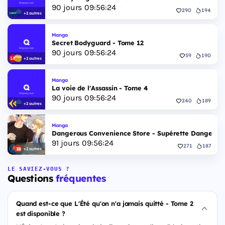
90
jours
09
:
56
:
24
290
194
+2 autres
Manga
Secret Bodyguard - Tome 12
90
jours
09
:
56
:
24
59
190
+2 autres
Manga
La voie de l'Assassin - Tome 4
90
jours
09
:
56
:
24
240
189
+2 autres
Manga
Dangerous Convenience Store - Supérette Dangereus
91
jours
09
:
56
:
24
271
187
+2 autres
LE SAVIEZ-VOUS ?
Questions
fréquentes
Quand est-ce que L'Été qu'on n'a jamais quitté - Tome 2
est disponible ?