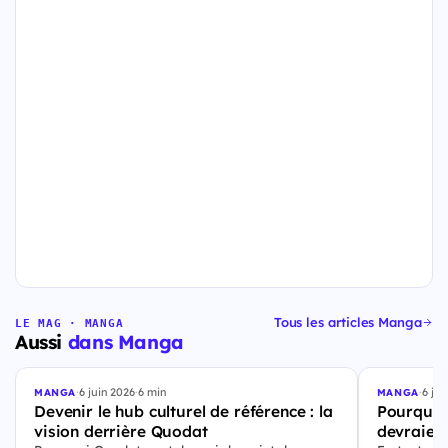
Tous les articles Manga
LE MAG · MANGA
Aussi
dans Manga
·
6 juin 2026
·
6 min
·
6 jui
MANGA
MANGA
Devenir le hub culturel de référence : la
Pourquoi
vision derrière Quodat
devraient