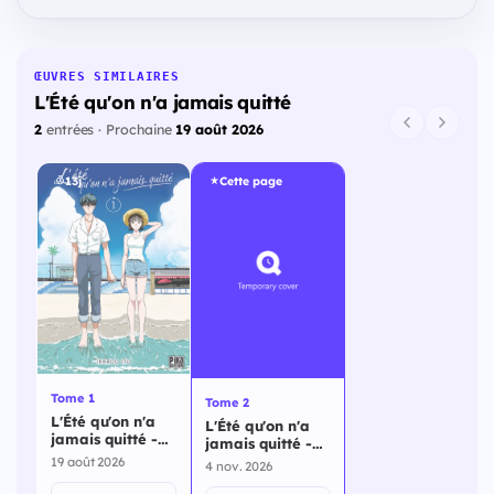
ŒUVRES SIMILAIRES
L'Été qu'on n'a jamais quitté
2
entrées · Prochaine
19 août 2026
13j
Cette page
Tome 1
Tome 2
L'Été qu'on n'a
L'Été qu'on n'a
jamais quitté -
jamais quitté -
Tome 1
Tome 2
19 août 2026
4 nov. 2026