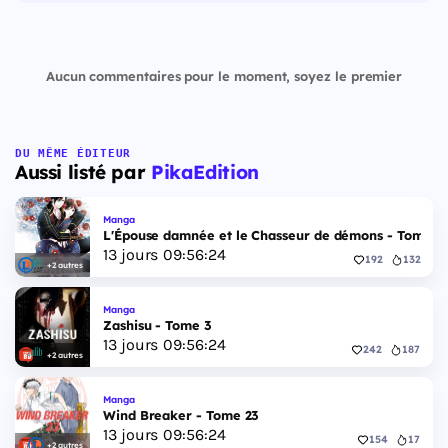
Aucun commentaires pour le moment, soyez le premier
DU MÊME ÉDITEUR
Aussi listé par
PikaEdition
Manga
L'Épouse damnée et le Chasseur de démons - Tome 6
13
jours
09
:
56
:
24
192
132
+2 autres
Manga
Zashisu - Tome 3
13
jours
09
:
56
:
24
242
187
+2 autres
Manga
Wind Breaker - Tome 23
13
jours
09
:
56
:
24
154
17
+2 autres