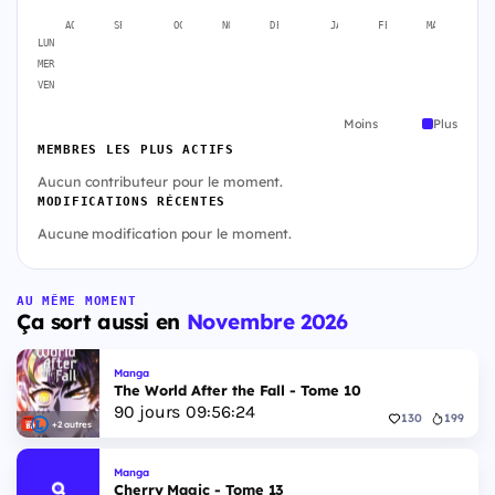
AOÛT
SEPT.
OCT.
NOV.
DÉC.
JANV.
FÉVR.
MARS
A
LUN
MER
VEN
Moins
Plus
MEMBRES LES PLUS ACTIFS
Aucun contributeur pour le moment.
MODIFICATIONS RÉCENTES
Aucune modification pour le moment.
AU MÊME MOMENT
Ça sort aussi en
Novembre 2026
Manga
The World After the Fall - Tome 10
90
jours
09
:
56
:
24
130
199
+2 autres
Manga
Cherry Magic - Tome 13