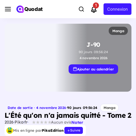
1
Quodat
Connexion
Manga
J-90
90
jours
09
:
56
:
24
4 novembre 2026
Ajouter au calendrier
Date de sortie · 4 novembre 2026
·
90
jours
09
:
56
:
24
Manga
L'Été qu'on n'a jamais quitté - Tome 2
2026
Pika
fr
Noter
Aucun avis
Mis en ligne par
PikaEdition
Suivre