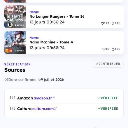
Manga
No Longer Rangers - Tome 16
13
jours
09
:
56
:
24
172
121
+2 autres
Manga
Nano Machine - Tome 4
13
jours
09
:
56
:
24
18
121
+2 autres
CONTRIBUER
VÉRIFICATION
Sources
Date confirmée le
9 juillet 2026
Amazon
·
amazon.fr
[1]
VÉRIFIÉE
Cultura
·
cultura.com
[2]
VÉRIFIÉE