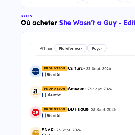
DATES
Où acheter
She Wasn't a Guy - Edi
Affiner
Plateformes
Pays
▾
▾
Cultura
•
23 Sept. 2026
PROMOTION
Bientôt
Amazon
•
23 Sept. 2026
PROMOTION
Bientôt
BD Fugue
•
23 Sept. 2026
PROMOTION
Bientôt
FNAC
•
23 Sept. 2026