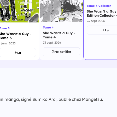
Tome 4 Collector
She Wasn't a Guy
Edition Collector 
Tome 4
23 sept. 2026
Tome 4
Tome 3
Lu
She Wasn't a Guy -
She Wasn't a Guy -
Tome 4
Tome 3
23 sept. 2026
1 janv. 2025
Me notifier
Lu
t un manga, signé Sumiko Arai, publié chez Mangetsu.