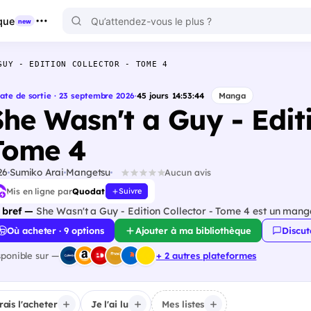
que
new
GUY - EDITION COLLECTOR - TOME 4
ate de sortie · 23 septembre 2026
·
45
jours
14
:
53
:
42
Manga
She Wasn't a Guy - Editi
Tome 4
26
Sumiko Arai
Mangetsu
Aucun avis
Mis en ligne par
Quodat
Suivre
 bref —
She Wasn't a Guy - Edition Collector - Tome 4 est un mang
Où acheter · 9 options
Ajouter à ma bibliothèque
Discut
sponible sur —
+ 2 autres plateformes
irais l'acheter
Je l'ai lu
Mes listes