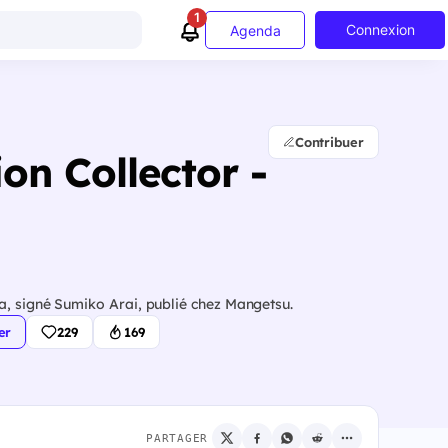
1
Connexion
Agenda
Contribuer
on Collector -
a, signé Sumiko Arai, publié chez Mangetsu.
er
229
169
PARTAGER