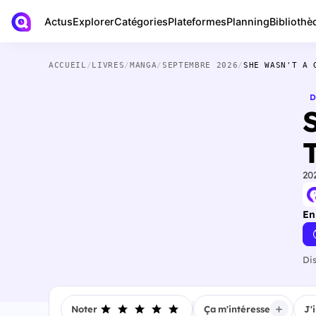
Actus
Bibliothè
Explorer
Catégories
Plateformes
Planning
ACCUEIL
/
LIVRES
/
MANGA
/
SEPTEMBRE 2026
/
SHE WASN'T A 
D
20
En
Di
Noter
Ça m'intéresse
J'