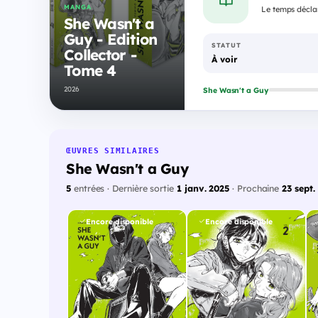
MANGA
Le temps déclar
She Wasn't a
Guy - Edition
STATUT
Collector -
À voir
Tome 4
2026
She Wasn't a Guy
ŒUVRES SIMILAIRES
She Wasn't a Guy
5
entrées · Dernière sortie
1 janv. 2025
· Prochaine
23 sept.
Encore disponible
Encore disponible