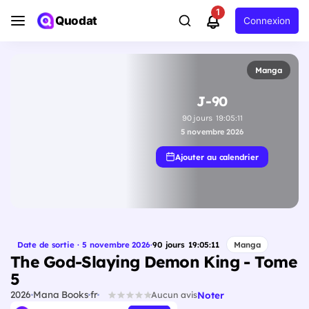
1
Quodat
Connexion
Manga
J-90
90
jours
19
:
05
:
10
5 novembre 2026
Ajouter au calendrier
Date de sortie · 5 novembre 2026
·
90
jours
19
:
05
:
10
Manga
The God-Slaying Demon King - Tome
5
2026
Mana Books
fr
Noter
Aucun avis