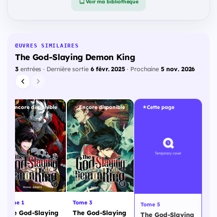
Voir ma bibliothèque
ŒUVRES SIMILAIRES
The God-Slaying Demon King
3
entrées · Dernière sortie
6 févr. 2025
· Prochaine
5 nov. 2026
Encore disponible
Encore disponible
Cette page
Tome 3
Tome 1
Tome 5
The God-Slaying
The God-Slaying
The God-Slaying