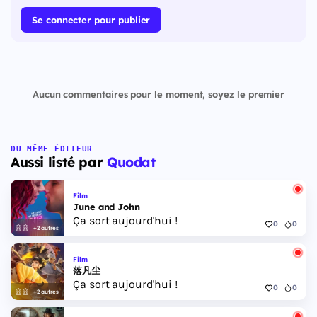
Se connecter pour publier
Aucun commentaires pour le moment, soyez le premier
DU MÊME ÉDITEUR
Aussi listé par
Quodat
Film
June and John
Ça sort aujourd'hui !
0
0
+2 autres
Film
落凡尘
Ça sort aujourd'hui !
0
0
+2 autres