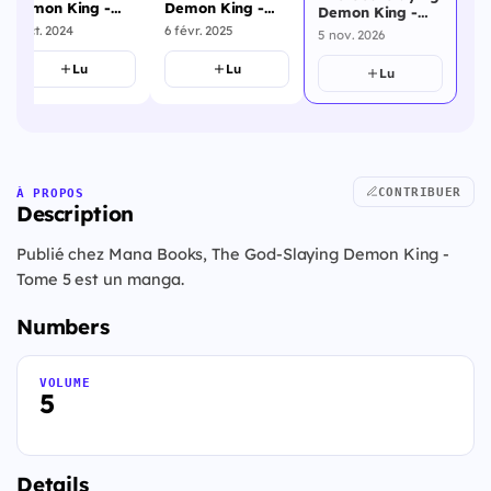
Demon King -
Demon King -
Demon King -
Tome 3
Tome 1
Tome 5
6 févr. 2025
3 oct. 2024
5 nov. 2026
Lu
Lu
Lu
CONTRIBUER
À PROPOS
Description
Publié chez Mana Books, The God-Slaying Demon King -
Tome 5 est un manga.
Numbers
VOLUME
5
Details