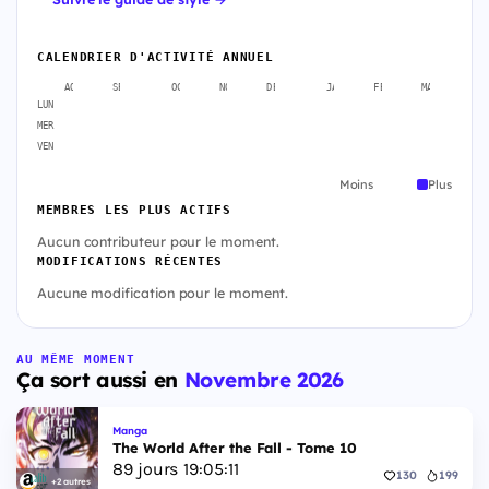
CALENDRIER D'ACTIVITÉ ANNUEL
AOÛT
SEPT.
OCT.
NOV.
DÉC.
JANV.
FÉVR.
MARS
A
LUN
MER
VEN
Moins
Plus
MEMBRES LES PLUS ACTIFS
Aucun contributeur pour le moment.
MODIFICATIONS RÉCENTES
Aucune modification pour le moment.
AU MÊME MOMENT
Ça sort aussi en
Novembre 2026
Manga
The World After the Fall - Tome 10
89
jours
19
:
05
:
10
130
199
+2 autres