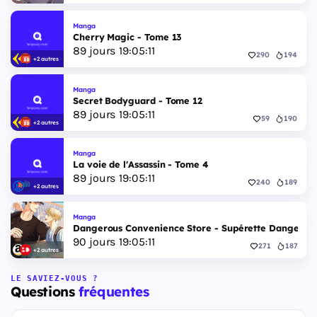
Manga
Cherry Magic - Tome 13
89
jours
19
:
05
:
10
290
194
+2 autres
Manga
Secret Bodyguard - Tome 12
89
jours
19
:
05
:
10
59
190
+2 autres
Manga
La voie de l'Assassin - Tome 4
89
jours
19
:
05
:
10
240
189
+2 autres
Manga
Dangerous Convenience Store - Supérette Dangereus
90
jours
19
:
05
:
10
271
187
+2 autres
LE SAVIEZ-VOUS ?
Questions
fréquentes