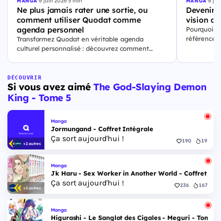
·
6 juin 2026
·
5 min
·
6 jui
MANGA
MANGA
Ne plus jamais rater une sortie, ou
Devenir l
comment utiliser Quodat comme
vision de
agenda personnel
Pourquoi Q
référence p
Transformez Quodat en véritable agenda
culturelles.
culturel personnalisé : découvrez comment
ajouter vos sorties, suivre ce qui vous passionne
et rester à jour en un coup d’œil.
DÉCOUVRIR
Si vous avez aimé
The God-Slaying Demon
King - Tome 5
Manga
Jormungand - Coffret Intégrale
Ça sort aujourd'hui !
190
19
+2 autres
Manga
Jk Haru - Sex Worker in Another World - Coffret Int
Ça sort aujourd'hui !
236
167
+2 autres
Manga
Higurashi - Le Sanglot des Cigales - Meguri - Tome 5