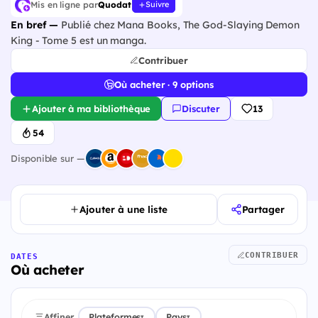
Mis en ligne par
Quodat
Suivre
En bref —
Publié chez Mana Books, The God-Slaying Demon
King - Tome 5 est un manga.
Contribuer
Où acheter · 9 options
Ajouter à ma bibliothèque
Discuter
13
54
Disponible sur —
Ajouter à une liste
Partager
CONTRIBUER
DATES
Où acheter
Affiner
Plateformes
Pays
▾
▾