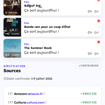
Film
ಡಿಟೆಕ್ವೀವ್ ತೀಕ್ಷ್ಣ
Ça sort aujourd'hui !
0
0
PVR Cinemas
Film
Bande-son pour un coup d'État
Ça sort aujourd'hui !
0
0
+2 autres
Film
The Summer Book
Ça sort aujourd'hui !
0
0
+2 autres
CONTRIBUER
VÉRIFICATION
Sources
Date confirmée le
9 juillet 2026
Amazon
·
amazon.fr
[1]
VÉRIFIÉE
Cultura
·
cultura.com
[2]
VÉRIFIÉE