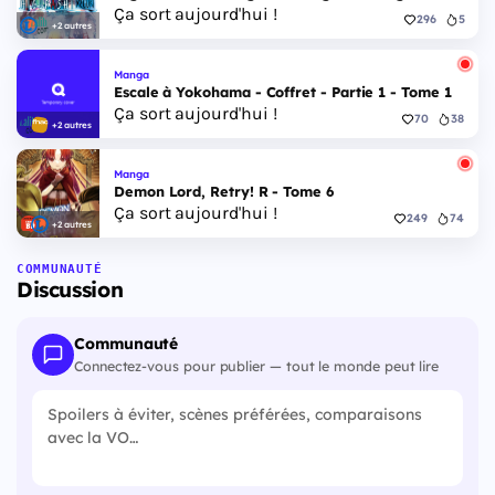
Ça sort aujourd'hui !
296
5
+2 autres
Manga
Escale à Yokohama - Coffret - Partie 1 - Tome 1
Ça sort aujourd'hui !
70
38
+2 autres
Manga
Demon Lord, Retry! R - Tome 6
Ça sort aujourd'hui !
249
74
+2 autres
COMMUNAUTÉ
Discussion
Communauté
Connectez-vous pour publier — tout le monde peut lire