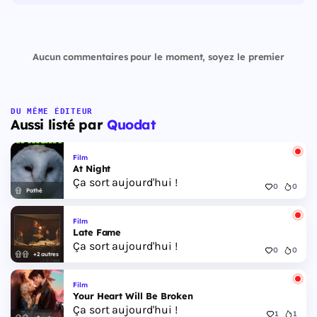
Aucun commentaires pour le moment, soyez le premier
DU MÊME ÉDITEUR
Aussi listé par
Quodat
Film
At Night
Ça sort aujourd'hui !
0
0
Pathé
Film
Late Fame
Ça sort aujourd'hui !
0
0
+2 autres
Film
Your Heart Will Be Broken
Ça sort aujourd'hui !
1
1