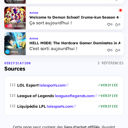
+2 autres
Anime
Welcome to Demon School! Iruma-kun Season 4 - Epi
Ça sort aujourd'hui !
0
0
+2 autres
Anime
HELL MODE: The Hardcore Gamer Dominates in Anothe
C'est sorti aujourd'hui !
0
0
HiDive
3 RÉFÉRENCES
VÉRIFICATION
Sources
LOL Esport
·
lolesports.com
[1]
VÉRIFIÉE
League of Legends
·
leagueoflegends.com
[2]
VÉRIFIÉE
Liquipédia LPL
·
lolesports.com
[3]
VÉRIFIÉE
Cette page peut contenir des
liens d'achat affiliés
. Quodat