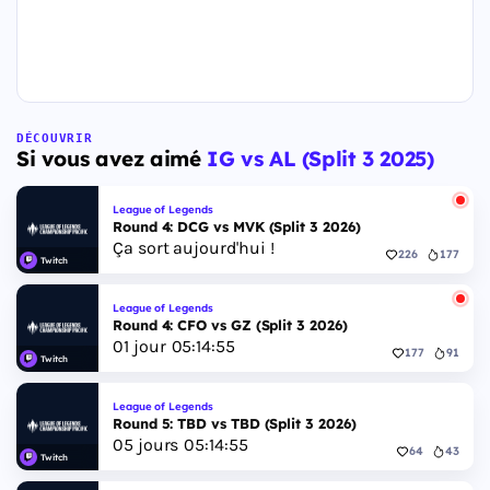
DÉCOUVRIR
Si vous avez aimé
IG vs AL (Split 3 2025)
League of Legends
Round 4: DCG vs MVK (Split 3 2026)
Ça sort aujourd'hui !
226
177
Twitch
League of Legends
Round 4: CFO vs GZ (Split 3 2026)
01
jour
05
:
14
:
55
177
91
Twitch
League of Legends
Round 5: TBD vs TBD (Split 3 2026)
05
jours
05
:
14
:
55
64
43
Twitch