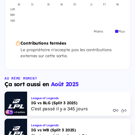
AOÛT
SEPT.
OCT.
NOV.
DÉC.
JANV.
FÉVR.
MARS
A
LUN
MER
VEN
Moins
Plus
Contributions fermées
Le propriétaire n'accepte pas les contributions
externes sur cette sortie.
AU MÊME MOMENT
Ça sort aussi en
Août 2025
League of Legends
IG vs BLG (Split 3 2025)
C'est passé il y a 345 jours
0
0
+2 autres
League of Legends
IG vs WB (Split 3 2025)