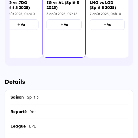
BLG vs JDG
IG vs AL (Split 3
LNG vs LGD
TT
(Split 3 2025)
2025)
(Split 3 2025)
3 
6 août 2025, 04h10
6 août 2025, 07h15
7 août 2025, 04h10
7 a
Vu
Vu
Vu
Details
Saison
Split 3
Reporté
Yes
League
LPL