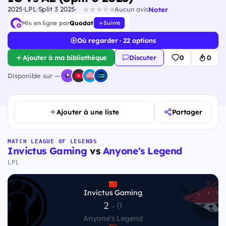
2025
LPL
Split 3 2025
Noter
Aucun avis
Mis en ligne par
Quodat
Suivre
Où regarder · 22 options
Ajouter à ma bibliothèque
Discuter
0
0
Disponible sur —
Ajouter à une liste
Partager
MATCH LEAGUE OF LEGENDS
Invictus Gaming
vs
Anyone's Legend
LPL
Invictus Gaming
2
-
0
Anyone's Legend