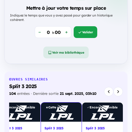
Mettre à jour votre temps sur place
Indiquez le temps que vous y avez passé pour garder un historique
cohérent.
Valider
h
Voir ma bibliothèque
ŒUVRES SIMILAIRES
Split 3 2025
104
entrées · Dernière sortie
21 sept. 2025, 03h10
Encore disponible
Cette page
Encore disponible
Split 3 2025
Split 3 2025
Split 3 2025
Spl