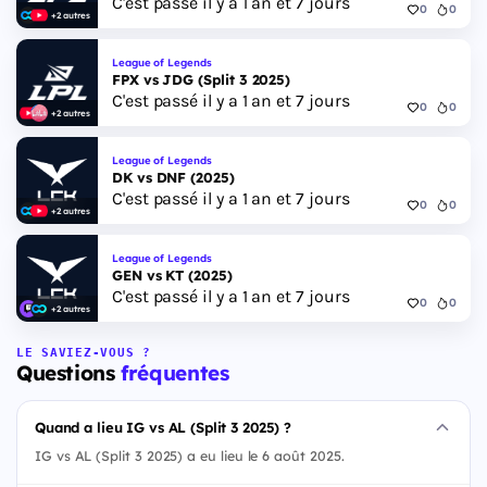
C'est passé il y a 1 an et 7 jours
0
0
+2 autres
League of Legends
FPX vs JDG (Split 3 2025)
C'est passé il y a 1 an et 7 jours
0
0
+2 autres
League of Legends
DK vs DNF (2025)
C'est passé il y a 1 an et 7 jours
0
0
+2 autres
League of Legends
GEN vs KT (2025)
C'est passé il y a 1 an et 7 jours
0
0
+2 autres
LE SAVIEZ-VOUS ?
Questions
fréquentes
Quand a lieu IG vs AL (Split 3 2025) ?
IG vs AL (Split 3 2025) a eu lieu le 6 août 2025.