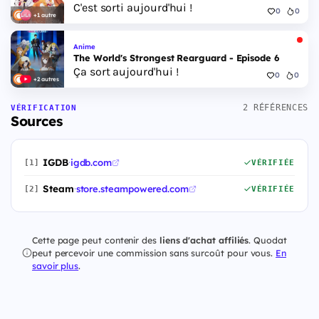
C'est sorti aujourd'hui !
0
0
+1 autre
Anime
The World's Strongest Rearguard - Episode 6
Ça sort aujourd'hui !
0
0
+2 autres
2 RÉFÉRENCES
VÉRIFICATION
Sources
IGDB
·
igdb.com
[1]
VÉRIFIÉE
Steam
·
store.steampowered.com
[2]
VÉRIFIÉE
Cette page peut contenir des
liens d'achat affiliés
. Quodat
peut percevoir une commission sans surcoût pour vous.
En
savoir plus
.