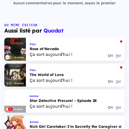
Aucun commentaires pour le moment, soyez le premier
DU MÊME ÉDITEUR
Aussi listé par
Quodat
Film
Rose of Nevada
Ça sort aujourd'hui !
0
0
+2 autres
Film
The World of Love
Ça sort aujourd'hui !
0
0
+2 autres
Anime
Star Detective Precure! - Episode 28
Ça sort aujourd'hui !
0
0
+1 autre
Anime
Rich Girl Caretaker: I'm Secretly the Caregiver of the