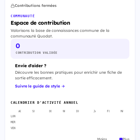
Contributions fermées
COMMUNAUTÉ
Espace de contribution
Valorisons la base de connaissances commune de la
communauté Quodat.
0
CONTRIBUTION VALIDÉE
Envie d'aider ?
Découvre les bonnes pratiques pour enrichir une fiche de
sortie efficacement.
Suivre le guide de style →
CALENDRIER D'ACTIVITÉ ANNUEL
AOÛT
SEPT.
OCT.
NOV.
DÉC.
JANV.
FÉVR.
MARS
A
LUN
MER
VEN
Moins
Plus