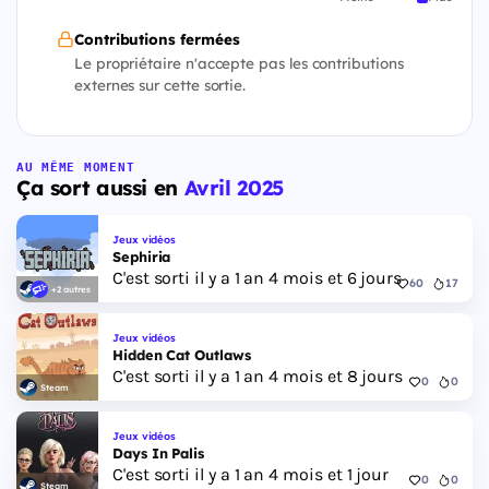
Contributions fermées
Le propriétaire n'accepte pas les contributions
externes sur cette sortie.
AU MÊME MOMENT
Ça sort aussi en
Avril 2025
Jeux vidéos
Sephiria
C'est sorti il y a 1 an 4 mois et 6 jours
60
17
+2 autres
Jeux vidéos
Hidden Cat Outlaws
C'est sorti il y a 1 an 4 mois et 8 jours
0
0
Steam
Jeux vidéos
Days In Palis
C'est sorti il y a 1 an 4 mois et 1 jour
0
0
Steam