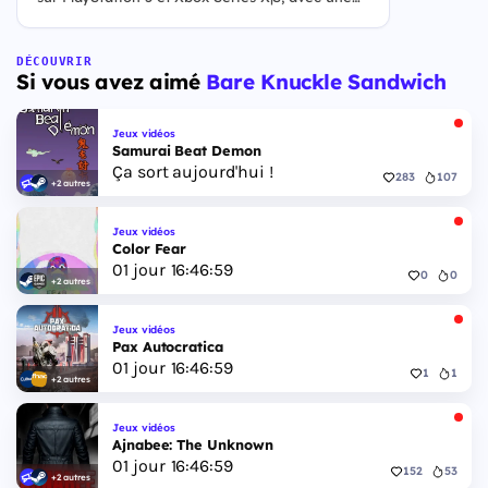
ouverture des précommandes le 25 juin 2026. Le
jeu se déroule à Leonida, État fictif inspiré de la
Floride, et sa ville Vice City. Il met en scène
DÉCOUVRIR
Si vous avez aimé
Bare Knuckle Sandwich
pour la première fois un duo de protagonistes
jouables, Jason et Lucia, cette dernière étant la
première héroïne jouable d'un GTA principal.
Jeux vidéos
Samurai Beat Demon
Ça sort aujourd'hui !
283
107
+2 autres
Jeux vidéos
Color Fear
01
jour
16
:
46
:
58
0
0
+2 autres
Jeux vidéos
Pax Autocratica
01
jour
16
:
46
:
58
1
1
+2 autres
Jeux vidéos
Ajnabee: The Unknown
01
jour
16
:
46
:
58
152
53
+2 autres