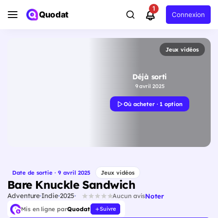
1
Quodat
Connexion
Jeux vidéos
Déjà sorti
9 avril 2025
Où acheter · 1 option
Date de sortie · 9 avril 2025
Jeux vidéos
Bare Knuckle Sandwich
Adventure
Indie
2025
Noter
Aucun avis
Mis en ligne par
Quodat
Suivre