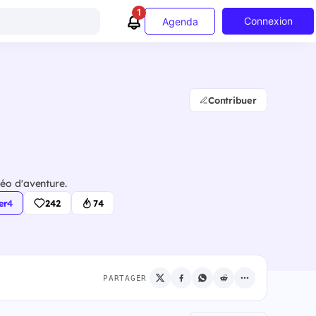
1
Connexion
Agenda
Contribuer
éo d'aventure.
er
·
4
242
74
PARTAGER