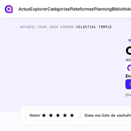
Actus
Bibliothè
Explorer
Catégories
Plateformes
Planning
ACCUEIL
/
JEUX
/
JEUX VIDÉOS
/
CELESTIAL TEMPLE
D
Ad
En
Di
Noter
Dans ma liste de souhait