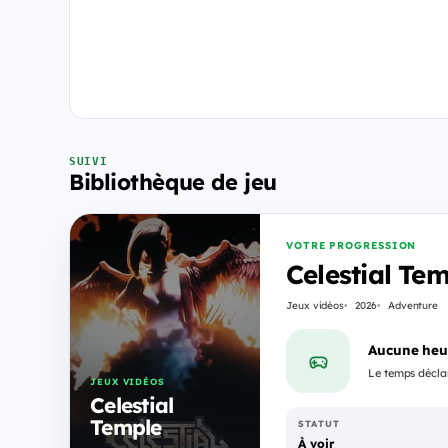
SUIVI
Bibliothèque de jeu
VOTRE PROGRESSION
Celestial Te
Jeux vidéos
2026
Adventure
Aucune heu
Le temps déclar
JEUX VIDÉOS
Celestial
Temple
STATUT
À voir