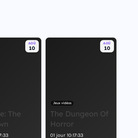
AOÛ
AOÛ
10
10
Jeux vidéos
e: The
The Dungeon Of
wn
Horror
7
:
32
01
jour
10
:
17
:
32