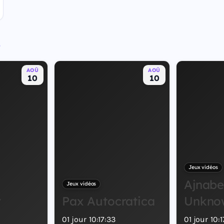
e
AOÛ
AOÛ
10
10
Jeux vidéos
Ajnabe
Jeux vidéos
r
Pax Autocratica
Unkno
01
jour
10
:
17
:
32
01
jour
10
:
1