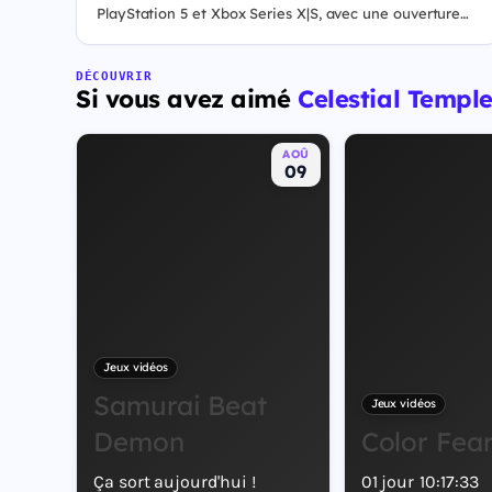
PlayStation 5 et Xbox Series X|S, avec une ouverture
des précommandes le 25 juin 2026. Le jeu se déroule à
Leonida, État fictif inspiré de la Floride, et sa ville Vice
City. Il met en scène pour la première fois un duo de
DÉCOUVRIR
Si vous avez aimé
Celestial Templ
protagonistes jouables, Jason et Lucia, cette dernière
étant la première héroïne jouable d'un GTA principal.
AOÛ
09
Jeux vidéos
Samurai Beat
Jeux vidéos
Demon
Color Fea
Ça sort aujourd'hui !
01
jour
10
:
17
:
32