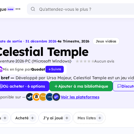
que
new
ate de sortie · 31 décembre 2026
·
4e Trimestre, 2026
Jeux vidéos
Celestial Temple
venture
2026
PC (Microsoft Windows)
Aucun avis
Mis en ligne par
Quodat
Suivre
 bref —
Développé par Ursa Majeur, Celestial Temple est un jeu vid
Où acheter · 6 options
Ajouter à ma bibliothèque
Discut
sponible sur —
Voir les plateformes
s
Acheté
J'y ai joué
Mes listes