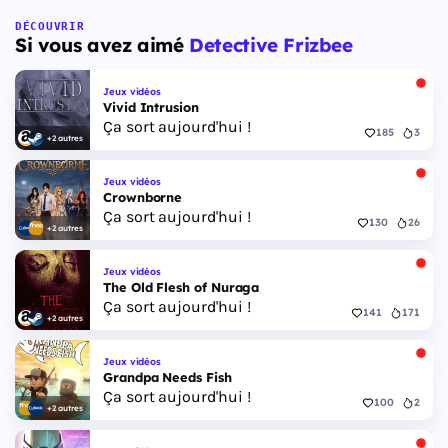
jeu se déroule à Leonida, État fictif inspiré de la
Floride, et sa ville Vice City. Il met en scène
DÉCOUVRIR
Si vous avez aimé
Detective Frizbee
pour la première fois un duo de protagonistes
jouables, Jason et Lucia, cette dernière étant la
première héroïne jouable d'un GTA principal.
Jeux vidéos
Vivid Intrusion
Ça sort aujourd'hui !
185
3
+2 autres
Jeux vidéos
Crownborne
Ça sort aujourd'hui !
130
26
+2 autres
Jeux vidéos
The Old Flesh of Nuraga
Ça sort aujourd'hui !
141
171
+2 autres
Jeux vidéos
Grandpa Needs Fish
Ça sort aujourd'hui !
100
2
+2 autres