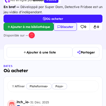
Mis en ligne par
Quodat
Suivre
En bref —
Développé par Super Dam, Detective Frizbee est un
jeu vidéo d'indépendant.
Où acheter
Ajouter à ma bibliothèque
Discuter
0
0
Disponible sur —
Ajouter à une liste
Partager
DATES
Où acheter
Affiner
Plateformes
Pays
▾
▾
itch_io
•
31 Déc. 2025