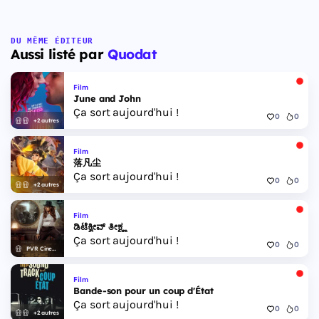
DU MÊME ÉDITEUR
Aussi listé par
Quodat
Film
June and John
Ça sort aujourd'hui !
0
0
+2 autres
Film
落凡尘
Ça sort aujourd'hui !
0
0
+2 autres
Film
ಡಿಟೆಕ್ವೀವ್ ತೀಕ್ಷ್ಣ
Ça sort aujourd'hui !
0
0
PVR Cinemas
Film
Bande-son pour un coup d'État
Ça sort aujourd'hui !
0
0
+2 autres