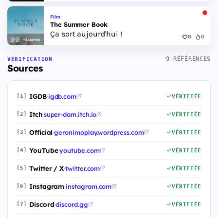
Film
The Summer Book
Ça sort aujourd'hui !
0
0
+2 autres
9 RÉFÉRENCES
VÉRIFICATION
Sources
IGDB
·
igdb.com
[1]
VÉRIFIÉE
Itch
·
super-dam.itch.io
[2]
VÉRIFIÉE
Official
·
geronimoplay.wordpress.com
[3]
VÉRIFIÉE
YouTube
·
youtube.com
[4]
VÉRIFIÉE
Twitter / X
·
twitter.com
[5]
VÉRIFIÉE
Instagram
·
instagram.com
[6]
VÉRIFIÉE
Discord
·
discord.gg
[7]
VÉRIFIÉE