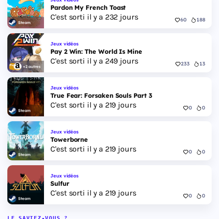
Pardon My French Toast
C'est sorti il y a 232 jours
60
188
Steam
Jeux vidéos
Pay 2 Win: The World Is Mine
C'est sorti il y a 249 jours
233
13
+2 autres
Jeux vidéos
True Fear: Forsaken Souls Part 3
C'est sorti il y a 219 jours
0
0
Steam
Jeux vidéos
Towerborne
C'est sorti il y a 219 jours
0
0
Steam
Jeux vidéos
Sulfur
C'est sorti il y a 219 jours
0
0
Steam
LE SAVIEZ-VOUS ?