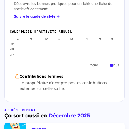
Découvre les bonnes pratiques pour enrichir une fiche de
sortie efficacement.
Suivre le guide de style →
CALENDRIER D'ACTIVITÉ ANNUEL
AOÛT
SEPT.
OCT.
NOV.
DÉC.
JANV.
FÉVR.
MARS
A
LUN
MER
VEN
Moins
Plus
Contributions fermées
Le propriétaire n'accepte pas les contributions
externes sur cette sortie.
AU MÊME MOMENT
Ça sort aussi en
Décembre 2025
Jeux vidéos