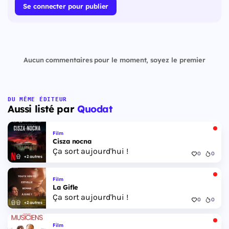
Se connecter pour publier
Aucun commentaires pour le moment, soyez le premier
DU MÊME ÉDITEUR
Aussi listé par
Quodat
Film
Cisza nocna
Ça sort aujourd'hui !
0
0
+2 autres
Film
La Gifle
Ça sort aujourd'hui !
0
0
+2 autres
Film