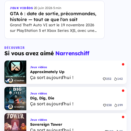
·
20 juin 2026
·
5 min
JEUX VIDÉOS
GTA 6 : date de sortie, précommandes,
histoire — tout ce que l'on sait
Grand Theft Auto VI sort le 19 novembre 2026
sur PlayStation 5 et Xbox Series X|S, avec une
ouverture des précommandes le 25 juin 2026. Le
jeu se déroule à Leonida, État fictif inspiré de la
Floride, et sa ville Vice City. Il met en scène
DÉCOUVRIR
Si vous avez aimé
Narrenschiff
pour la première fois un duo de protagonistes
jouables, Jason et Lucia, cette dernière étant la
première héroïne jouable d'un GTA principal.
Jeux vidéos
Approximately Up
Ça sort aujourd'hui !
252
142
+2 autres
Jeux vidéos
Dig, Dig, Die
Ça sort aujourd'hui !
238
199
+2 autres
Jeux vidéos
Sovereign Tower
Ça sort aujourd'hui !