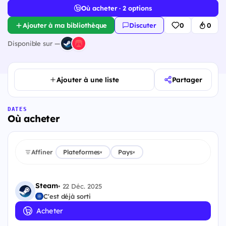
Où acheter · 2 options
Ajouter à ma bibliothèque
Discuter
0
0
Disponible sur —
Ajouter à une liste
Partager
DATES
Où acheter
Affiner
Plateformes
Pays
▾
▾
Steam
•
22 Déc. 2025
C'est déjà sorti
Acheter