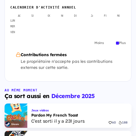
CALENDRIER D'ACTIVITÉ ANNUEL
AOÛT
SEPT.
OCT.
NOV.
DÉC.
JANV.
FÉVR.
MARS
A
LUN
MER
VEN
Moins
Plus
Contributions fermées
Le propriétaire n'accepte pas les contributions
externes sur cette sortie.
AU MÊME MOMENT
Ça sort aussi en
Décembre 2025
Jeux vidéos
Pardon My French Toast
C'est sorti il y a 231 jours
60
188
Steam