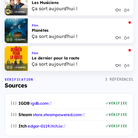
Les Musiciens
Ça sort aujourd'hui !
0
0
+2 autres
Film
Planètes
Ça sort aujourd'hui !
0
0
+2 autres
Film
Le dernier pour la route
Ça sort aujourd'hui !
0
0
+2 autres
3 RÉFÉRENCES
VÉRIFICATION
Sources
IGDB
·
igdb.com
[1]
VÉRIFIÉE
Steam
·
store.steampowered.com
[2]
VÉRIFIÉE
Itch
·
edgar-0119.itch.io
[3]
VÉRIFIÉE