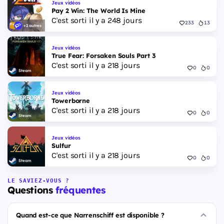
Jeux vidéos
Pay 2 Win: The World Is Mine
C'est sorti il y a 248 jours
233
13
+2 autres
Jeux vidéos
True Fear: Forsaken Souls Part 3
C'est sorti il y a 218 jours
0
0
Steam
Jeux vidéos
Towerborne
C'est sorti il y a 218 jours
0
0
Steam
Jeux vidéos
Sulfur
C'est sorti il y a 218 jours
0
0
Steam
LE SAVIEZ-VOUS ?
Questions
fréquentes
Quand est-ce que Narrenschiff est disponible ?