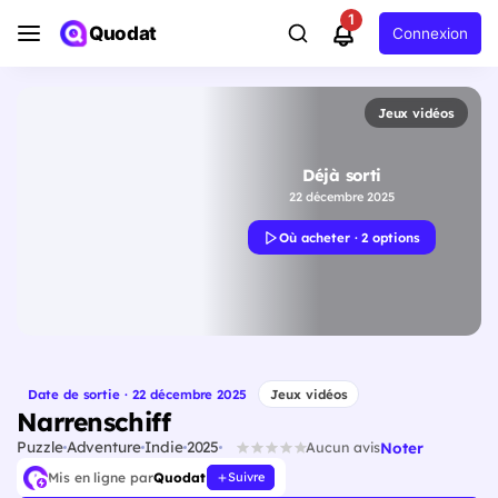
1
Quodat
Connexion
Jeux vidéos
Déjà sorti
22 décembre 2025
Où acheter · 2 options
Date de sortie · 22 décembre 2025
Jeux vidéos
Narrenschiff
Puzzle
Adventure
Indie
2025
Noter
Aucun avis
Mis en ligne par
Quodat
Suivre