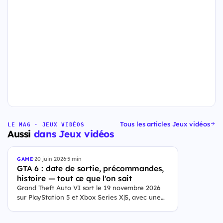
Tous les articles Jeux vidéos
LE MAG · JEUX VIDÉOS
Aussi
dans Jeux vidéos
·
20 juin 2026
·
5 min
GAME
GTA 6 : date de sortie, précommandes,
histoire — tout ce que l'on sait
Grand Theft Auto VI sort le 19 novembre 2026
sur PlayStation 5 et Xbox Series X|S, avec une
ouverture des précommandes le 25 juin 2026. Le
jeu se déroule à Leonida, État fictif inspiré de la