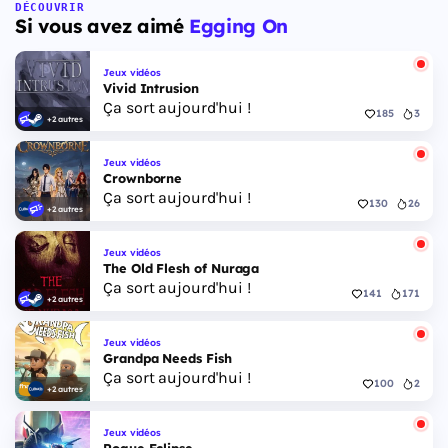
Floride, et sa ville Vice City. Il met en scène
DÉCOUVRIR
Si vous avez aimé
Egging On
pour la première fois un duo de protagonistes
jouables, Jason et Lucia, cette dernière étant la
première héroïne jouable d'un GTA principal.
Jeux vidéos
Vivid Intrusion
Ça sort aujourd'hui !
185
3
+2 autres
Jeux vidéos
Crownborne
Ça sort aujourd'hui !
130
26
+2 autres
Jeux vidéos
The Old Flesh of Nuraga
Ça sort aujourd'hui !
141
171
+2 autres
Jeux vidéos
Grandpa Needs Fish
Ça sort aujourd'hui !
100
2
+2 autres
Jeux vidéos