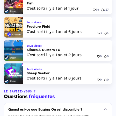
Fish
C'est sorti il y a 1 an et 1 jour
76
127
Steam
Jeux vidéos
Fracture Field
C'est sorti il y a 1 an et 6 jours
1
1
+2 autres
Jeux vidéos
Slimes & Dusters TO
C'est sorti il y a 1 an et 2 jours
0
0
Steam
Jeux vidéos
Sheep Seeker
C'est sorti il y a 1 an et 6 jours
0
0
Steam
LE SAVIEZ-VOUS ?
Questions
fréquentes
Quand est-ce que Egging On est disponible ?
Egging On est déjà disponible depuis le 7 août 2025.