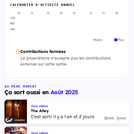
CALENDRIER D'ACTIVITÉ ANNUEL
AOÛT
SEPT.
OCT.
NOV.
DÉC.
JANV.
FÉVR.
MARS
A
LUN
MER
VEN
Moins
Plus
Contributions fermées
Le propriétaire n'accepte pas les contributions
externes sur cette sortie.
AU MÊME MOMENT
Ça sort aussi en
Août 2025
Jeux vidéos
The Alley
C'est sorti il y a 1 an et 2 jours
100
142
+2 autres
Jeux vidéos