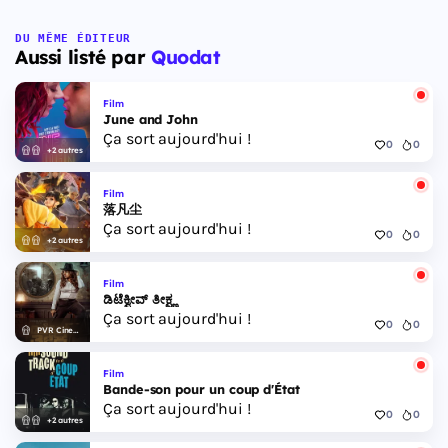
DU MÊME ÉDITEUR
Aussi listé par
Quodat
Film
June and John
Ça sort aujourd'hui !
0
0
+2 autres
Film
落凡尘
Ça sort aujourd'hui !
0
0
+2 autres
Film
ಡಿಟೆಕ್ವೀವ್ ತೀಕ್ಷ್ಣ
Ça sort aujourd'hui !
0
0
PVR Cinemas
Film
Bande-son pour un coup d'État
Ça sort aujourd'hui !
0
0
+2 autres