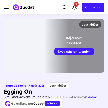
1
Quodat
Connexion
Jeux vidéos
Déjà sorti
7 août 2025
Où acheter · 1 option
Date de sortie · 7 août 2025
Jeux vidéos
Egging On
Simulator
Adventure
Indie
2025
Noter
Aucun avis
Mis en ligne par
Quodat
Suivre