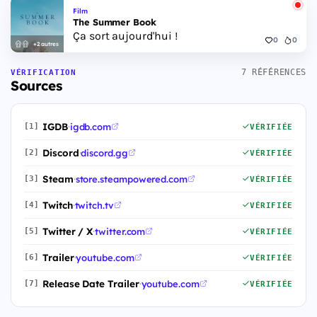
Film
The Summer Book
Ça sort aujourd'hui !
0
0
+2 autres
7 RÉFÉRENCES
VÉRIFICATION
Sources
IGDB
·
igdb.com
[1]
VÉRIFIÉE
Discord
·
discord.gg
[2]
VÉRIFIÉE
Steam
·
store.steampowered.com
[3]
VÉRIFIÉE
Twitch
·
twitch.tv
[4]
VÉRIFIÉE
Twitter / X
·
twitter.com
[5]
VÉRIFIÉE
Trailer
·
youtube.com
[6]
VÉRIFIÉE
Release Date Trailer
·
youtube.com
[7]
VÉRIFIÉE