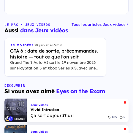
Tous les articles Jeux vidéos
LE MAG · JEUX VIDÉOS
Aussi
dans Jeux vidéos
·
20 juin 2026
·
5 min
JEUX VIDÉOS
GTA 6 : date de sortie, précommandes,
histoire — tout ce que l'on sait
Grand Theft Auto VI sort le 19 novembre 2026
sur PlayStation 5 et Xbox Series X|S, avec une
ouverture des précommandes le 25 juin 2026. Le
jeu se déroule à Leonida, État fictif inspiré de la
Floride, et sa ville Vice City. Il met en scène
DÉCOUVRIR
Si vous avez aimé
Eyes on the Exam
pour la première fois un duo de protagonistes
jouables, Jason et Lucia, cette dernière étant la
première héroïne jouable d'un GTA principal.
Jeux vidéos
Vivid Intrusion
Ça sort aujourd'hui !
185
3
+2 autres
Jeux vidéos