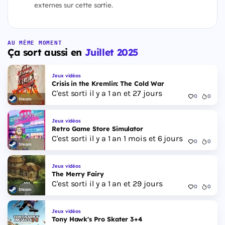
externes sur cette sortie.
AU MÊME MOMENT
Ça sort aussi en
Juillet 2025
Jeux vidéos
Crisis in the Kremlin: The Cold War
C'est sorti il y a 1 an et 27 jours
0
0
Steam
Jeux vidéos
Retro Game Store Simulator
C'est sorti il y a 1 an 1 mois et 6 jours
0
0
Steam
Jeux vidéos
The Merry Fairy
C'est sorti il y a 1 an et 29 jours
0
0
Steam
Jeux vidéos
Tony Hawk's Pro Skater 3+4