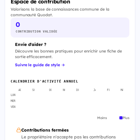
Espace de contribution
Valorisons la base de connaissances commune de la
communauté Quodat.
0
CONTRIBUTION VALIDÉE
Envie d'aider ?
Découvre les bonnes pratiques pour enrichir une fiche de
sortie efficacement.
Suivre le guide de style →
CALENDRIER D'ACTIVITÉ ANNUEL
AOÛT
SEPT.
OCT.
NOV.
DÉC.
JANV.
FÉVR.
MARS
A
LUN
MER
VEN
Moins
Plus
Contributions fermées
Le propriétaire n'accepte pas les contributions