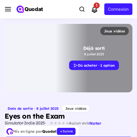
1
Quodat
Connexion
Jeux vidéos
Déjà sorti
8 juillet 2025
Où acheter · 1 option
Date de sortie · 8 juillet 2025
Jeux vidéos
Eyes on the Exam
Simulator
Indie
2025
Noter
Aucun avis
Mis en ligne par
Quodat
Suivre