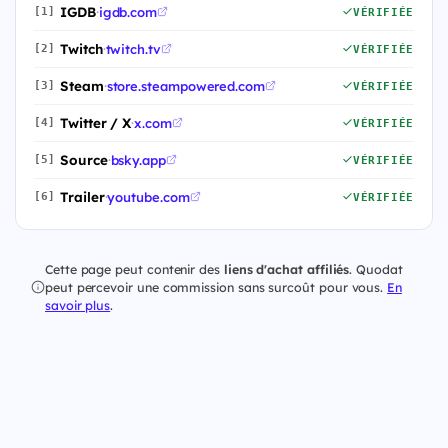
IGDB
·
igdb.com
[1]
VÉRIFIÉE
Twitch
·
twitch.tv
[2]
VÉRIFIÉE
Steam
·
store.steampowered.com
[3]
VÉRIFIÉE
Twitter / X
·
x.com
[4]
VÉRIFIÉE
Source
·
bsky.app
[5]
VÉRIFIÉE
Trailer
·
youtube.com
[6]
VÉRIFIÉE
Cette page peut contenir des
liens d'achat affiliés
. Quodat
peut percevoir une commission sans surcoût pour vous.
En
savoir plus
.