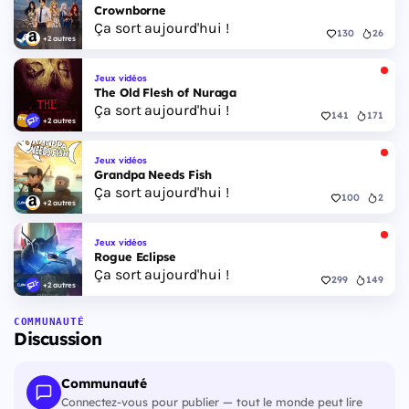
Crownborne
Ça sort aujourd'hui !
130
26
+2 autres
Jeux vidéos
The Old Flesh of Nuraga
Ça sort aujourd'hui !
141
171
+2 autres
Jeux vidéos
Grandpa Needs Fish
Ça sort aujourd'hui !
100
2
+2 autres
Jeux vidéos
Rogue Eclipse
Ça sort aujourd'hui !
299
149
+2 autres
COMMUNAUTÉ
Discussion
Communauté
Connectez-vous pour publier — tout le monde peut lire