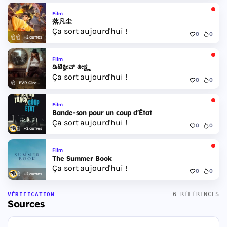
Film
落凡尘
Ça sort aujourd'hui !
0
0
+2 autres
Film
ಡಿಟೆಕ್ವೀವ್ ತೀಕ್ಷ್ಣ
Ça sort aujourd'hui !
0
0
PVR Cinemas
Film
Bande-son pour un coup d'État
Ça sort aujourd'hui !
0
0
+2 autres
Film
The Summer Book
Ça sort aujourd'hui !
0
0
+2 autres
6 RÉFÉRENCES
VÉRIFICATION
Sources