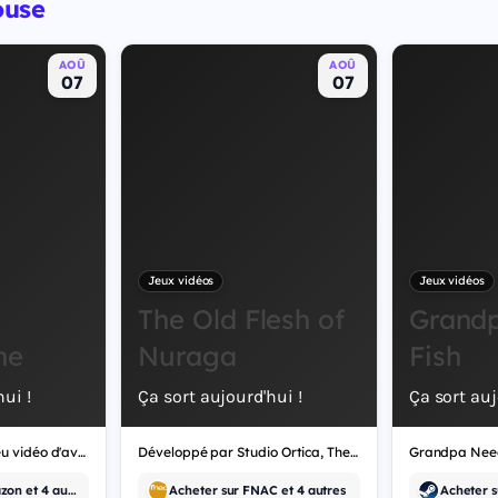
ouse
AOÛ
AOÛ
07
07
Jeux vidéos
Jeux vidéos
The Old Flesh of
Grand
ne
Nuraga
Fish
ui !
Ça sort aujourd'hui !
Ça sort auj
Crownborne est un jeu vidéo d'aventure.
Développé par Studio Ortica, The Old Flesh of Nuraga est un jeu vidéo d'aventure.
Acheter sur Amazon et 4 autres
Acheter sur FNAC et 4 autres
Acheter s