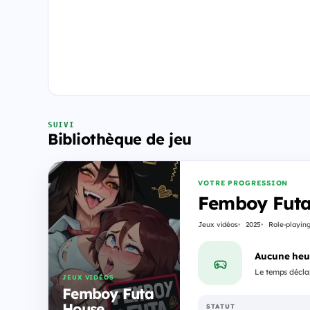
SUIVI
Bibliothèque de jeu
VOTRE PROGRESSION
Femboy Futa
Jeux vidéos
2025
Role-playin
Aucune heu
Le temps déclar
JEUX VIDÉOS
Femboy Futa
House
STATUT