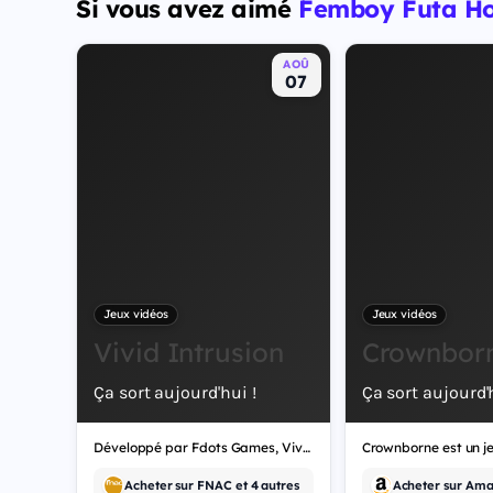
Si vous avez aimé
Femboy Futa H
protagonistes jouables, Jason et Lucia, cette dernière
étant la première héroïne jouable d'un GTA principal.
AOÛ
07
Jeux vidéos
Jeux vidéos
Vivid Intrusion
Crownbor
Ça sort aujourd'hui !
Ça sort aujourd'h
Développé par Fdots Games, Vivid Intrusion est un jeu vidéo de tir.
Acheter sur FNAC et 4 autres