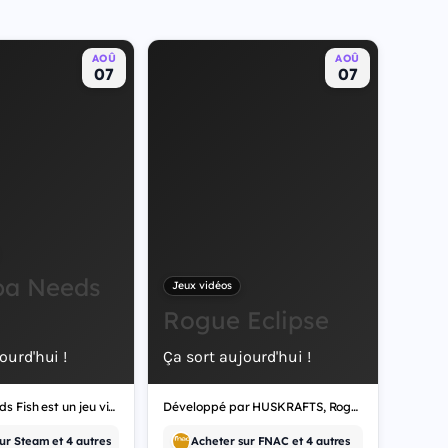
AOÛ
AOÛ
07
07
pa Needs
Jeux vidéos
Rogue Eclipse
ourd'hui !
Ça sort aujourd'hui !
Grandpa Needs Fish est un jeu vidéo de simulation.
Développé par HUSKRAFTS, Rogue Eclipse est un jeu vidéo d'indépendant.
ur Steam et 4 autres
Acheter sur FNAC et 4 autres