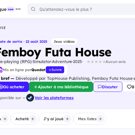
que
new
USE
ate de sortie · 22 août 2025
Jeux vidéos
Femboy Futa House
le-playing (RPG)
Simulator
Adventure
2025
Aucun avis
Mis en ligne par
Quodat
Suivre
 bref —
Développé par TopHouse Publishing, Femboy Futa House es
Où acheter
Ajouter à ma bibliothèque
Discuter
0
sponible sur —
Voir les plateformes
s
Acheté
J'y ai joué
Mes listes