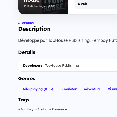
À voir
2025 · Role-playing (RPG)
À PROPOS
Description
Développé par TopHouse Publishing, Femboy Futa 
Details
Developers
TopHouse Publishing
Genres
Role-playing (RPG)
Simulator
Adventure
Visua
Tags
#
Fantasy
,
#
Erotic
,
#
Romance