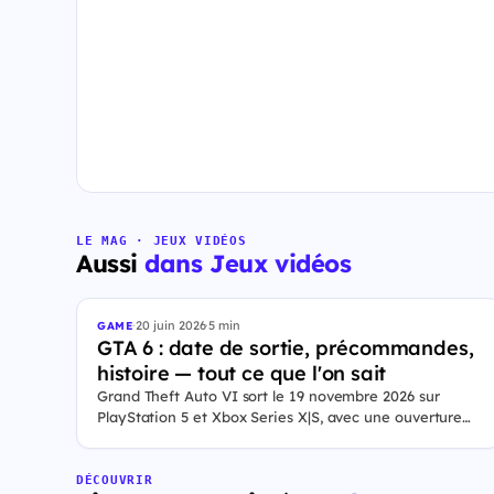
LE MAG · JEUX VIDÉOS
Aussi
dans Jeux vidéos
·
20 juin 2026
·
5 min
GAME
GTA 6 : date de sortie, précommandes,
histoire — tout ce que l'on sait
Grand Theft Auto VI sort le 19 novembre 2026 sur
PlayStation 5 et Xbox Series X|S, avec une ouverture
des précommandes le 25 juin 2026. Le jeu se déroule à
Leonida, État fictif inspiré de la Floride, et sa ville Vice
City. Il met en scène pour la première fois un duo de
DÉCOUVRIR