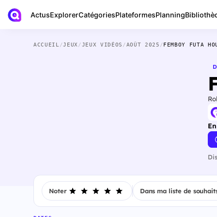
Actus
Bibliothè
Explorer
Catégories
Plateformes
Planning
ACCUEIL
/
JEUX
/
JEUX VIDÉOS
/
AOÛT 2025
/
FEMBOY FUTA HO
D
Ro
En
Di
Noter
Dans ma liste de souhait