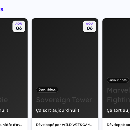
s
AOÛ
AOÛ
06
06
Jeux vidéos
Marvel
Jeux vidéos
Die
Sovereign Tower
Fighti
ui !
Ça sort aujourd'hui !
Ça sort auj
Dig, Dig, Die est un jeu vidéo d'aventure, développé par Alice Games.
Développé par WILD WITS GAMES, Sovereign Tower est un jeu vidéo de rôle.