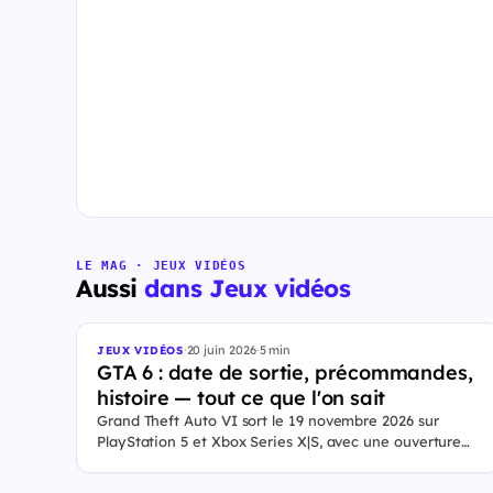
LE MAG · JEUX VIDÉOS
Aussi
dans Jeux vidéos
·
20 juin 2026
·
5 min
JEUX VIDÉOS
GTA 6 : date de sortie, précommandes,
histoire — tout ce que l'on sait
Grand Theft Auto VI sort le 19 novembre 2026 sur
PlayStation 5 et Xbox Series X|S, avec une ouverture
des précommandes le 25 juin 2026. Le jeu se déroule à
Leonida, État fictif inspiré de la Floride, et sa ville Vice