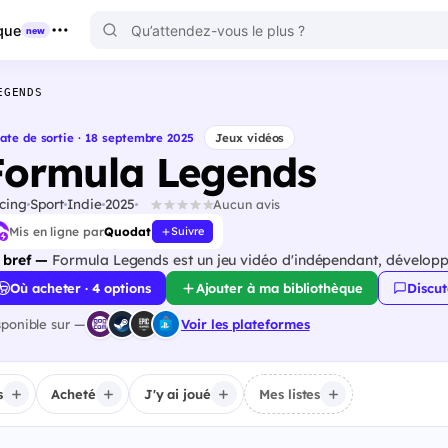
que
new
EGENDS
ate de sortie · 18 septembre 2025
Jeux vidéos
Formula Legends
cing
Sport
Indie
2025
Aucun avis
Mis en ligne par
Quodat
Suivre
 bref —
Formula Legends est un jeu vidéo d'indépendant, dévelop
Où acheter · 4 options
Ajouter à ma bibliothèque
Discut
sponible sur —
Voir les plateformes
s
Acheté
J'y ai joué
Mes listes