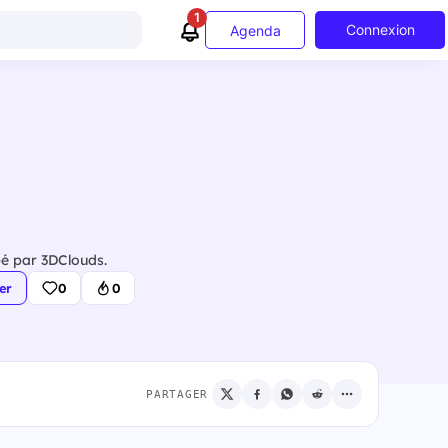
1
Connexion
Agenda
pé par 3DClouds.
er
0
0
PARTAGER