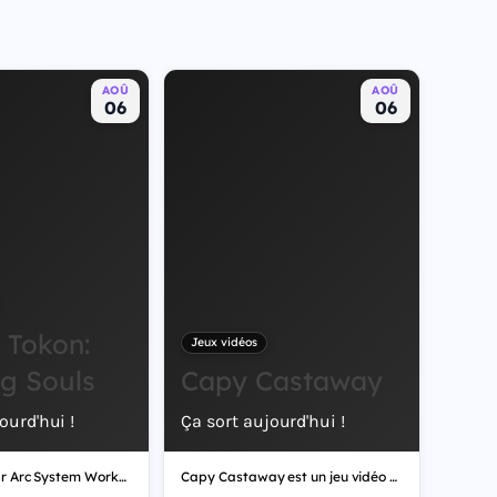
AOÛ
AOÛ
06
06
 Tokon:
Jeux vidéos
ng Souls
Capy Castaway
ourd'hui !
Ça sort aujourd'hui !
Développé par Arc System Works, Marvel Tokon: Fighting Souls est un jeu vidéo de combat.
Capy Castaway est un jeu vidéo d'aventure, développé par Kitten Cup Studio.