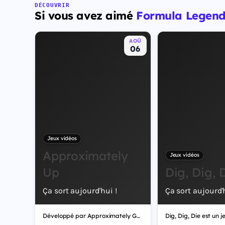
City. Il met en scène pour la première fois un duo de
DÉCOUVRIR
Si vous avez aimé
Formula Legend
protagonistes jouables, Jason et Lucia, cette dernière
étant la première héroïne jouable d'un GTA principal.
AOÛ
06
Jeux vidéos
Approximately
Jeux vidéos
Up
Dig, Dig, 
Ça sort aujourd'hui !
Ça sort aujourd'h
Développé par Approximately Games, Approximately Up est un jeu vidéo de simulation.