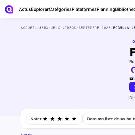
Actus
Bibliothè
Explorer
Catégories
Plateformes
Planning
ACCUEIL
/
JEUX
/
JEUX VIDÉOS
/
SEPTEMBRE 2025
/
FORMULA L
D
Ra
En
Di
Noter
Dans ma liste de souhait