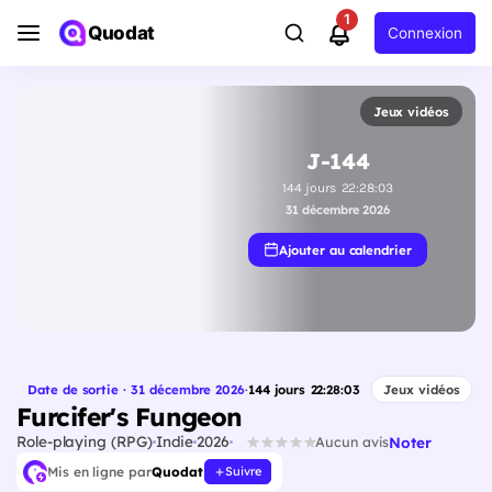
1
Quodat
Connexion
Jeux vidéos
J-144
144
jours
22
:
28
:
03
31 décembre 2026
Ajouter au calendrier
Date de sortie · 31 décembre 2026
·
144
jours
22
:
28
:
03
Jeux vidéos
Furcifer's Fungeon
Role-playing (RPG)
Indie
2026
Noter
Aucun avis
Mis en ligne par
Quodat
Suivre