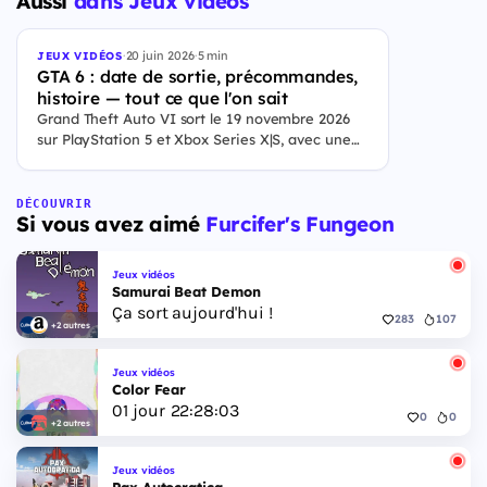
Aussi
dans Jeux vidéos
·
20 juin 2026
·
5 min
JEUX VIDÉOS
GTA 6 : date de sortie, précommandes,
histoire — tout ce que l'on sait
Grand Theft Auto VI sort le 19 novembre 2026
sur PlayStation 5 et Xbox Series X|S, avec une
ouverture des précommandes le 25 juin 2026. Le
jeu se déroule à Leonida, État fictif inspiré de la
Floride, et sa ville Vice City. Il met en scène
DÉCOUVRIR
Si vous avez aimé
Furcifer's Fungeon
pour la première fois un duo de protagonistes
jouables, Jason et Lucia, cette dernière étant la
première héroïne jouable d'un GTA principal.
Jeux vidéos
Samurai Beat Demon
Ça sort aujourd'hui !
283
107
+2 autres
Jeux vidéos
Color Fear
01
jour
22
:
28
:
03
0
0
+2 autres
Jeux vidéos