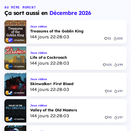
AU MÊME MOMENT
Ça sort aussi en
Décembre 2026
Jeux vidéos
Treasures of the Goblin King
144
jours
22
:
28
:
03
32
200
+2 autres
Jeux vidéos
Life of a Cockroach
144
jours
22
:
28
:
03
105
199
+2 autres
Jeux vidéos
Skinwalker: First Blood
144
jours
22
:
28
:
03
18
197
+2 autres
Jeux vidéos
Valley of the Old Masters
144
jours
22
:
28
:
03
93
197
+2 autres