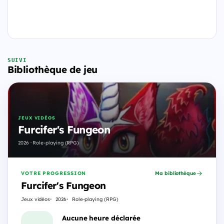
SUIVI
Bibliothèque de jeu
JEUX VIDÉOS
Furcifer's Fungeon
2026 · Role-playing (RPG)
VOTRE PROGRESSION
Ma bibliothèque
Furcifer's Fungeon
Jeux vidéos
2026
Role-playing (RPG)
Aucune heure déclarée