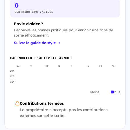
0
CONTRIBUTION VALIDÉE
Envie d'aider ?
Découvre les bonnes pratiques pour enrichir une fiche de
sortie efficacement.
Suivre le guide de style →
CALENDRIER D'ACTIVITÉ ANNUEL
AOÛT
SEPT.
OCT.
NOV.
DÉC.
JANV.
FÉVR.
MARS
A
LUN
MER
VEN
Moins
Plus
Contributions fermées
Le propriétaire n'accepte pas les contributions
externes sur cette sortie.