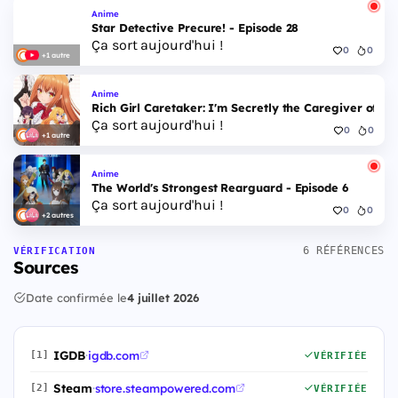
Anime
Star Detective Precure! - Episode 28
Ça sort aujourd'hui !
0
0
+1 autre
Anime
Rich Girl Caretaker: I'm Secretly the Caregiver of the
Ça sort aujourd'hui !
0
0
+1 autre
Anime
The World's Strongest Rearguard - Episode 6
Ça sort aujourd'hui !
0
0
+2 autres
6 RÉFÉRENCES
VÉRIFICATION
Sources
Date confirmée le
4 juillet 2026
IGDB
·
igdb.com
[1]
VÉRIFIÉE
Steam
·
store.steampowered.com
[2]
VÉRIFIÉE