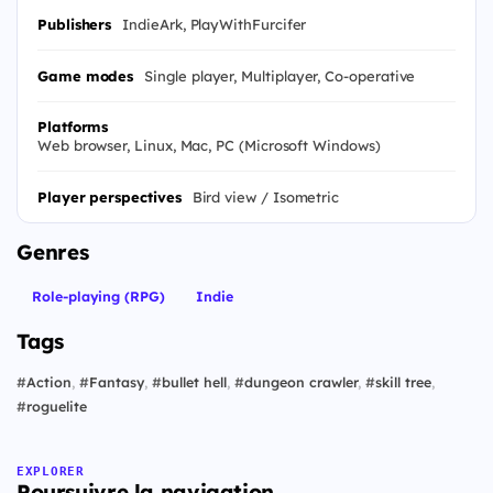
Publishers
IndieArk, PlayWithFurcifer
Game modes
Single player, Multiplayer, Co-operative
Platforms
Web browser, Linux, Mac, PC (Microsoft Windows)
Player perspectives
Bird view / Isometric
Genres
Role-playing (RPG)
Indie
Tags
#
Action
,
#
Fantasy
,
#
bullet hell
,
#
dungeon crawler
,
#
skill tree
,
#
roguelite
EXPLORER
Poursuivre la navigation