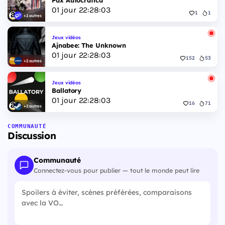
Pax Autocratica
01
jour
22
:
28
:
03
1
1
+2 autres
Jeux vidéos
Ajnabee: The Unknown
01
jour
22
:
28
:
03
152
53
+2 autres
Jeux vidéos
Ballatory
01
jour
22
:
28
:
03
16
71
+2 autres
COMMUNAUTÉ
Discussion
Communauté
Connectez-vous pour publier — tout le monde peut lire