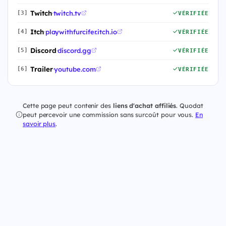
Twitch
·
twitch.tv
[3]
VÉRIFIÉE
Itch
·
playwithfurcifer.itch.io
[4]
VÉRIFIÉE
Discord
·
discord.gg
[5]
VÉRIFIÉE
Trailer
·
youtube.com
[6]
VÉRIFIÉE
Cette page peut contenir des
liens d'achat affiliés
. Quodat
peut percevoir une commission sans surcoût pour vous.
En
savoir plus
.