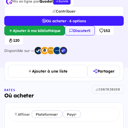
Mis en ligne par
Quodat
Suivre
Contribuer
Où acheter · 6 options
Ajouter à ma bibliothèque
Discuter
·
5
152
120
Disponible sur —
Ajouter à une liste
Partager
CONTRIBUER
DATES
Où acheter
Affiner
Plateformes
Pays
▾
▾