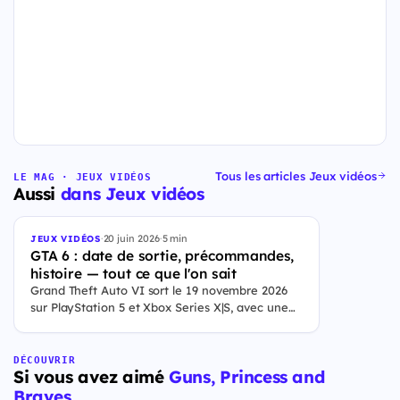
Tous les articles Jeux vidéos
LE MAG · JEUX VIDÉOS
Aussi
dans Jeux vidéos
·
20 juin 2026
·
5 min
JEUX VIDÉOS
GTA 6 : date de sortie, précommandes,
histoire — tout ce que l'on sait
Grand Theft Auto VI sort le 19 novembre 2026
sur PlayStation 5 et Xbox Series X|S, avec une
ouverture des précommandes le 25 juin 2026. Le
jeu se déroule à Leonida, État fictif inspiré de la
Floride, et sa ville Vice City. Il met en scène
DÉCOUVRIR
Si vous avez aimé
Guns, Princess and
pour la première fois un duo de protagonistes
jouables, Jason et Lucia, cette dernière étant la
Braves