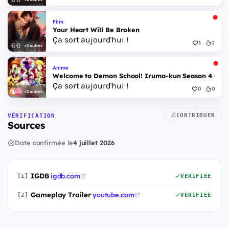
Film
Your Heart Will Be Broken
Ça sort aujourd'hui !
1
1
+2 autres
Anime
Welcome to Demon School! Iruma-kun Season 4 - Epi
Ça sort aujourd'hui !
0
0
+2 autres
CONTRIBUER
VÉRIFICATION
Sources
Date confirmée le
4 juillet 2026
IGDB
·
igdb.com
[1]
VÉRIFIÉE
Gameplay Trailer
·
youtube.com
[2]
VÉRIFIÉE