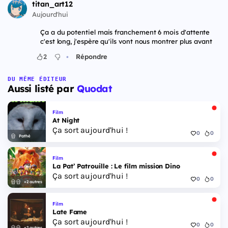
titan_art12
Aujourd'hui
Ça a du potentiel mais franchement 6 mois d'attente
c'est long, j'espère qu'ils vont nous montrer plus avant
•
2
Répondre
DU MÊME ÉDITEUR
Aussi listé par
Quodat
Film
At Night
Ça sort aujourd'hui !
0
0
Pathé
Film
La Pat’ Patrouille : Le film mission Dino
Ça sort aujourd'hui !
0
0
+2 autres
Film
Late Fame
Ça sort aujourd'hui !
0
0
+2 autres