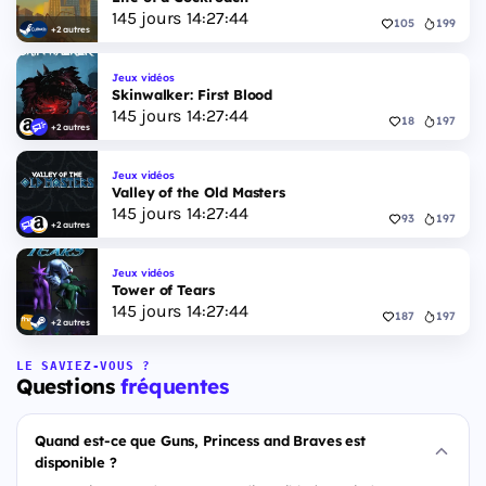
145
jours
14
:
27
:
43
105
199
+2 autres
Jeux vidéos
Skinwalker: First Blood
145
jours
14
:
27
:
43
18
197
+2 autres
Jeux vidéos
Valley of the Old Masters
145
jours
14
:
27
:
43
93
197
+2 autres
Jeux vidéos
Tower of Tears
145
jours
14
:
27
:
43
187
197
+2 autres
LE SAVIEZ-VOUS ?
Questions
fréquentes
Quand est-ce que Guns, Princess and Braves est
disponible ?