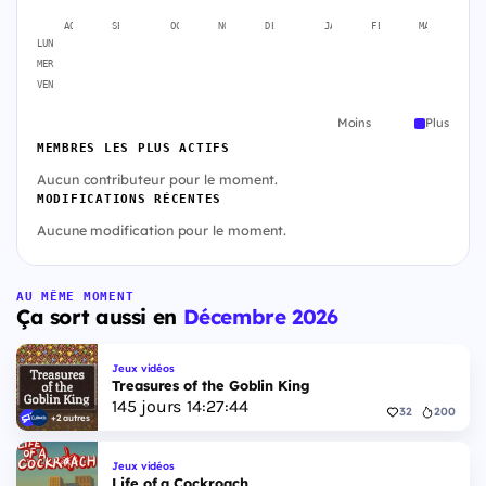
AOÛT
SEPT.
OCT.
NOV.
DÉC.
JANV.
FÉVR.
MARS
A
LUN
MER
VEN
Moins
Plus
MEMBRES LES PLUS ACTIFS
Aucun contributeur pour le moment.
MODIFICATIONS RÉCENTES
Aucune modification pour le moment.
AU MÊME MOMENT
Ça sort aussi en
Décembre 2026
Jeux vidéos
Treasures of the Goblin King
145
jours
14
:
27
:
43
32
200
+2 autres
Jeux vidéos
Life of a Cockroach