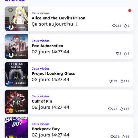
première héroïne jouable d'un GTA principal.
Jeux vidéos
Alice and the Devil's Prison
Ça sort aujourd'hui !
268
2
+2 autres
Jeux vidéos
Pax Autocratica
02
jours
14
:
27
:
43
1
1
+2 autres
Jeux vidéos
Project Looking Glass
02
jours
14
:
27
:
43
121
117
+2 autres
Jeux vidéos
Cult of Pin
02
jours
14
:
27
:
43
278
147
+2 autres
Jeux vidéos
Backpack Boy
02
jours
14
:
27
:
43
276
38