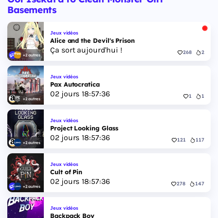
première héroïne jouable d'un GTA principal.
Basements
Jeux vidéos
Alice and the Devil's Prison
Ça sort aujourd'hui !
268
2
+2 autres
Jeux vidéos
Pax Autocratica
02
jours
18
:
57
:
35
1
1
+2 autres
Jeux vidéos
Project Looking Glass
02
jours
18
:
57
:
35
121
117
+2 autres
Jeux vidéos
Cult of Pin
02
jours
18
:
57
:
35
278
147
+2 autres
Jeux vidéos
Backpack Boy