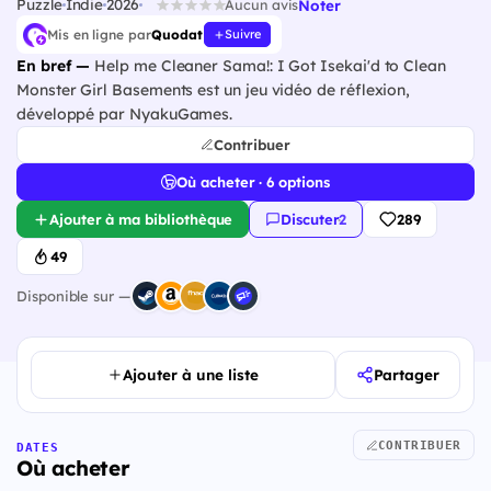
Puzzle
Indie
2026
Noter
Aucun avis
Mis en ligne par
Quodat
Suivre
En bref —
Help me Cleaner Sama!: I Got Isekai'd to Clean
Monster Girl Basements est un jeu vidéo de réflexion,
développé par NyakuGames.
Contribuer
Où acheter · 6 options
Ajouter à ma bibliothèque
Discuter
·
2
289
49
Disponible sur —
Ajouter à une liste
Partager
CONTRIBUER
DATES
Où acheter