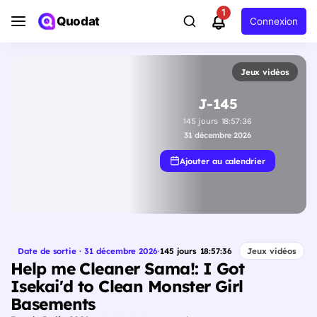
1
Quodat
Connexion
Jeux vidéos
J-145
145
jours
18
:
57
:
35
31 décembre 2026
Ajouter au calendrier
Date de sortie · 31 décembre 2026
·
145
jours
18
:
57
:
35
Jeux vidéos
Help me Cleaner Sama!: I Got
Isekai'd to Clean Monster Girl
Basements