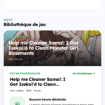
SUIVI
Bibliothèque de jeu
JEUX VIDÉOS
Help me Cleaner Sama!: I Got
Isekai'd to Clean Monster Girl
Basements
2026 · Puzzle
VOTRE PROGRESSION
Ma bibliothèque
Help me Cleaner Sama!: I
Got Isekai'd to Clean
Monster Girl Basements
Jeux vidéos
2026
Puzzle
Aucune heure déclarée
Le temps déclaré alimente directement le temps total