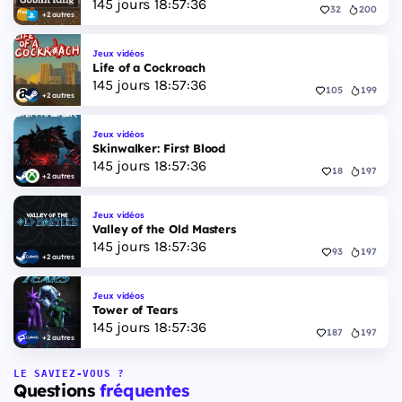
145
jours
18
:
57
:
35
32
200
+2 autres
Jeux vidéos
Life of a Cockroach
145
jours
18
:
57
:
35
105
199
+2 autres
Jeux vidéos
Skinwalker: First Blood
145
jours
18
:
57
:
35
18
197
+2 autres
Jeux vidéos
Valley of the Old Masters
145
jours
18
:
57
:
35
93
197
+2 autres
Jeux vidéos
Tower of Tears
145
jours
18
:
57
:
35
187
197
+2 autres
LE SAVIEZ-VOUS ?
Questions
fréquentes