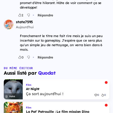
promet d'être hilarant. Hâte de voir comment ça se
développe!
•
2
Répondre
state7595
Aujourd'hui
Franchement le titre me fait rire mais je suis un peu
incertain sur la gameplay. J'espère que ce sera plus
qu'un simple jeu de nettoyage, on verra bien dans 6
mois.
•
0
Répondre
DU MÊME ÉDITEUR
Aussi listé par
Quodat
Film
At Night
Ça sort aujourd'hui !
0
0
Pathé
Film
La Pat’ Patrouille : Le film mission Dino