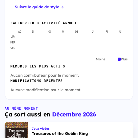
Suivre le guide de style →
CALENDRIER D'ACTIVITÉ ANNUEL
AOÛT
SEPT.
OCT.
NOV.
DÉC.
JANV.
FÉVR.
MARS
A
LUN
MER
VEN
Moins
Plus
MEMBRES LES PLUS ACTIFS
Aucun contributeur pour le moment.
MODIFICATIONS RÉCENTES
Aucune modification pour le moment.
AU MÊME MOMENT
Ça sort aussi en
Décembre 2026
Jeux vidéos
Treasures of the Goblin King