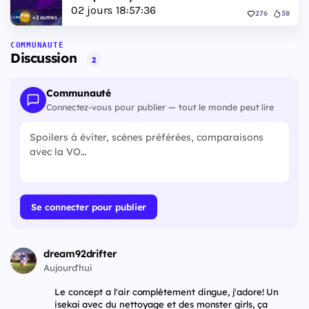
02
jours
18
:
57
:
35
276
38
+2 autres
COMMUNAUTÉ
Discussion
2
Communauté
Connectez-vous pour publier — tout le monde peut lire
Se connecter pour publier
dream92drifter
Aujourd'hui
Le concept a l'air complètement dingue, j'adore! Un
isekai avec du nettoyage et des monster girls, ça