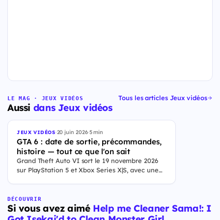
Tous les articles Jeux vidéos
LE MAG · JEUX VIDÉOS
Aussi
dans Jeux vidéos
·
20 juin 2026
·
5 min
JEUX VIDÉOS
GTA 6 : date de sortie, précommandes,
histoire — tout ce que l'on sait
Grand Theft Auto VI sort le 19 novembre 2026
sur PlayStation 5 et Xbox Series X|S, avec une
ouverture des précommandes le 25 juin 2026. Le
jeu se déroule à Leonida, État fictif inspiré de la
Floride, et sa ville Vice City. Il met en scène
DÉCOUVRIR
Si vous avez aimé
Help me Cleaner Sama!: I
pour la première fois un duo de protagonistes
jouables, Jason et Lucia, cette dernière étant la
Got Isekai'd to Clean Monster Girl