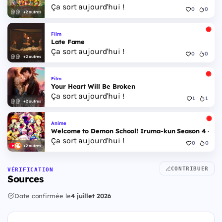
Ça sort aujourd'hui !
0
0
+2 autres
Film
Late Fame
Ça sort aujourd'hui !
0
0
+2 autres
Film
Your Heart Will Be Broken
Ça sort aujourd'hui !
1
1
+2 autres
Anime
Welcome to Demon School! Iruma-kun Season 4 - Epi
Ça sort aujourd'hui !
0
0
+2 autres
CONTRIBUER
VÉRIFICATION
Sources
Date confirmée le
4 juillet 2026