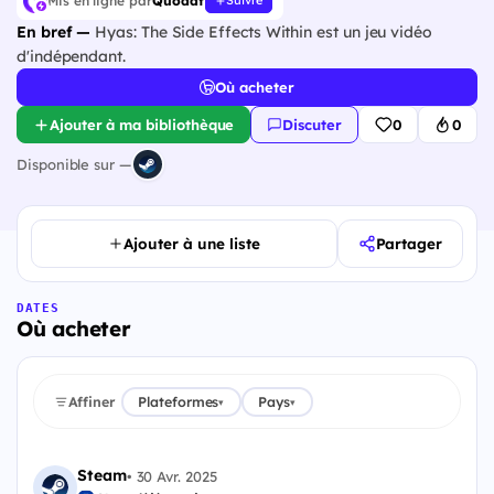
Mis en ligne par
Quodat
Suivre
En bref —
Hyas: The Side Effects Within est un jeu vidéo
d'indépendant.
Où acheter
Ajouter à ma bibliothèque
Discuter
0
0
Disponible sur —
Ajouter à une liste
Partager
DATES
Où acheter
Affiner
Plateformes
Pays
▾
▾
Steam
•
30 Avr. 2025