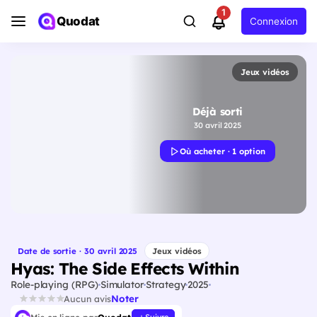
1
Quodat
Connexion
Jeux vidéos
Déjà sorti
30 avril 2025
Où acheter · 1 option
Date de sortie · 30 avril 2025
Jeux vidéos
Hyas: The Side Effects Within
Role-playing (RPG)
Simulator
Strategy
2025
Noter
Aucun avis