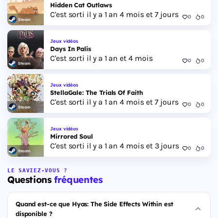
Hidden Cat Outlaws
C'est sorti il y a 1 an 4 mois et 7 jours
0
0
Steam
Jeux vidéos
Days In Palis
C'est sorti il y a 1 an et 4 mois
0
0
Steam
Jeux vidéos
StellaGale: The Trials Of Faith
C'est sorti il y a 1 an 4 mois et 7 jours
0
0
Steam
Jeux vidéos
Mirrored Soul
C'est sorti il y a 1 an 4 mois et 3 jours
0
0
Steam
LE SAVIEZ-VOUS ?
Questions
fréquentes
Quand est-ce que Hyas: The Side Effects Within est
disponible ?