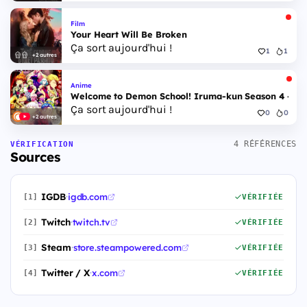
Film
Your Heart Will Be Broken
Ça sort aujourd'hui !
1
1
+2 autres
Anime
Welcome to Demon School! Iruma-kun Season 4 - Epi
Ça sort aujourd'hui !
0
0
+2 autres
4 RÉFÉRENCES
VÉRIFICATION
Sources
IGDB
·
igdb.com
[1]
VÉRIFIÉE
Twitch
·
twitch.tv
[2]
VÉRIFIÉE
Steam
·
store.steampowered.com
[3]
VÉRIFIÉE
Twitter / X
·
x.com
[4]
VÉRIFIÉE