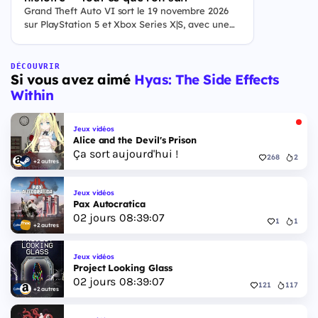
Grand Theft Auto VI sort le 19 novembre 2026
sur PlayStation 5 et Xbox Series X|S, avec une
ouverture des précommandes le 25 juin 2026. Le
jeu se déroule à Leonida, État fictif inspiré de la
Floride, et sa ville Vice City. Il met en scène
DÉCOUVRIR
Si vous avez aimé
Hyas: The Side Effects
pour la première fois un duo de protagonistes
jouables, Jason et Lucia, cette dernière étant la
Within
première héroïne jouable d'un GTA principal.
Jeux vidéos
Alice and the Devil's Prison
Ça sort aujourd'hui !
268
2
+2 autres
Jeux vidéos
Pax Autocratica
02
jours
08
:
39
:
06
1
1
+2 autres
Jeux vidéos
Project Looking Glass
02
jours
08
:
39
:
06
121
117
+2 autres