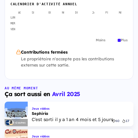
CALENDRIER D'ACTIVITÉ ANNUEL
AOÛT
SEPT.
OCT.
NOV.
DÉC.
JANV.
FÉVR.
MARS
A
LUN
MER
VEN
Moins
Plus
Contributions fermées
Le propriétaire n'accepte pas les contributions
externes sur cette sortie.
AU MÊME MOMENT
Ça sort aussi en
Avril 2025
Jeux vidéos
Sephiria
C'est sorti il y a 1 an 4 mois et 5 jours
60
17
+2 autres
Jeux vidéos