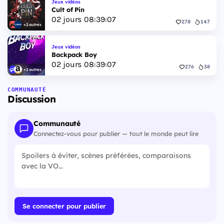
Jeux vidéos
Cult of Pin
02
jours
08
:
39
:
06
278
147
+2 autres
Jeux vidéos
Backpack Boy
02
jours
08
:
39
:
06
276
38
+2 autres
COMMUNAUTÉ
Discussion
Communauté
Connectez-vous pour publier — tout le monde peut lire
Se connecter pour publier