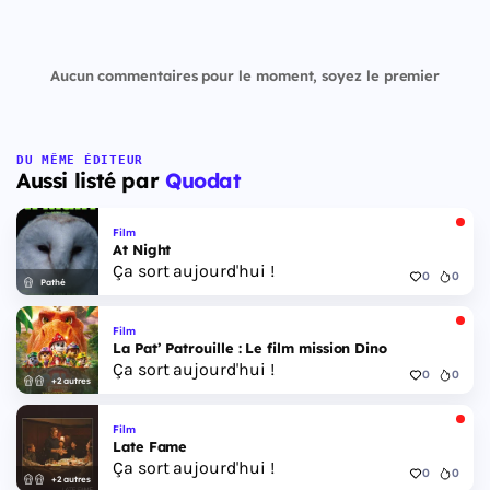
Aucun commentaires pour le moment, soyez le premier
DU MÊME ÉDITEUR
Aussi listé par
Quodat
Film
At Night
Ça sort aujourd'hui !
0
0
Pathé
Film
La Pat’ Patrouille : Le film mission Dino
Ça sort aujourd'hui !
0
0
+2 autres
Film
Late Fame
Ça sort aujourd'hui !
0
0
+2 autres