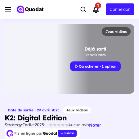
1
Quodat
Connexion
Jeux vidéos
Déjà sorti
29 avril 2025
Où acheter · 1 option
Date de sortie · 29 avril 2025
Jeux vidéos
K2: Digital Edition
Strategy
Indie
2025
Noter
Aucun avis
Mis en ligne par
Quodat
Suivre