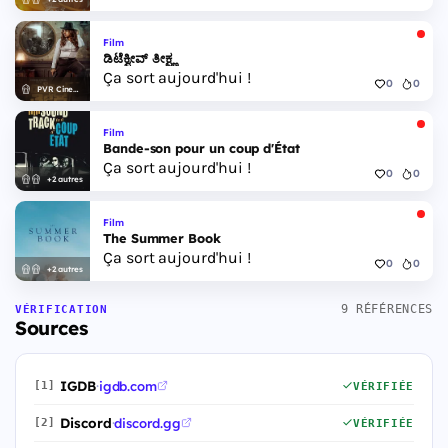
Film
ಡಿಟೆಕ್ವೀವ್ ತೀಕ್ಷ್ಣ
Ça sort aujourd'hui !
0
0
PVR Cinemas
Film
Bande-son pour un coup d'État
Ça sort aujourd'hui !
0
0
+2 autres
Film
The Summer Book
Ça sort aujourd'hui !
0
0
+2 autres
9 RÉFÉRENCES
VÉRIFICATION
Sources
IGDB
·
igdb.com
[1]
VÉRIFIÉE
Discord
·
discord.gg
[2]
VÉRIFIÉE