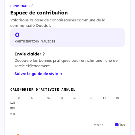
COMMUNAUTÉ
Espace de contribution
Valorisons la base de connaissances commune de la
communauté Quodat.
0
CONTRIBUTION VALIDÉE
Envie d'aider ?
Découvre les bonnes pratiques pour enrichir une fiche de
sortie efficacement.
Suivre le guide de style →
CALENDRIER D'ACTIVITÉ ANNUEL
AOÛT
SEPT.
OCT.
NOV.
DÉC.
JANV.
FÉVR.
MARS
A
LUN
MER
VEN
Moins
Plus