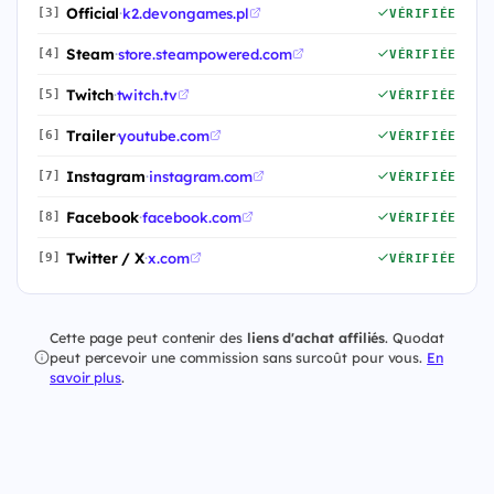
Official
·
k2.devongames.pl
[3]
VÉRIFIÉE
Steam
·
store.steampowered.com
[4]
VÉRIFIÉE
Twitch
·
twitch.tv
[5]
VÉRIFIÉE
Trailer
·
youtube.com
[6]
VÉRIFIÉE
Instagram
·
instagram.com
[7]
VÉRIFIÉE
Facebook
·
facebook.com
[8]
VÉRIFIÉE
Twitter / X
·
x.com
[9]
VÉRIFIÉE
Cette page peut contenir des
liens d'achat affiliés
. Quodat
peut percevoir une commission sans surcoût pour vous.
En
savoir plus
.