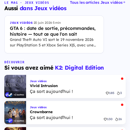
Tous les articles Jeux vidéos
LE MAG · JEUX VIDÉOS
Aussi
dans Jeux vidéos
·
20 juin 2026
·
5 min
JEUX VIDÉOS
GTA 6 : date de sortie, précommandes,
histoire — tout ce que l'on sait
Grand Theft Auto VI sort le 19 novembre 2026
sur PlayStation 5 et Xbox Series X|S, avec une
ouverture des précommandes le 25 juin 2026. Le
jeu se déroule à Leonida, État fictif inspiré de la
Floride, et sa ville Vice City. Il met en scène
DÉCOUVRIR
Si vous avez aimé
K2: Digital Edition
pour la première fois un duo de protagonistes
jouables, Jason et Lucia, cette dernière étant la
première héroïne jouable d'un GTA principal.
Jeux vidéos
Vivid Intrusion
Ça sort aujourd'hui !
185
3
+2 autres
Jeux vidéos
Crownborne
Ça sort aujourd'hui !
130
26
+2 autres