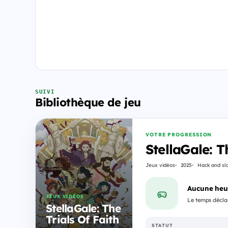
SUIVI
Bibliothèque de jeu
VOTRE PROGRESSION
StellaGale: T
Jeux vidéos
2025
Hack and sl
Aucune heu
JEUX VIDÉOS
Le temps déclar
StellaGale: The
Trials Of Faith
STATUT