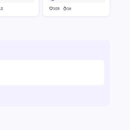
12
105
16