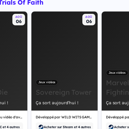
Trials Of Faith
AOÛ
AOÛ
06
06
Jeux vidéos
Marvel
Jeux vidéos
Die
Sovereign Tower
Fighti
ui !
Ça sort aujourd'hui !
Ça sort auj
Dig, Dig, Die est un jeu vidéo d'aventure, développé par Alice Games.
Développé par WILD WITS GAMES, Sovereign Tower est un jeu vidéo de rôle.
 et 4 autres
Acheter sur Steam et 4 autres
Acheter s