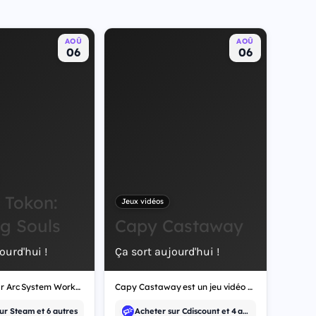
AOÛ
AOÛ
06
06
 Tokon:
Jeux vidéos
ng Souls
Capy Castaway
ourd'hui !
Ça sort aujourd'hui !
Développé par Arc System Works, Marvel Tokon: Fighting Souls est un jeu vidéo de combat.
Capy Castaway est un jeu vidéo d'aventure, développé par Kitten Cup Studio.
ur Steam et 6 autres
Acheter sur Cdiscount et 4 autres