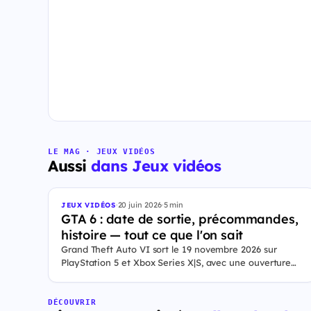
LE MAG · JEUX VIDÉOS
Aussi
dans Jeux vidéos
·
20 juin 2026
·
5 min
JEUX VIDÉOS
GTA 6 : date de sortie, précommandes,
histoire — tout ce que l'on sait
Grand Theft Auto VI sort le 19 novembre 2026 sur
PlayStation 5 et Xbox Series X|S, avec une ouverture
des précommandes le 25 juin 2026. Le jeu se déroule à
Leonida, État fictif inspiré de la Floride, et sa ville Vice
City. Il met en scène pour la première fois un duo de
DÉCOUVRIR