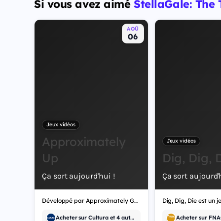
Si vous avez aimé
StellaGale: The 
protagonistes jouables, Jason et Lucia, cette dernière
étant la première héroïne jouable d'un GTA principal.
AOÛ
06
Jeux vidéos
Approximately
Jeux vidéos
Up
Dig, Dig, 
Ça sort aujourd'hui !
Ça sort aujourd'h
Développé par Approximately Games, Approximately Up est un jeu vidéo de simulation.
Acheter sur Cultura et 4 autres
Acheter sur FNAC