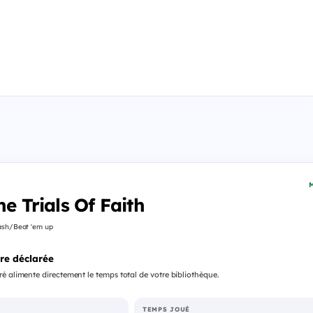
M
he Trials Of Faith
ash/Beat 'em up
re déclarée
é alimente directement le temps total de votre bibliothèque.
TEMPS JOUÉ