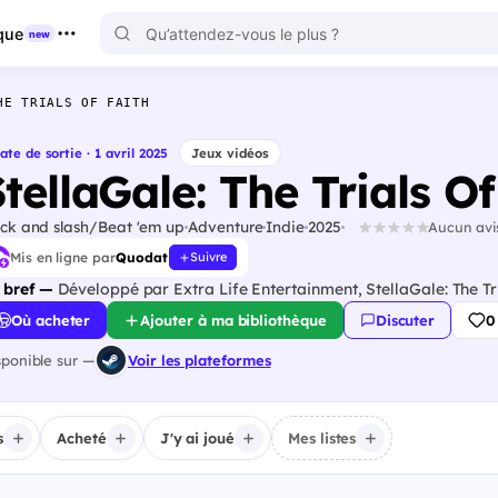
que
new
HE TRIALS OF FAITH
ate de sortie · 1 avril 2025
Jeux vidéos
tellaGale: The Trials Of
ck and slash/Beat 'em up
Adventure
Indie
2025
Aucun avi
Mis en ligne par
Quodat
Suivre
 bref —
Développé par Extra Life Entertainment, StellaGale: The Tri
Où acheter
Ajouter à ma bibliothèque
Discuter
0
sponible sur —
Voir les plateformes
s
Acheté
J'y ai joué
Mes listes