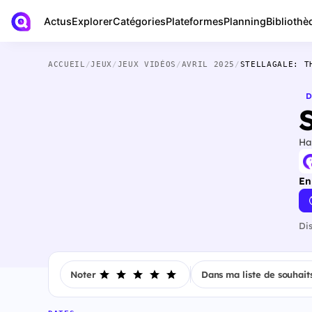
Actus
Bibliothè
Explorer
Catégories
Plateformes
Planning
ACCUEIL
/
JEUX
/
JEUX VIDÉOS
/
AVRIL 2025
/
STELLAGALE: T
D
S
Ha
En
Di
Noter
Dans ma liste de souhait