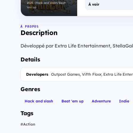
2025 · Hack and slash/Beat
À voir
'em up
À PROPOS
Description
Développé par Extra Life Entertainment, StellaGale
Details
Developers
Outpost Games, Vifth Floor, Extra Life Ente
Genres
Hack and slash
Beat 'em up
Adventure
Indie
Tags
#
Action