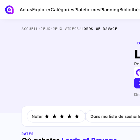
Actus
Bibliothè
Explorer
Catégories
Plateformes
Planning
ACCUEIL
/
JEUX
/
JEUX VIDÉOS
/
LORDS OF RAVAGE
D
Ro
Di
Noter
Dans ma liste de souhait
DATES