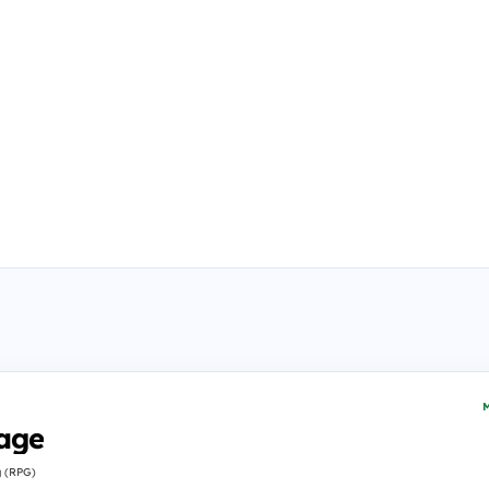
M
age
g (RPG)