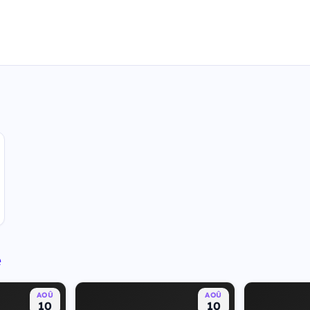
e
AOÛ
AOÛ
10
10