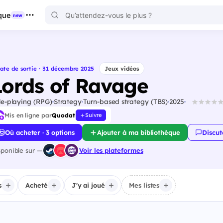
que
new
ate de sortie · 31 décembre 2025
Jeux vidéos
Lords of Ravage
le-playing (RPG)
Strategy
Turn-based strategy (TBS)
2025
Mis en ligne par
Quodat
Suivre
Où acheter · 3 options
Ajouter à ma bibliothèque
Discut
sponible sur —
Voir les plateformes
s
Acheté
J'y ai joué
Mes listes