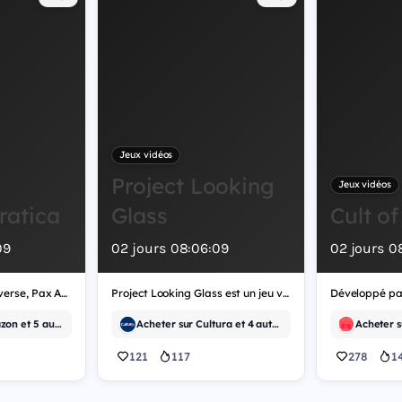
Jeux vidéos
Project Looking
Jeux vidéos
ratica
Glass
Cult of
07
02
jours
08
:
06
:
07
02
jours
0
Développé par Multiverse, Pax Autocratica est un jeu vidéo de tir.
Project Looking Glass est un jeu vidéo d'indépendant, développé par Morph.
Acheter sur Amazon et 5 autres
Acheter sur Cultura et 4 autres
121
117
278
1