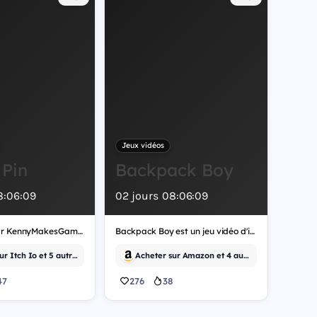
Jeux vidéos
 Pin
Backpack Boy
8
:
06
:
07
02
jours
08
:
06
:
07
Développé par KennyMakesGames, Cult of Pin est un jeu vidéo de stratégie.
Backpack Boy est un jeu vidéo d'indépendant.
Acheter sur Itch Io et 5 autres
Acheter sur Amazon et 4 autres
47
276
38