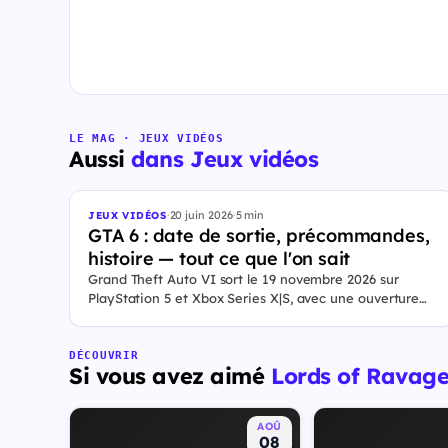
LE MAG · JEUX VIDÉOS
Aussi
dans Jeux vidéos
·
20 juin 2026
·
5 min
JEUX VIDÉOS
GTA 6 : date de sortie, précommandes,
histoire — tout ce que l'on sait
Grand Theft Auto VI sort le 19 novembre 2026 sur
PlayStation 5 et Xbox Series X|S, avec une ouverture
des précommandes le 25 juin 2026. Le jeu se déroule à
Leonida, État fictif inspiré de la Floride, et sa ville Vice
City. Il met en scène pour la première fois un duo de
DÉCOUVRIR
Si vous avez aimé
Lords of Ravag
protagonistes jouables, Jason et Lucia, cette dernière
étant la première héroïne jouable d'un GTA principal.
AOÛ
08