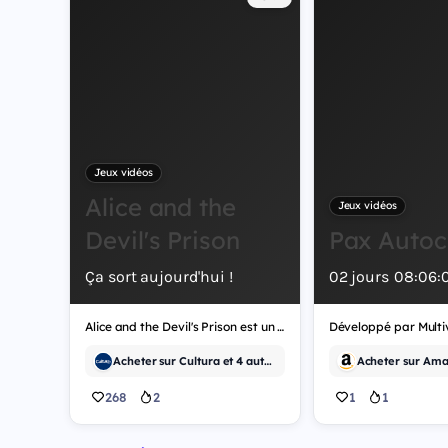
Jeux vidéos
Alice and the
Jeux vidéos
Devil's Prison
Pax Autoc
Ça sort aujourd'hui !
02
jours
08
:
06
:
Alice and the Devil's Prison est un jeu vidéo d'indépendant, développé par Tsukki's Tea Party.
Acheter sur Cultura et 4 autres
268
2
1
1