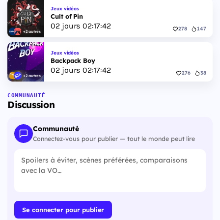
Jeux vidéos
Cult of Pin
02
jours
02
:
17
:
41
278
147
+2 autres
Jeux vidéos
Backpack Boy
02
jours
02
:
17
:
41
276
38
+2 autres
COMMUNAUTÉ
Discussion
Communauté
Connectez-vous pour publier — tout le monde peut lire
Se connecter pour publier