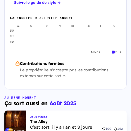
Suivre le guide de style →
CALENDRIER D'ACTIVITÉ ANNUEL
AOÛT
SEPT.
OCT.
NOV.
DÉC.
JANV.
FÉVR.
MARS
A
LUN
MER
VEN
Moins
Plus
Contributions fermées
Le propriétaire n'accepte pas les contributions
externes sur cette sortie.
AU MÊME MOMENT
Ça sort aussi en
Août 2025
Jeux vidéos
The Alley
C'est sorti il y a 1 an et 3 jours
100
142
+2 autres