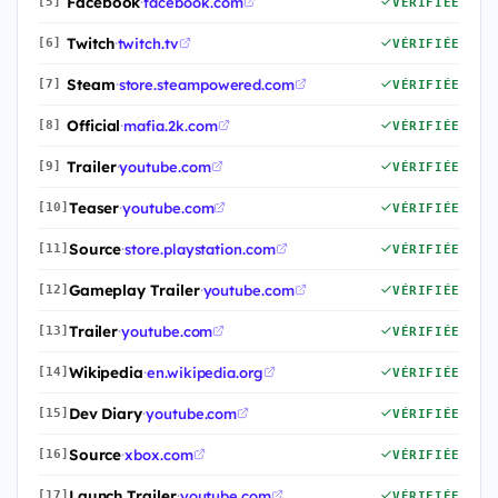
Facebook
·
facebook.com
[5]
VÉRIFIÉE
Twitch
·
twitch.tv
[6]
VÉRIFIÉE
Steam
·
store.steampowered.com
[7]
VÉRIFIÉE
Official
·
mafia.2k.com
[8]
VÉRIFIÉE
Trailer
·
youtube.com
[9]
VÉRIFIÉE
Teaser
·
youtube.com
[10]
VÉRIFIÉE
Source
·
store.playstation.com
[11]
VÉRIFIÉE
Gameplay Trailer
·
youtube.com
[12]
VÉRIFIÉE
Trailer
·
youtube.com
[13]
VÉRIFIÉE
Wikipedia
·
en.wikipedia.org
[14]
VÉRIFIÉE
Dev Diary
·
youtube.com
[15]
VÉRIFIÉE
Source
·
xbox.com
[16]
VÉRIFIÉE
Launch Trailer
·
youtube.com
[17]
VÉRIFIÉE