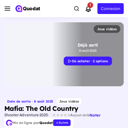
1
Quodat
Connexion
Jeux vidéos
Déjà sorti
8 août 2025
Où acheter · 2 options
Date de sortie · 8 août 2025
Jeux vidéos
Mafia: The Old Country
Shooter
Adventure
2025
Noter
Aucun avis
Mis en ligne par
Quodat
Suivre