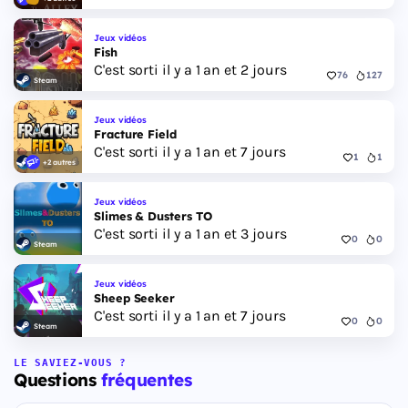
Jeux vidéos
Fish
C'est sorti il y a 1 an et 2 jours
76
127
Steam
Jeux vidéos
Fracture Field
C'est sorti il y a 1 an et 7 jours
1
1
+2 autres
Jeux vidéos
Slimes & Dusters TO
C'est sorti il y a 1 an et 3 jours
0
0
Steam
Jeux vidéos
Sheep Seeker
C'est sorti il y a 1 an et 7 jours
0
0
Steam
LE SAVIEZ-VOUS ?
Questions
fréquentes