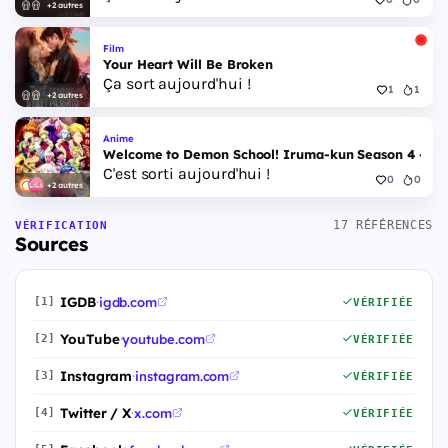
+2 autres
Film
Your Heart Will Be Broken
Ça sort aujourd'hui !
1
1
+2 autres
Anime
Welcome to Demon School! Iruma-kun Season 4 - Epi
C'est sorti aujourd'hui !
0
0
+2 autres
17 RÉFÉRENCES
VÉRIFICATION
Sources
IGDB
·
igdb.com
[1]
VÉRIFIÉE
YouTube
·
youtube.com
[2]
VÉRIFIÉE
Instagram
·
instagram.com
[3]
VÉRIFIÉE
Twitter / X
·
x.com
[4]
VÉRIFIÉE