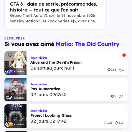
GTA 6 : date de sortie, précommandes,
histoire — tout ce que l'on sait
Grand Theft Auto VI sort le 19 novembre 2026
sur PlayStation 5 et Xbox Series X|S, avec une
ouverture des précommandes le 25 juin 2026. Le
jeu se déroule à Leonida, État fictif inspiré de la
Floride, et sa ville Vice City. Il met en scène
DÉCOUVRIR
Si vous avez aimé
Mafia: The Old Country
pour la première fois un duo de protagonistes
jouables, Jason et Lucia, cette dernière étant la
première héroïne jouable d'un GTA principal.
Jeux vidéos
Alice and the Devil's Prison
Ça sort aujourd'hui !
268
2
+2 autres
Jeux vidéos
Pax Autocratica
02
jours
02
:
17
:
41
1
1
+2 autres
Jeux vidéos
Project Looking Glass
02
jours
02
:
17
:
41
121
117
+2 autres