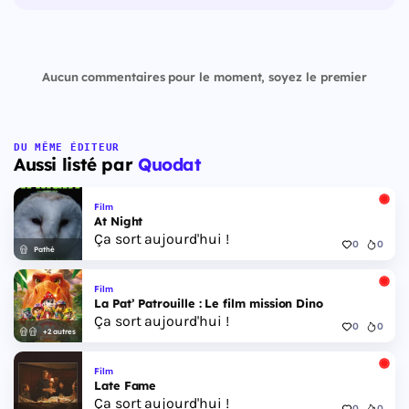
Aucun commentaires pour le moment, soyez le premier
DU MÊME ÉDITEUR
Aussi listé par
Quodat
Film
At Night
Ça sort aujourd'hui !
0
0
Pathé
Film
La Pat’ Patrouille : Le film mission Dino
Ça sort aujourd'hui !
0
0
+2 autres
Film
Late Fame
Ça sort aujourd'hui !
0
0