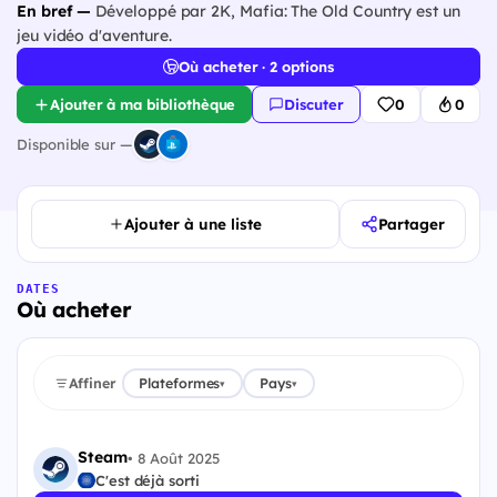
En bref —
Développé par 2K, Mafia: The Old Country est un
jeu vidéo d'aventure.
Où acheter · 2 options
Ajouter à ma bibliothèque
Discuter
0
0
Disponible sur —
Ajouter à une liste
Partager
DATES
Où acheter
Affiner
Plateformes
Pays
▾
▾
Steam
•
8 Août 2025
C'est déjà sorti