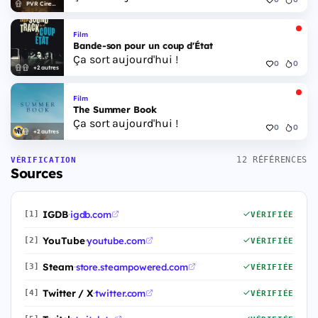
PVR Cinemas
Film
Bande-son pour un coup d'État
Ça sort aujourd'hui !
0
0
+2 autres
Film
The Summer Book
Ça sort aujourd'hui !
0
0
+2 autres
12 RÉFÉRENCES
VÉRIFICATION
Sources
IGDB
·
igdb.com
[1]
VÉRIFIÉE
YouTube
·
youtube.com
[2]
VÉRIFIÉE
Steam
·
store.steampowered.com
[3]
VÉRIFIÉE
Twitter / X
·
twitter.com
[4]
VÉRIFIÉE