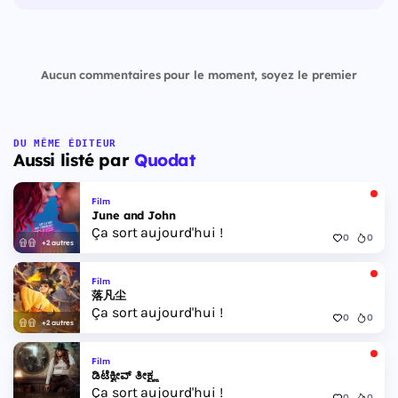
Aucun commentaires pour le moment, soyez le premier
DU MÊME ÉDITEUR
Aussi listé par
Quodat
Film
June and John
Ça sort aujourd'hui !
0
0
+2 autres
Film
落凡尘
Ça sort aujourd'hui !
0
0
+2 autres
Film
ಡಿಟೆಕ್ವೀವ್ ತೀಕ್ಷ್ಣ
Ça sort aujourd'hui !
0
0