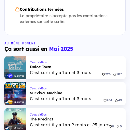
Contributions fermées
Le propriétaire n'accepte pas les contributions
externes sur cette sortie.
AU MÊME MOMENT
Ça sort aussi en
Mai 2025
Jeux vidéos
Doloc Town
C'est sorti il y a 1 an et 3 mois
226
107
+2 autres
Jeux vidéos
Survival Machine
C'est sorti il y a 1 an et 3 mois
284
49
+2 autres
Jeux vidéos
The Precinct
C'est sorti il y a 1 an 2 mois et 25 jours
0
0
+1 autre