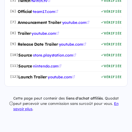
Twitch
·
twitch.tv
[5]
VÉRIFIÉE
Official
·
team17.com
[6]
VÉRIFIÉE
Announcement Trailer
·
youtube.com
[7]
VÉRIFIÉE
Trailer
·
youtube.com
[8]
VÉRIFIÉE
Release Date Trailer
·
youtube.com
[9]
VÉRIFIÉE
Source
·
store.playstation.com
[10]
VÉRIFIÉE
Source
·
nintendo.com
[11]
VÉRIFIÉE
Launch Trailer
·
youtube.com
[12]
VÉRIFIÉE
Cette page peut contenir des
liens d'achat affiliés
. Quodat
peut percevoir une commission sans surcoût pour vous.
En
savoir plus
.