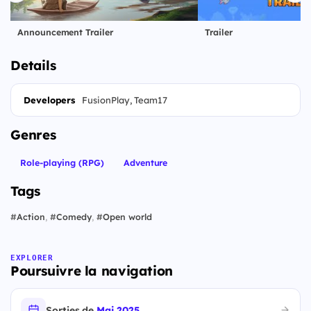
Announcement Trailer
Trailer
Details
Developers
FusionPlay, Team17
Genres
Role-playing (RPG)
Adventure
Tags
#
Action
,
#
Comedy
,
#
Open world
EXPLORER
Poursuivre la navigation
Sorties de
Mai 2025