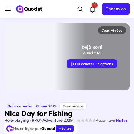
1
Quodat
Connexion
Jeux vidéos
Déjà sorti
29 mai 2025
Où acheter · 2 options
Date de sortie · 29 mai 2025
Jeux vidéos
Nice Day for Fishing
Role-playing (RPG)
Adventure
2025
Noter
Aucun avis
Mis en ligne par
Quodat
Suivre