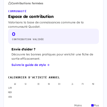
Contributions fermées
COMMUNAUTÉ
Espace de contribution
Valorisons la base de connaissances commune de la
communauté Quodat.
0
CONTRIBUTION VALIDÉE
Envie d'aider ?
Découvre les bonnes pratiques pour enrichir une fiche de
sortie efficacement.
Suivre le guide de style →
CALENDRIER D'ACTIVITÉ ANNUEL
AOÛT
SEPT.
OCT.
NOV.
DÉC.
JANV.
FÉVR.
MARS
A
LUN
MER
VEN
Moins
Plus