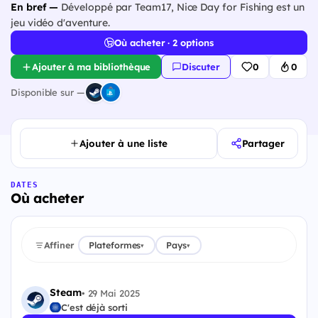
En bref —
Développé par Team17, Nice Day for Fishing est un
jeu vidéo d'aventure.
Où acheter · 2 options
Ajouter à ma bibliothèque
Discuter
0
0
Disponible sur —
Ajouter à une liste
Partager
DATES
Où acheter
Affiner
Plateformes
Pays
▾
▾
Steam
•
29 Mai 2025
C'est déjà sorti