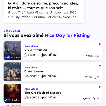
GTA 6 : date de sortie, précommandes,
histoire — tout ce que l'on sait
Grand Theft Auto VI sort le 19 novembre 2026
sur PlayStation 5 et Xbox Series X|S, avec une
ouverture des précommandes le 25 juin 2026. Le
jeu se déroule à Leonida, État fictif inspiré de la
Floride, et sa ville Vice City. Il met en scène
DÉCOUVRIR
Si vous avez aimé
Nice Day for Fishing
pour la première fois un duo de protagonistes
jouables, Jason et Lucia, cette dernière étant la
première héroïne jouable d'un GTA principal.
Jeux vidéos
Vivid Intrusion
Ça sort aujourd'hui !
185
3
+2 autres
Jeux vidéos
Crownborne
Ça sort aujourd'hui !
130
26
+2 autres
Jeux vidéos
The Old Flesh of Nuraga
Ça sort aujourd'hui !
141
171
+2 autres