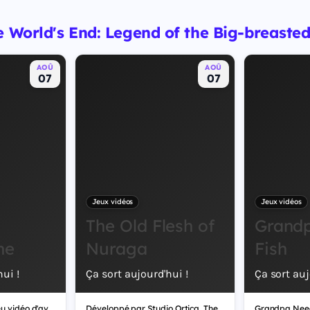
e World's End: Legend of the Big-breast
AOÛ
AOÛ
07
07
Jeux vidéos
Jeux vidéos
The Old Flesh of
Grand
ne
Nuraga
Fish
ui !
Ça sort aujourd'hui !
Ça sort auj
Crownborne est un jeu vidéo d'aventure.
Développé par Studio Ortica, The Old Flesh of Nuraga est un jeu vidéo d'aventure.