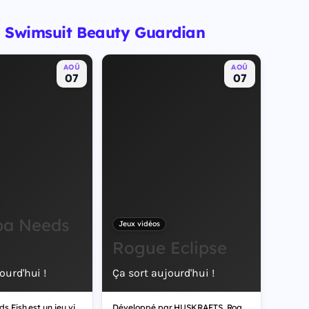
ed Swimsuit Beauty Guardian
AOÛ
AOÛ
07
07
pa Needs
Jeux vidéos
Rogue Eclipse
ourd'hui !
Ça sort aujourd'hui !
Grandpa Needs Fish est un jeu vidéo de simulation.
Développé par HUSKRAFTS, Rogue Eclipse est un jeu vidéo d'indépendant.