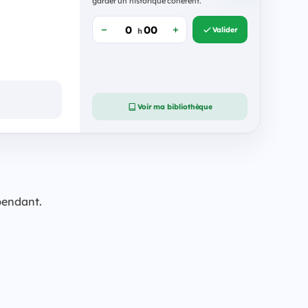
garder un historique cohérent.
Valider
h
Voir ma bibliothèque
pendant.