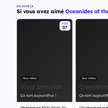
Leonida, État fictif inspiré de la Floride, et sa ville Vice
City. Il met en scène pour la première fois un duo de
DÉCOUVRIR
Si vous avez aimé
Oceanides of th
protagonistes jouables, Jason et Lucia, cette dernière
étant la première héroïne jouable d'un GTA principal.
AOÛ
07
Jeux vidéos
Jeux vidéos
Vivid Intrusion
Crownbor
Ça sort aujourd'hui !
Ça sort aujourd'h
Développé par Fdots Games, Vivid Intrusion est un jeu vidéo de tir.