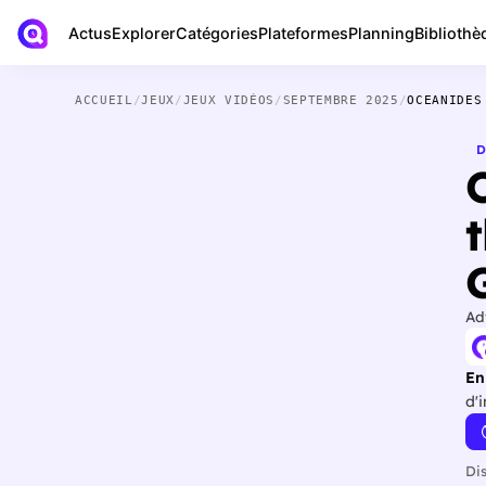
Actus
Bibliothè
Explorer
Catégories
Plateformes
Planning
ACCUEIL
/
JEUX
/
JEUX VIDÉOS
/
SEPTEMBRE 2025
/
OCEANIDES
D
Ad
En
d'
Di