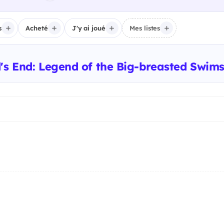
s
Acheté
J'y ai joué
Mes listes
's End: Legend of the Big-breasted Swim