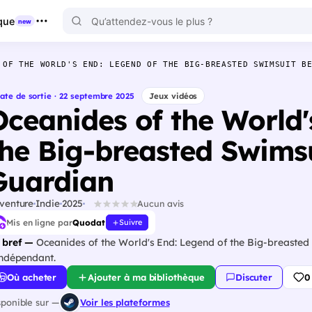
que
new
 OF THE WORLD'S END: LEGEND OF THE BIG-BREASTED SWIMSUIT B
ate de sortie · 22 septembre 2025
Jeux vidéos
Oceanides of the World'
the Big-breasted Swims
Guardian
venture
Indie
2025
Aucun avis
Mis en ligne par
Quodat
Suivre
 bref —
Oceanides of the World's End: Legend of the Big-breasted
indépendant.
Où acheter
Ajouter à ma bibliothèque
Discuter
0
sponible sur —
Voir les plateformes