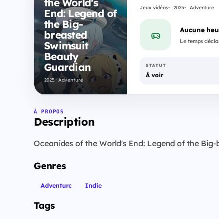
the World's
Jeux vidéos
2025
Adventure
End: Legend of
the Big-
Aucune heu
breasted
Le temps déclar
Swimsuit
Beauty
Guardian
STATUT
À voir
2025 · Adventure
À PROPOS
Description
Oceanides of the World's End: Legend of the Big-
Genres
Adventure
Indie
Tags