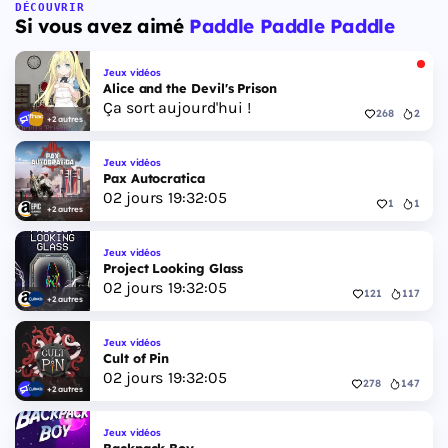
Floride, et sa ville Vice City. Il met en scène
DÉCOUVRIR
Si vous avez aimé
Paddle Paddle Paddle
pour la première fois un duo de protagonistes
jouables, Jason et Lucia, cette dernière étant la
première héroïne jouable d'un GTA principal.
Jeux vidéos
Alice and the Devil's Prison
Ça sort aujourd'hui !
268
2
+2 autres
Jeux vidéos
Pax Autocratica
02
jours
19
:
32
:
04
1
1
+2 autres
Jeux vidéos
Project Looking Glass
02
jours
19
:
32
:
04
121
117
+2 autres
Jeux vidéos
Cult of Pin
02
jours
19
:
32
:
04
278
147
+2 autres
Jeux vidéos