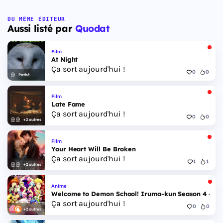
DU MÊME ÉDITEUR
Aussi listé par
Quodat
Film
At Night
Ça sort aujourd'hui !
0
0
Pathé
Film
Late Fame
Ça sort aujourd'hui !
0
0
+2 autres
Film
Your Heart Will Be Broken
Ça sort aujourd'hui !
1
1
+2 autres
Anime
Welcome to Demon School! Iruma-kun Season 4 - Epi
Ça sort aujourd'hui !
0
0
+2 autres