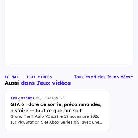
Tous les articles Jeux vidéos
LE MAG · JEUX VIDÉOS
Aussi
dans Jeux vidéos
·
20 juin 2026
·
5 min
JEUX VIDÉOS
GTA 6 : date de sortie, précommandes,
histoire — tout ce que l'on sait
Grand Theft Auto VI sort le 19 novembre 2026
sur PlayStation 5 et Xbox Series X|S, avec une
ouverture des précommandes le 25 juin 2026. Le
jeu se déroule à Leonida, État fictif inspiré de la