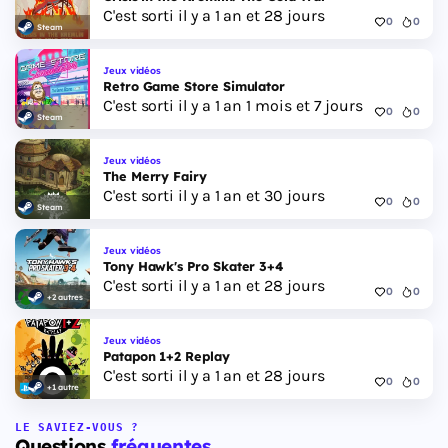
C'est sorti il y a 1 an et 28 jours
0
0
Steam
Jeux vidéos
Retro Game Store Simulator
C'est sorti il y a 1 an 1 mois et 7 jours
0
0
Steam
Jeux vidéos
The Merry Fairy
C'est sorti il y a 1 an et 30 jours
0
0
Steam
Jeux vidéos
Tony Hawk's Pro Skater 3+4
C'est sorti il y a 1 an et 28 jours
0
0
+2 autres
Jeux vidéos
Patapon 1+2 Replay
C'est sorti il y a 1 an et 28 jours
0
0
+1 autre
LE SAVIEZ-VOUS ?
Questions
fréquentes