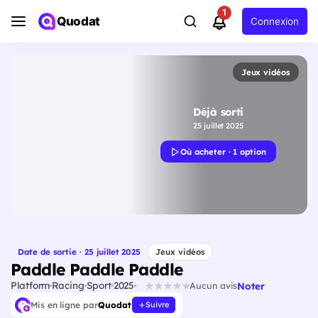
1
Quodat
Connexion
Jeux vidéos
Déjà sorti
25 juillet 2025
Où acheter · 1 option
Date de sortie · 25 juillet 2025
Jeux vidéos
Paddle Paddle Paddle
Platform
Racing
Sport
2025
Noter
Aucun avis
Mis en ligne par
Quodat
Suivre