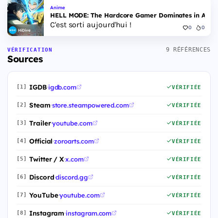
Anime
HELL MODE: The Hardcore Gamer Dominates in Anothe
C'est sorti aujourd'hui !
0
0
HiDive
9 RÉFÉRENCES
VÉRIFICATION
Sources
IGDB
·
igdb.com
[1]
VÉRIFIÉE
Steam
·
store.steampowered.com
[2]
VÉRIFIÉE
Trailer
·
youtube.com
[3]
VÉRIFIÉE
Official
·
zoroarts.com
[4]
VÉRIFIÉE
Twitter / X
·
x.com
[5]
VÉRIFIÉE
Discord
·
discord.gg
[6]
VÉRIFIÉE
YouTube
·
youtube.com
[7]
VÉRIFIÉE
Instagram
·
instagram.com
[8]
VÉRIFIÉE