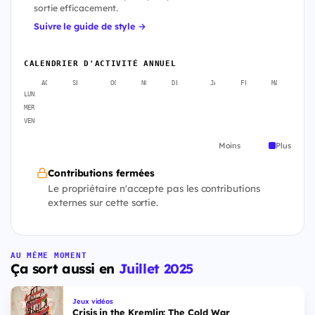
sortie efficacement.
Suivre le guide de style →
CALENDRIER D'ACTIVITÉ ANNUEL
AOÛT
SEPT.
OCT.
NOV.
DÉC.
JANV.
FÉVR.
MARS
A
LUN
MER
VEN
Moins
Plus
Contributions fermées
Le propriétaire n'accepte pas les contributions
externes sur cette sortie.
AU MÊME MOMENT
Ça sort aussi en
Juillet 2025
Jeux vidéos
Crisis in the Kremlin: The Cold War