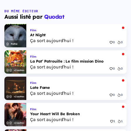
DU MÊME ÉDITEUR
Aussi listé par
Quodat
Film
At Night
Ça sort aujourd'hui !
0
0
Pathé
Film
La Pat’ Patrouille : Le film mission Dino
Ça sort aujourd'hui !
0
0
+2 autres
Film
Late Fame
Ça sort aujourd'hui !
0
0
+2 autres
Film
Your Heart Will Be Broken
Ça sort aujourd'hui !
1
1
+2 autres