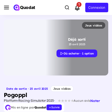
1
Quodat
Connexion
Jeux vidéos
Déjà sorti
25 avril 2025
Où acheter · 1 option
Date de sortie · 25 avril 2025
Jeux vidéos
Pogoppl
Platform
Racing
Simulator
2025
Noter
Aucun avis
Mis en ligne par
Quodat
Suivre