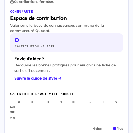
Contributions fermées
COMMUNAUTÉ
Espace de contribution
Valorisons la base de connaissances commune de la
communauté Quodat.
0
CONTRIBUTION VALIDÉE
Envie d'aider ?
Découvre les bonnes pratiques pour enrichir une fiche de
sortie efficacement.
Suivre le guide de style →
CALENDRIER D'ACTIVITÉ ANNUEL
AOÛT
SEPT.
OCT.
NOV.
DÉC.
JANV.
FÉVR.
MARS
A
LUN
MER
VEN
Moins
Plus