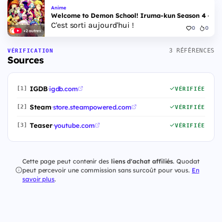
Anime
Welcome to Demon School! Iruma-kun Season 4 - Epi
C'est sorti aujourd'hui !
0
0
+2 autres
3 RÉFÉRENCES
VÉRIFICATION
Sources
IGDB
·
igdb.com
[1]
VÉRIFIÉE
Steam
·
store.steampowered.com
[2]
VÉRIFIÉE
Teaser
·
youtube.com
[3]
VÉRIFIÉE
Cette page peut contenir des
liens d'achat affiliés
. Quodat
peut percevoir une commission sans surcoût pour vous.
En
savoir plus
.