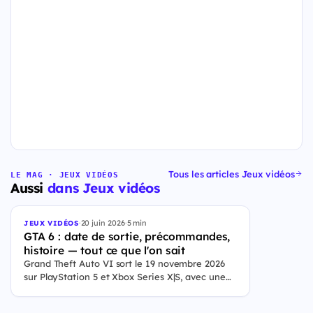
Tous les articles Jeux vidéos
LE MAG · JEUX VIDÉOS
Aussi
dans Jeux vidéos
·
20 juin 2026
·
5 min
JEUX VIDÉOS
GTA 6 : date de sortie, précommandes,
histoire — tout ce que l'on sait
Grand Theft Auto VI sort le 19 novembre 2026
sur PlayStation 5 et Xbox Series X|S, avec une
ouverture des précommandes le 25 juin 2026. Le
jeu se déroule à Leonida, État fictif inspiré de la