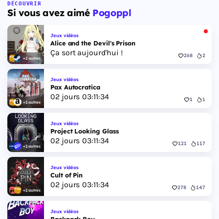
Floride, et sa ville Vice City. Il met en scène
DÉCOUVRIR
Si vous avez aimé
Pogoppl
pour la première fois un duo de protagonistes
jouables, Jason et Lucia, cette dernière étant la
première héroïne jouable d'un GTA principal.
Jeux vidéos
Alice and the Devil's Prison
Ça sort aujourd'hui !
268
2
+2 autres
Jeux vidéos
Pax Autocratica
02
jours
03
:
11
:
33
1
1
+2 autres
Jeux vidéos
Project Looking Glass
02
jours
03
:
11
:
33
121
117
+2 autres
Jeux vidéos
Cult of Pin
02
jours
03
:
11
:
33
278
147
+2 autres
Jeux vidéos